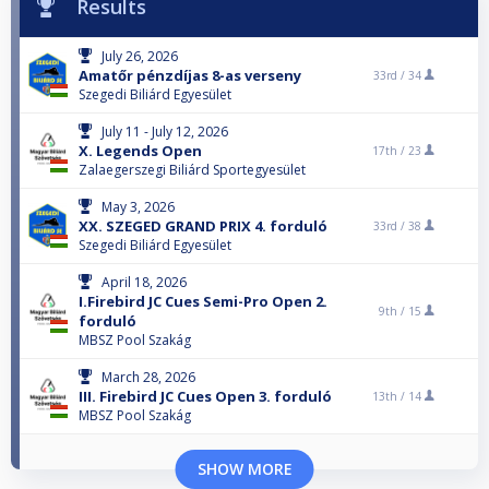
Results
July 26, 2026
Amatőr pénzdíjas 8-as verseny
33rd /
34
Szegedi Biliárd Egyesület
July 11 - July 12, 2026
X. Legends Open
17th /
23
Zalaegerszegi Biliárd Sportegyesület
May 3, 2026
XX. SZEGED GRAND PRIX 4. forduló
33rd /
38
Szegedi Biliárd Egyesület
April 18, 2026
I.Firebird JC Cues Semi-Pro Open 2.
9th /
15
forduló
MBSZ Pool Szakág
March 28, 2026
III. Firebird JC Cues Open 3. forduló
13th /
14
MBSZ Pool Szakág
SHOW MORE