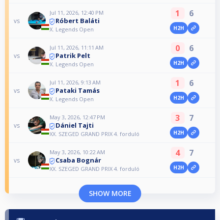
1
6
Jul 11, 2026, 12:40 PM
Róbert Baláti
vs
H2H
X. Legends Open
0
6
Jul 11, 2026, 11:11 AM
Patrik Pelt
vs
H2H
X. Legends Open
1
6
Jul 11, 2026, 9:13 AM
Pataki Tamás
vs
H2H
X. Legends Open
3
7
May 3, 2026, 12:47 PM
Dániel Tajti
vs
H2H
XX. SZEGED GRAND PRIX 4. forduló
4
7
May 3, 2026, 10:22 AM
Csaba Bognár
vs
H2H
XX. SZEGED GRAND PRIX 4. forduló
SHOW MORE