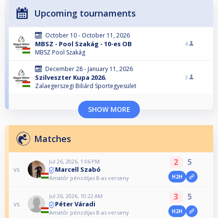
Upcoming tournaments
October 10 - October 11, 2026
MBSZ - Pool Szakág - 10-es OB
4
MBSZ Pool Szakág
December 28 - January 11, 2026
Szilveszter Kupa 2026.
3
Zalaegerszegi Biliárd Sportegyesület
SHOW MORE
Matches
2
5
Jul 26, 2026, 1:06 PM
Marcell Szabó
vs
H2H
Amatőr pénzdíjas 8-as verseny
3
5
Jul 26, 2026, 10:22 AM
Péter Váradi
vs
H2H
Amatőr pénzdíjas 8-as verseny