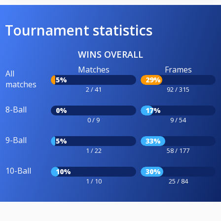
Tournament statistics
WINS OVERALL
Matches
Frames
All
5%
29%
matches
2 / 41
92 / 315
8-Ball
0%
17%
0 / 9
9 / 54
9-Ball
5%
33%
1 / 22
58 / 177
10-Ball
10%
30%
1 / 10
25 / 84