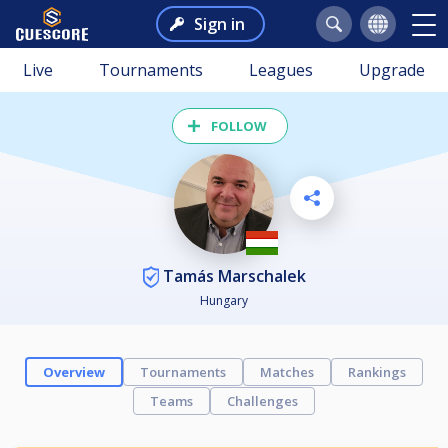
Sign in
Live
Tournaments
Leagues
Upgrade
FOLLOW
Tamás Marschalek
Hungary
Overview
Tournaments
Matches
Rankings
Teams
Challenges