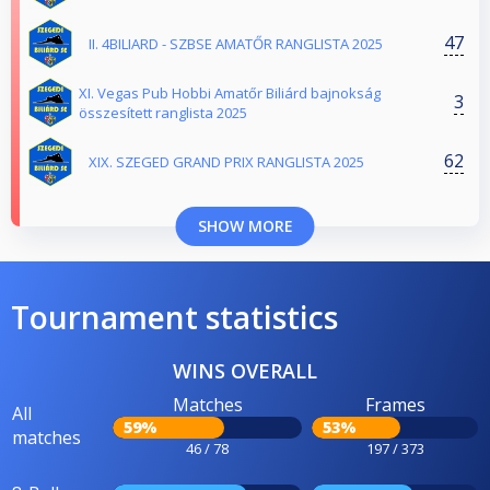
47
II. 4BILIARD - SZBSE AMATŐR RANGLISTA 2025
XI. Vegas Pub Hobbi Amatőr Biliárd bajnokság
3
összesített ranglista 2025
62
XIX. SZEGED GRAND PRIX RANGLISTA 2025
SHOW MORE
Tournament statistics
WINS OVERALL
Matches
Frames
All
59%
53%
matches
46 / 78
197 / 373