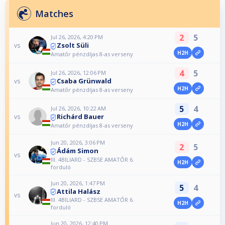
Matches
2
5
Jul 26, 2026, 4:20 PM
Zsolt Süli
vs
H2H
Amatőr pénzdíjas 8-as verseny
4
5
Jul 26, 2026, 12:06 PM
Csaba Grünwald
vs
H2H
Amatőr pénzdíjas 8-as verseny
5
4
Jul 26, 2026, 10:22 AM
Richárd Bauer
vs
H2H
Amatőr pénzdíjas 8-as verseny
Jun 20, 2026, 3:06 PM
2
5
Ádám Simon
vs
III. 4BILIARD - SZBSE AMATŐR 6.
H2H
forduló
Jun 20, 2026, 1:47 PM
5
4
Attila Halász
vs
III. 4BILIARD - SZBSE AMATŐR 6.
H2H
forduló
Jun 20, 2026, 12:40 PM