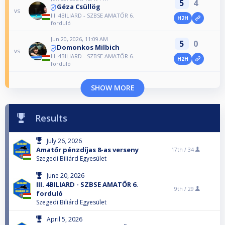
5
4
Géza Csüllög
vs
III. 4BILIARD - SZBSE AMATŐR 6.
H2H
forduló
Jun 20, 2026, 11:09 AM
5
0
Domonkos Milbich
vs
III. 4BILIARD - SZBSE AMATŐR 6.
H2H
forduló
SHOW MORE
Results
July 26, 2026
Amatőr pénzdíjas 8-as verseny
17th /
34
Szegedi Biliárd Egyesület
June 20, 2026
III. 4BILIARD - SZBSE AMATŐR 6.
9th /
29
forduló
Szegedi Biliárd Egyesület
April 5, 2026