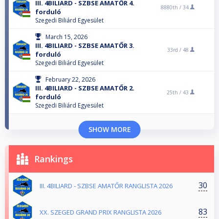
III. 4BILIARD - SZBSE AMATŐR 4.
8880th /
34
forduló
Szegedi Biliárd Egyesület
March 15, 2026
III. 4BILIARD - SZBSE AMATŐR 3.
33rd /
48
forduló
Szegedi Biliárd Egyesület
February 22, 2026
III. 4BILIARD - SZBSE AMATŐR 2.
25th /
43
forduló
Szegedi Biliárd Egyesület
SHOW MORE
Rankings
30
III. 4BILIARD - SZBSE AMATŐR RANGLISTA 2026
83
XX. SZEGED GRAND PRIX RANGLISTA 2026