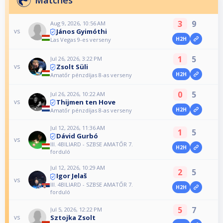
3
9
Aug 9, 2026, 10:56 AM
János Gyimóthi
vs
H2H
Las Vegas 9-es verseny
1
5
Jul 26, 2026, 3:22 PM
Zsolt Süli
vs
H2H
Amatőr pénzdíjas 8-as verseny
0
5
Jul 26, 2026, 10:22 AM
Thijmen ten Hove
vs
H2H
Amatőr pénzdíjas 8-as verseny
Jul 12, 2026, 11:36 AM
1
5
Dávid Gurbó
vs
III. 4BILIARD - SZBSE AMATŐR 7.
H2H
forduló
Jul 12, 2026, 10:29 AM
2
5
Igor Jelaš
vs
III. 4BILIARD - SZBSE AMATŐR 7.
H2H
forduló
5
7
Jul 5, 2026, 12:22 PM
Sztojka Zsolt
vs