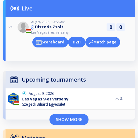
Live
Aug 9, 2026, 10:56 AM
0
0
Disznós Zsolt
vs
Las Vegas 9-es verseny
Scoreboard
H2H
Match page
Upcoming tournaments
August 9, 2026
Las Vegas 9-es verseny
25
Szegedi Biliárd Egyesület
SHOW MORE
Matches