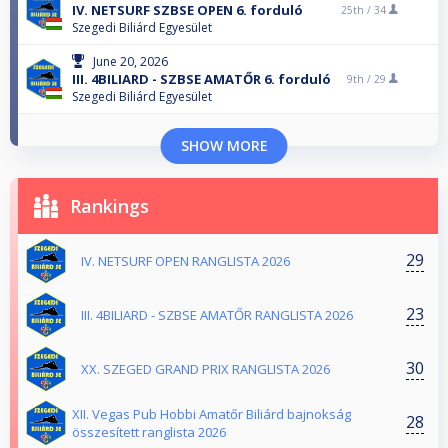
IV. NETSURF SZBSE OPEN 6. forduló
25th /
34
Szegedi Biliárd Egyesület
June 20, 2026
III. 4BILIARD - SZBSE AMATŐR 6. forduló
9th /
29
Szegedi Biliárd Egyesület
SHOW MORE
Rankings
29
IV. NETSURF OPEN RANGLISTA 2026
23
III. 4BILIARD - SZBSE AMATŐR RANGLISTA 2026
30
XX. SZEGED GRAND PRIX RANGLISTA 2026
XII. Vegas Pub Hobbi Amatőr Biliárd bajnokság
28
összesített ranglista 2026