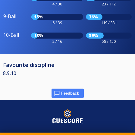
4 / 30
23 / 112
9-Ball
15%
36%
6 / 39
119 / 331
10-Ball
13%
39%
2 / 16
58 / 150
Favourite discipline
8,9,10
Feedback