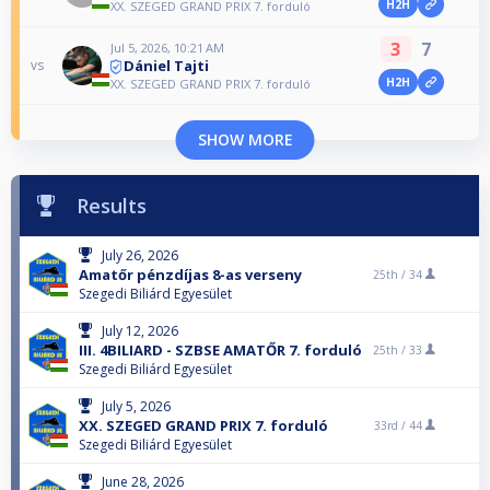
H2H
XX. SZEGED GRAND PRIX 7. forduló
3
7
Jul 5, 2026, 10:21 AM
Dániel Tajti
vs
H2H
XX. SZEGED GRAND PRIX 7. forduló
SHOW MORE
Results
July 26, 2026
Amatőr pénzdíjas 8-as verseny
25th /
34
Szegedi Biliárd Egyesület
July 12, 2026
III. 4BILIARD - SZBSE AMATŐR 7. forduló
25th /
33
Szegedi Biliárd Egyesület
July 5, 2026
XX. SZEGED GRAND PRIX 7. forduló
33rd /
44
Szegedi Biliárd Egyesület
June 28, 2026