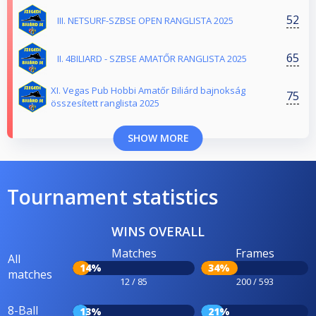
52
III. NETSURF-SZBSE OPEN RANGLISTA 2025
65
II. 4BILIARD - SZBSE AMATŐR RANGLISTA 2025
XI. Vegas Pub Hobbi Amatőr Biliárd bajnokság
75
összesített ranglista 2025
SHOW MORE
Tournament statistics
WINS OVERALL
Matches
Frames
All
14%
34%
matches
12 / 85
200 / 593
8-Ball
13%
21%