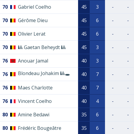
70
Gabriel Coelho
45
3
-
-
70
Gérôme Dieu
45
6
-
-
70
Olivier Lerat
45
6
-
-
70
🎱 Gaetan Beheydt 🎱
45
3
-
-
76
Anouar Jamal
40
3
-
-
Blondeau Johakim 🎱🕳️
76
40
7
-
-
76
Maes Charlotte
40
7
-
-
76
Vincent Coelho
40
4
-
-
80
Amine Bedawi
35
6
-
-
80
Frédéric Bougeâtre
35
6
-
-