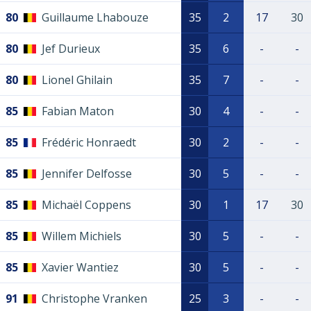
80
Guillaume Lhabouze
35
2
17
30
80
Jef Durieux
35
6
-
-
80
Lionel Ghilain
35
7
-
-
85
Fabian Maton
30
4
-
-
85
Frédéric Honraedt
30
2
-
-
85
Jennifer Delfosse
30
5
-
-
85
Michaël Coppens
30
1
17
30
85
Willem Michiels
30
5
-
-
85
Xavier Wantiez
30
5
-
-
91
Christophe Vranken
25
3
-
-