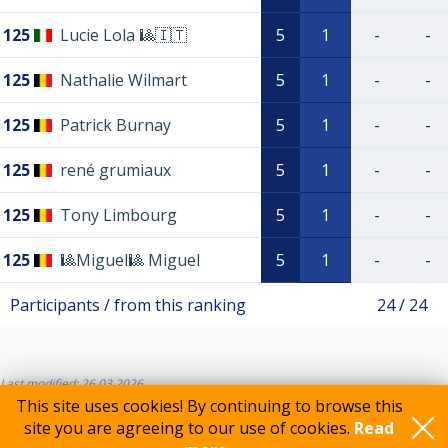
125
Lucie Lola 🎱🇮🇹
5
1
-
-
125
Nathalie Wilmart
5
1
-
-
125
Patrick Burnay
5
1
-
-
125
rené grumiaux
5
1
-
-
125
Tony Limbourg
5
1
-
-
125
🎱Miguel🎱 Miguel
5
1
-
-
Participants / from this ranking
24 / 24
Last modified: 26.03.2026
This site uses cookies! By continuing to browse this
site you are agreeing to our use of cookies.
Read
Feedback