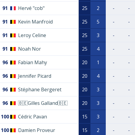
91
Hervé "cob"
25
2
-
-
91
Kevin Manfroid
25
5
-
-
91
Leroy Celine
25
3
-
-
91
Noah Nor
25
4
-
-
96
Fabian Mahy
20
1
-
-
96
Jennifer Picard
20
4
-
-
96
Stéphane Bergeret
20
3
-
-
96
🇧🇪Gilles Galland🇧🇪
20
3
-
-
100
Cédric Pavan
15
3
-
-
100
Damien Proveur
15
2
-
-