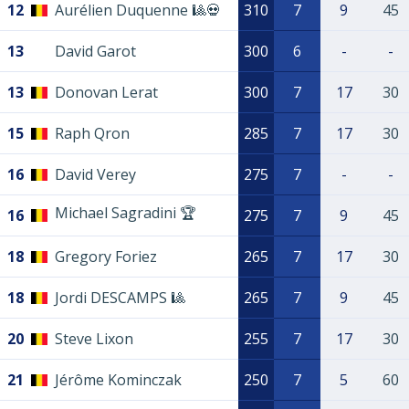
12
Aurélien Duquenne 🎱💀
310
7
9
45
13
David Garot
300
6
-
-
13
Donovan Lerat
300
7
17
30
15
Raph Qron
285
7
17
30
16
David Verey
275
7
-
-
Michael Sagradini 🏆
16
275
7
9
45
18
Gregory Foriez
265
7
17
30
18
Jordi DESCAMPS 🎱
265
7
9
45
20
Steve Lixon
255
7
17
30
21
Jérôme Kominczak
250
7
5
60