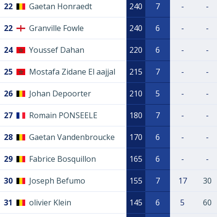
22
Gaetan Honraedt
240
7
-
-
22
Granville Fowle
240
6
-
-
24
Youssef Dahan
220
6
-
-
25
Mostafa Zidane El aajjal
215
7
-
-
26
Johan Depoorter
210
5
-
-
27
Romain PONSEELE
180
7
-
-
28
Gaetan Vandenbroucke
170
6
-
-
29
Fabrice Bosquillon
165
6
-
-
30
Joseph Befumo
155
7
17
30
31
olivier Klein
145
6
5
60