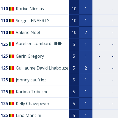
110
Rorive Nicolas
10
1
-
-
110
Serge LENAERTS
10
1
-
-
110
Valérie Noël
10
2
-
-
Aurélien Lombardi 🔴⚫
125
5
1
-
-
125
Gerin Gregory
5
1
-
-
125
Guillaume David Lhabouze
5
2
-
-
125
johnny caufriez
5
1
-
-
125
Karima Tribeche
5
1
-
-
125
Kelly Chavepeyer
5
1
-
-
125
Lino Mancini
5
1
-
-