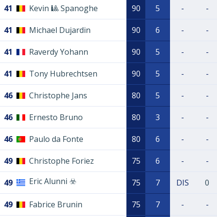
41
Kevin 🎱 Spanoghe
90
5
-
-
41
Michael Dujardin
90
6
-
-
41
Raverdy Yohann
90
5
-
-
41
Tony Hubrechtsen
90
5
-
-
46
Christophe Jans
80
5
-
-
46
Ernesto Bruno
80
3
-
-
46
Paulo da Fonte
80
6
-
-
49
Christophe Foriez
75
6
-
-
Eric Alunni ☣️
49
75
7
DIS
0
49
Fabrice Brunin
75
7
-
-