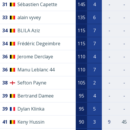
31
Sébastien Capette
145
4
-
-
33
alain vyvey
135
6
-
-
34
BLILA Aziz
115
7
-
-
34
Frédéric Degeimbre
115
7
-
-
36
Jerome Derclaye
110
4
-
-
36
Manu Leblanc 44
110
7
-
-
38
Sefton Payne
105
2
-
-
39
Bertrand Damee
95
4
-
-
39
Dylan Klinka
95
5
-
-
41
Keny Hussin
90
3
9
45