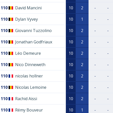
110
David Mancini
10
2
-
-
110
Dylan Vyvey
10
1
-
-
110
Giovanni Tuzzolino
10
2
-
-
110
Jonathan Godfriaux
10
2
-
-
110
Léo Demeure
10
2
-
-
110
Nico Dinneweth
10
2
-
-
110
nicolas hollner
10
2
-
-
110
Nicolas Lemoine
10
2
-
-
110
Rachid Aissi
10
2
-
-
110
Rémy Bouveur
10
1
-
-