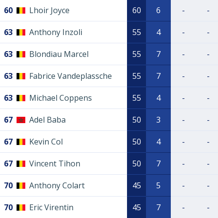
60
Lhoir Joyce
60
6
-
-
63
Anthony Inzoli
55
4
-
-
63
Blondiau Marcel
55
7
-
-
63
Fabrice Vandeplassche
55
7
-
-
63
Michael Coppens
55
4
-
-
67
Adel Baba
50
3
-
-
67
Kevin Col
50
4
-
-
67
Vincent Tihon
50
7
-
-
70
Anthony Colart
45
5
-
-
70
Eric Virentin
45
7
-
-