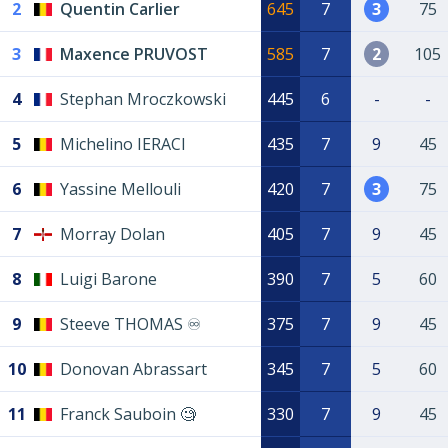
2
Quentin Carlier
645
7
3
75
3
Maxence PRUVOST
585
7
2
105
4
Stephan Mroczkowski
445
6
-
-
5
Michelino IERACI
435
7
9
45
6
Yassine Mellouli
420
7
3
75
7
Morray Dolan
405
7
9
45
8
Luigi Barone
390
7
5
60
9
Steeve THOMAS ♾️
375
7
9
45
10
Donovan Abrassart
345
7
5
60
11
Franck Sauboin 🧐
330
7
9
45