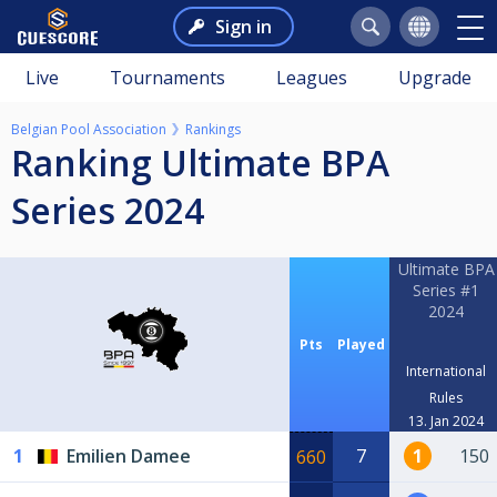
Sign in
Live
Tournaments
Leagues
Upgrade
Belgian Pool Association
Rankings
Ranking Ultimate BPA
Series 2024
Ultimate BPA
Series #1
2024
Pts
Played
International
Rules
13. Jan 2024
1
Emilien Damee
7
1
150
660