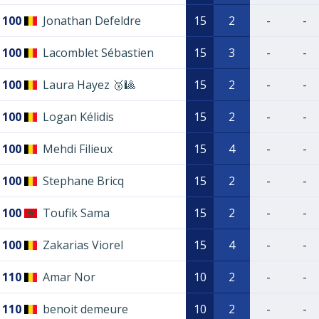
100
Jonathan Defeldre
15
2
-
-
100
Lacomblet Sébastien
15
3
-
-
100
Laura Hayez 🥉🎱
15
2
-
-
100
Logan Kélidis
15
2
-
-
100
Mehdi Filieux
15
4
-
-
100
Stephane Bricq
15
2
-
-
100
Toufik Sama
15
2
-
-
100
Zakarias Viorel
15
4
-
-
110
Amar Nor
10
2
-
-
110
benoit demeure
10
2
-
-