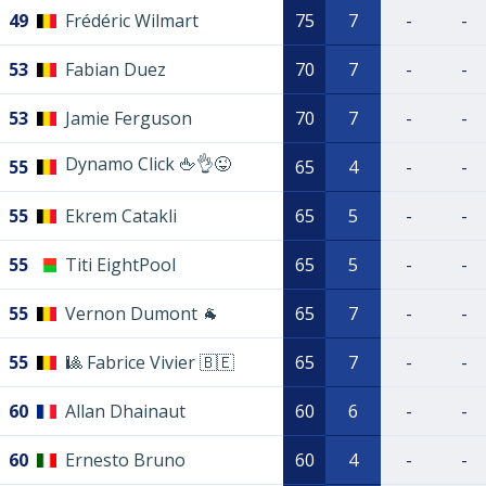
49
Frédéric Wilmart
75
7
-
-
53
Fabian Duez
70
7
-
-
53
Jamie Ferguson
70
7
-
-
Dynamo Click 🖕👌😜
55
65
4
-
-
55
Ekrem Catakli
65
5
-
-
55
Titi EightPool
65
5
-
-
55
Vernon Dumont 🐐
65
7
-
-
55
🎱 Fabrice Vivier 🇧🇪
65
7
-
-
60
Allan Dhainaut
60
6
-
-
60
Ernesto Bruno
60
4
-
-