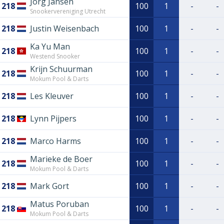
Jorg Jansen
218
100
1
-
-
Snookervereniging Utrecht
218
Justin Weisenbach
100
1
-
-
Ka Yu Man
218
100
1
-
-
Westend Snooker
Krijn Schuurman
218
100
1
-
-
Mokum Pool & Darts
218
Les Kleuver
100
1
-
-
218
Lynn Pijpers
100
1
-
-
218
Marco Harms
100
1
-
-
Marieke de Boer
218
100
1
-
-
Mokum Pool & Darts
218
Mark Gort
100
1
-
-
Matus Poruban
218
100
1
-
-
Mokum Pool & Darts