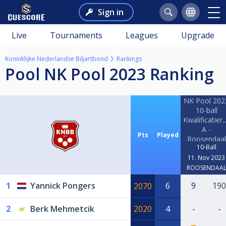
Sign in
Live
Tournaments
Leagues
Upgrade
Koninklijke Nederlandse Biljartbond
Rankings
Pool NK Pool 2023 Ranking
NK Pool 202
10-ball
Kwalificatier
A -
Pts
Played
Roosendaal
10-Ball
11. Nov 2023
ROOSENDAA
1
Yannick Pongers
6
9
190
2070
2
Berk Mehmetcik
2020
4
-
-