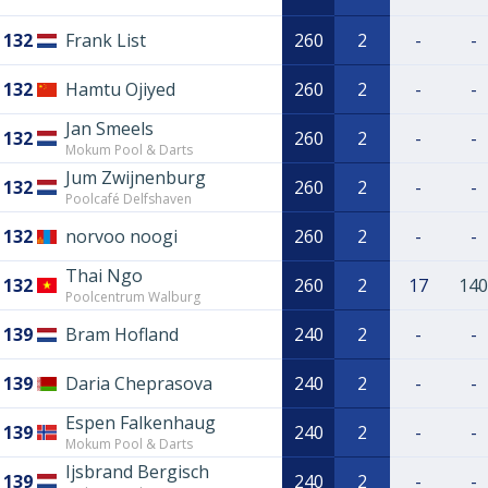
132
Frank List
260
2
-
-
132
Hamtu Ojiyed
260
2
-
-
Jan Smeels
132
260
2
-
-
Mokum Pool & Darts
Jum Zwijnenburg
132
260
2
-
-
Poolcafé Delfshaven
132
norvoo noogi
260
2
-
-
Thai Ngo
132
260
2
17
140
Poolcentrum Walburg
139
Bram Hofland
240
2
-
-
139
Daria Cheprasova
240
2
-
-
Espen Falkenhaug
139
240
2
-
-
Mokum Pool & Darts
Ijsbrand Bergisch
139
240
2
-
-