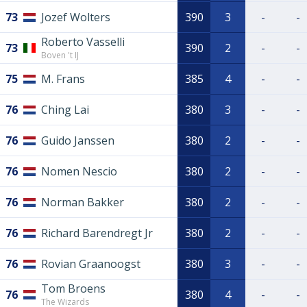
73
Jozef Wolters
390
3
-
-
Roberto Vasselli
73
390
2
-
-
Boven 't IJ
75
M. Frans
385
4
-
-
76
Ching Lai
380
3
-
-
76
Guido Janssen
380
2
-
-
76
Nomen Nescio
380
2
-
-
76
Norman Bakker
380
2
-
-
76
Richard Barendregt Jr
380
2
-
-
76
Rovian Graanoogst
380
3
-
-
Tom Broens
76
380
4
-
-
The Wizards