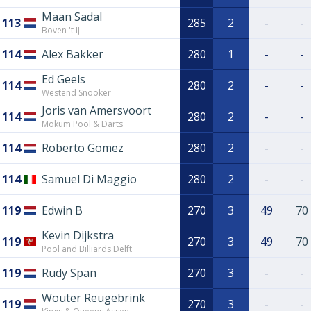
Maan Sadal
113
285
2
-
-
Boven 't IJ
114
Alex Bakker
280
1
-
-
Ed Geels
114
280
2
-
-
Westend Snooker
Joris van Amersvoort
114
280
2
-
-
Mokum Pool & Darts
114
Roberto Gomez
280
2
-
-
114
Samuel Di Maggio
280
2
-
-
119
Edwin B
270
3
49
70
Kevin Dijkstra
119
270
3
49
70
Pool and Billiards Delft
119
Rudy Span
270
3
-
-
Wouter Reugebrink
119
270
3
-
-