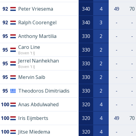
92
Peter Vriesema
340
4
49
70
92
Ralph Coorengel
340
3
-
-
95
Anthony Martilia
330
2
-
-
Caro Line
95
330
2
-
-
Boven 't IJ
Jerrel Nanhekhan
95
330
2
-
-
Boven 't IJ
95
Mervin Saib
330
2
-
-
95
Theodoros Dimitriadis
330
2
-
-
100
Anas Abdulwahed
320
4
-
-
100
Iris Eijmberts
320
4
49
70
100
Jitse Miedema
320
4
-
-