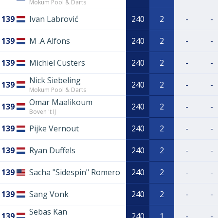
Mokum Pool & Darts
139
Ivan Labrović
240
2
-
-
139
M .A Alfons
240
2
-
-
139
Michiel Custers
240
2
-
-
Nick Siebeling
139
240
2
-
-
Mokum Pool & Darts
Omar Maalikoum
139
240
2
-
-
Boven 't IJ
139
Pijke Vernout
240
2
-
-
139
Ryan Duffels
240
2
-
-
139
Sacha "Sidespin" Romero
240
2
-
-
139
Sang Vonk
240
2
-
-
Sebas Kan
139
240
1
-
-