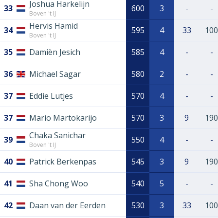
Joshua Harkelijn
33
600
3
-
-
Boven 't IJ
Hervis Hamid
34
595
4
33
100
Boven 't IJ
35
Damiën Jesich
585
4
-
-
36
Michael Sagar
580
2
-
-
37
Eddie Lutjes
570
4
-
-
37
Mario Martokarijo
570
3
9
190
Chaka Sanichar
39
550
4
-
-
Boven 't IJ
40
Patrick Berkenpas
545
3
9
190
41
Sha Chong Woo
540
5
-
-
42
Daan van der Eerden
530
3
33
100