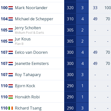
100
Mark Noorlander
320
3
33
100
104
Michael de Schepper
310
4
49
70
Jerry Scholten
105
305
2
-
-
Mokum Pool & Darts
Jur Kous
105
305
2
-
-
Plan B
107
Eelco van Dooren
300
4
49
70
107
Jeanette Eemsters
300
4
49
70
107
Roy Tahapary
300
3
-
-
110
Bjorn Kock
290
1
-
-
110
Horváth Robi
290
1
-
-
110
Richard Tsang
290
3
-
-