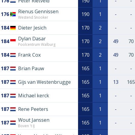
176
Peter Rietveld
190
1
-
-
Rienus Gennissen
176
190
1
-
-
Westend Snooker
184
Dieter Jesich
170
2
-
-
Dylan Dasar
184
170
2
49
70
Poolcentrum Walburg
184
Frank Cox
170
2
49
70
187
Brian Pauw
165
1
-
-
187
Gijs van Westenbrugge
165
1
13
165
187
Michael kerck
165
1
-
-
187
Rene Peeters
165
1
-
-
Wout Janssen
187
165
1
-
-
Boven 't IJ