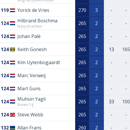
Kings & Queens Assen
119
Yorick de Vries
270
3
-
-
Hilbrand Boschma
124
265
2
-
-
N-Joy Drachten
124
Johan Palé
265
2
-
-
124
Keith Gonesh
265
2
13
165
124
Kim Uytenbogaardt
265
2
-
-
124
Marc Verweij
265
2
-
-
124
Mart Guns
265
2
-
-
Muhsin Yagli
124
265
2
33
100
Boven 't IJ
124
Steve Webb
265
2
-
-
132
Allan Frans
260
2
-
-