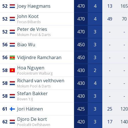
52
Joey Haegmans
470
4
13
165
John Koot
52
470
4
49
70
Focus Billiards
Peter de Vries
52
470
3
-
-
Mokum Pool & Darts
56
Biao Wu
450
3
-
-
56
Vidjindre Ramcharan
450
3
-
-
Hoa Nguyen
58
430
2
-
-
Poolcentrum Walburg
Richard van velthoven
58
430
4
-
-
Mokum Pool & Darts
Stefan Bakker
58
430
3
-
-
Boven 't IJ
61
Jori Hätinen
425
3
25
120
Djoro De kort
62
420
3
17
140
Poolcafé Delfshaven