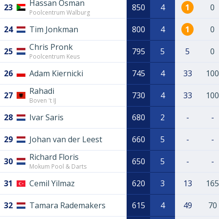
Hassan Osman
23
850
4
1
0
Poolcentrum Walburg
24
Tim Jonkman
800
4
1
0
Chris Pronk
25
795
5
5
0
Poolcentrum Keus
26
Adam Kiernicki
745
4
33
100
Rahadi
27
730
4
33
100
Boven 't IJ
28
Ivar Saris
680
2
-
-
29
Johan van der Leest
660
5
-
-
Richard Floris
30
650
5
-
-
Mokum Pool & Darts
31
Cemil Yilmaz
620
3
13
165
32
Tamara Rademakers
615
4
49
70