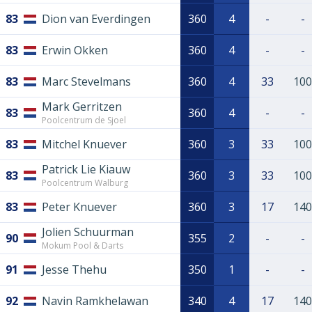
83
Dion van Everdingen
360
4
-
-
83
Erwin Okken
360
4
-
-
83
Marc Stevelmans
360
4
33
100
Mark Gerritzen
83
360
4
-
-
Poolcentrum de Sjoel
83
Mitchel Knuever
360
3
33
100
Patrick Lie Kiauw
83
360
3
33
100
Poolcentrum Walburg
83
Peter Knuever
360
3
17
140
Jolien Schuurman
90
355
2
-
-
Mokum Pool & Darts
91
Jesse Thehu
350
1
-
-
92
Navin Ramkhelawan
340
4
17
140