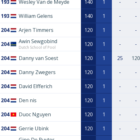
193
Wesley Van de Meyde
140
1
-
-
193
William Gelens
140
1
-
-
204
Arjen Timmers
120
1
-
-
Awin Sewgobind
204
120
1
-
-
Dutch School of Pool
204
Danny van Soest
120
1
25
120
204
Danny Zwegers
120
1
-
-
204
David Elfferich
120
1
-
-
204
Den nis
120
1
-
-
204
Duoc Nguyen
120
1
-
-
204
Gerrie Ubink
120
1
-
-
Gino De Ruyter