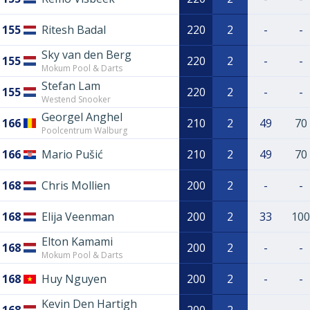
155
Ritesh Badal
220
2
-
-
Sky van den Berg
155
220
2
-
-
Mokum Pool & Darts
Stefan Lam
155
220
2
-
-
Westend Snooker
Georgel Anghel
166
210
2
49
70
Poolcentrum Walburg
166
Mario Pušić
210
2
49
70
168
Chris Mollien
200
2
-
-
168
Elija Veenman
200
2
33
100
Elton Kamami
168
200
2
-
-
Mokum Pool & Darts
168
Huy Nguyen
200
2
-
-
Kevin Den Hartigh