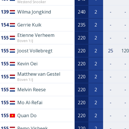
Westend Snooker
139
Wilma Jongkind
240
2
-
-
154
Gerrie Kuik
235
2
-
-
Etienne Verheem
155
220
2
-
-
Boven 't IJ
155
Joost Vollebregt
220
2
25
120
155
Kevin Oei
220
2
-
-
Matthew van Gestel
155
220
2
-
-
Boven 't IJ
155
Melvin Reese
220
2
-
-
155
Mo Al-Refai
220
2
-
-
155
Quan Do
220
2
-
-
155
Remo Visbeek
220
2
-
-