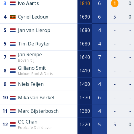
3
Ivo Aarts
1810
6
1
0
4
Cyriel Ledoux
1690
6
5
0
5
Jan van Lierop
1680
4
-
-
5
Tim De Ruyter
1680
4
-
-
Jan Rempe
7
1640
7
-
-
Boven 't IJ
Gilliano Smit
8
1410
5
-
-
Mokum Pool & Darts
9
Niels Feijen
1400
4
-
-
10
Mika van Berkel
1370
6
-
-
11
Marc Bijsterbosch
1360
4
-
-
OC Chan
12
1220
5
5
0
Poolcafé Delfshaven