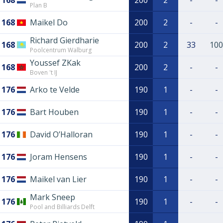
168
200
2
-
-
Plan B
168
Maikel Do
200
2
-
-
Richard Gierdharie
168
200
2
33
100
Poolcentrum Walburg
Youssef ZKak
168
200
2
-
-
Boven 't IJ
176
Arko te Velde
190
1
-
-
176
Bart Houben
190
1
-
-
176
David O’Halloran
190
1
-
-
176
Joram Hensens
190
1
-
-
176
Maikel van Lier
190
1
-
-
Mark Sneep
176
190
1
-
-
Pool and Billiards Delft