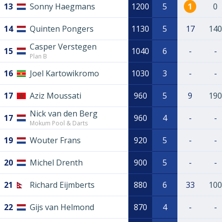
13
Sonny Haegmans
1200
5
1
0
14
Quinten Pongers
1130
5
17
140
Casper Verstegen
15
1040
6
-
-
Plan B
16
Joel Kartowikromo
1030
3
-
-
17
Aziz Moussati
960
5
9
190
Nick van den Berg
17
960
4
-
-
Mokum Pool & Darts
19
Wouter Frans
920
5
-
-
20
Michel Drenth
900
5
-
-
21
Richard Eijmberts
880
6
33
100
22
Gijs van Helmond
870
4
-
-