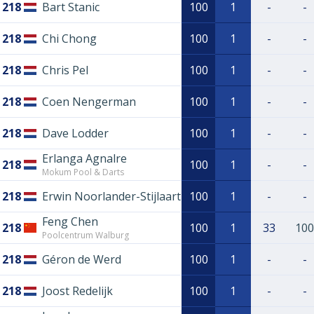
218
Bart Stanic
100
1
-
-
218
Chi Chong
100
1
-
-
218
Chris Pel
100
1
-
-
218
Coen Nengerman
100
1
-
-
218
Dave Lodder
100
1
-
-
Erlanga Agnalre
218
100
1
-
-
Mokum Pool & Darts
218
Erwin Noorlander-Stijlaart
100
1
-
-
Feng Chen
218
100
1
33
100
Poolcentrum Walburg
218
Géron de Werd
100
1
-
-
218
Joost Redelijk
100
1
-
-