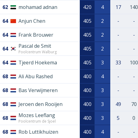
62
mohamad adnan
420
4
17
140
64
Anjun Chen
405
2
-
-
64
Frank Brouwer
405
2
-
-
Pascal de Smit
64
405
2
-
-
Poolcentrum Walburg
64
Tjeerd Hoekema
405
3
33
100
68
Ali Abu Rashed
400
4
-
-
68
Bas Verwijmeren
400
3
-
-
68
Jeroen den Rooijen
400
3
49
70
Mozes Leeflang
68
400
3
5
0
Poolcentrum de Sjoel
68
Rob Luttikhuizen
400
4
-
-