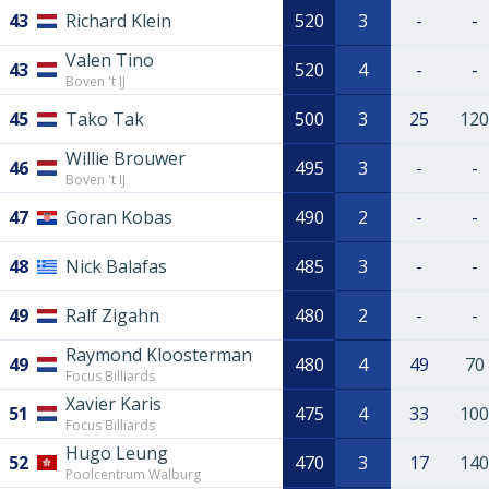
43
Richard Klein
520
3
-
-
Valen Tino
43
520
4
-
-
Boven 't IJ
45
Tako Tak
500
3
25
120
Willie Brouwer
46
495
3
-
-
Boven 't IJ
47
Goran Kobas
490
2
-
-
48
Nick Balafas
485
3
-
-
49
Ralf Zigahn
480
2
-
-
Raymond Kloosterman
49
480
4
49
70
Focus Billiards
Xavier Karis
51
475
4
33
100
Focus Billiards
Hugo Leung
52
470
3
17
140
Poolcentrum Walburg