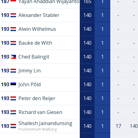
187
Yayan Ahaddian Wijayanto
165
1
-
-
193
Alexander Stabler
140
1
-
-
193
Alwin Wilhelmus
140
1
-
-
193
Bauke de With
140
1
-
-
193
Ched Balingit
140
1
-
-
193
Jimmy Lin
140
1
-
-
193
John Põld
140
1
-
-
193
Peter den Reijer
140
1
-
-
193
Richard van Giesen
140
1
-
-
Shailesh Jainandunsing
193
140
1
17
140
Poolcentrum Walburg