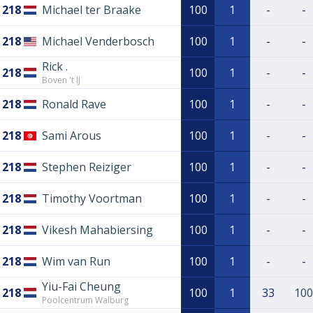
218
Michael ter Braake
100
1
-
-
218
Michael Venderbosch
100
1
-
-
Rick .
218
100
1
-
-
Boven 't IJ
218
Ronald Rave
100
1
-
-
218
Sami Arous
100
1
-
-
218
Stephen Reiziger
100
1
-
-
218
Timothy Voortman
100
1
-
-
218
Vikesh Mahabiersing
100
1
-
-
218
Wim van Run
100
1
-
-
Yiu-Fai Cheung
218
100
1
33
100
Poolcentrum Walburg