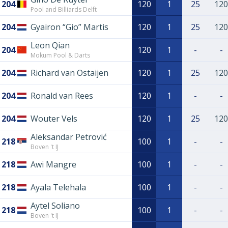
204
120
1
25
120
Pool and Billiards Delft
204
Gyairon “Gio” Martis
120
1
25
120
Leon Qian
204
120
1
-
-
Mokum Pool & Darts
204
Richard van Ostaijen
120
1
25
120
204
Ronald van Rees
120
1
-
-
204
Wouter Vels
120
1
25
120
Aleksandar Petrović
218
100
1
-
-
Boven 't IJ
218
Awi Mangre
100
1
-
-
218
Ayala Telehala
100
1
-
-
Aytel Soliano
218
100
1
-
-
Boven 't IJ