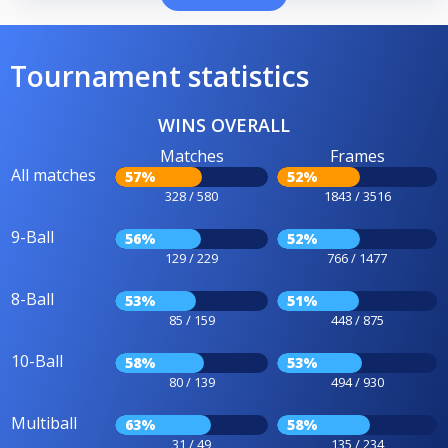
Tournament statistics
WINS OVERALL
Matches
Frames
All matches
57%
52%
328 / 580
1843 / 3516
9-Ball
56%
52%
129 / 229
766 / 1477
8-Ball
53%
51%
85 / 159
448 / 875
10-Ball
58%
53%
80 / 139
494 / 930
Multiball
63%
58%
31 / 49
135 / 234