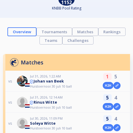
1152
KNBB Pool Rating
Overview
Tournaments
Matches
Rankings
Teams
Challenges
Matches
1
5
Jul 31, 2026, 1:22 AM
Johan van Beek
vs
H2H
Huistoernooi 30 juli 10 ball
5
4
Jul 31, 2026, 12:14 AM
Rinus Witte
vs
H2H
Huistoernooi 30 juli 10 ball
5
4
Jul 30, 2026, 11:09 PM
Soleya Witte
vs
H2H
Huistoernooi 30 juli 10 ball