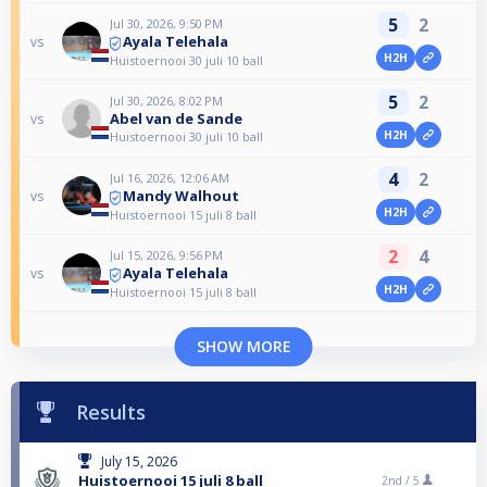
5
2
Jul 30, 2026, 9:50 PM
Ayala Telehala
vs
H2H
Huistoernooi 30 juli 10 ball
5
2
Jul 30, 2026, 8:02 PM
Abel van de Sande
vs
H2H
Huistoernooi 30 juli 10 ball
4
2
Jul 16, 2026, 12:06 AM
Mandy Walhout
vs
H2H
Huistoernooi 15 juli 8 ball
2
4
Jul 15, 2026, 9:56 PM
Ayala Telehala
vs
H2H
Huistoernooi 15 juli 8 ball
SHOW MORE
Results
July 15, 2026
Huistoernooi 15 juli 8 ball
2nd /
5