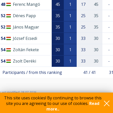
48
Ferenc Mangó
45
1
17
45
-
52
Dénes Papp
35
1
25
35
-
52
János Magyar
35
1
25
35
-
54
József Ecsedi
30
1
33
30
-
54
Zoltán Fekete
30
1
33
30
-
54
Zsolt Deréki
30
1
33
30
-
Participants / from this ranking
41 / 41
31
Last modified: 28.07.2026
This site uses cookies! By continuing to browse this
site you are agreeing to our use of cookies.
Read
more..
Feedback