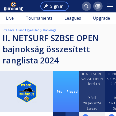
Sign in
Live
Tournaments
Leagues
Upgrade
Szegedi Biliárd Egyesület
Rankings
II. NETSURF SZBSE OPEN
bajnokság összesített
ranglista 2024
II. NETSURF
II. 
SZBSE OPEN
SZB
1. forduló
2. 
Pts
Played
9-Ball
1
28. Jan 2024
18. 
Szeged
S