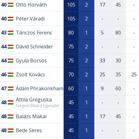
40
Ottó Horváth
105
2
17
45
-
40
Péter Váradi
105
2
-
-
-
43
Tánczos Ferenc
80
1
5
80
-
44
Dávid Schneider
75
2
-
-
-
44
Gyula Borsos
75
2
33
30
-
46
Zsolt Kovács
70
2
25
35
25
47
Ádám Phrakonkham
60
1
9
60
-
Attila Greguska
48
45
1
-
-
-
Szegedi Biliárd Egyesület
48
Balázs Makai
45
1
17
45
-
48
Bede Seres
45
1
-
-
-