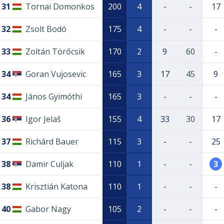
31
Tornai Domonkos
200
4
-
-
17
32
Zsolt Bodó
175
4
-
-
-
33
Zoltán Törőcsik
170
2
9
60
-
34
Goran Vujosevic
165
3
17
45
9
34
János Gyimóthi
165
3
-
-
-
36
Igor Jelaš
155
4
33
30
17
37
Richárd Bauer
115
3
-
-
25
38
Damir Culjak
110
1
-
-
3
38
Krisztián Katona
110
1
-
-
-
40
Gabor Nagy
105
2
-
-
-