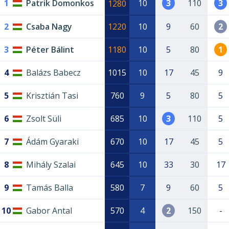
1
Patrik Domonkos
10
3
110
3
1280
2
Csaba Nagy
1220
10
9
60
2
3
Péter Bálint
1180
10
5
80
1
4
Balázs Babecz
1015
10
17
45
9
5
Krisztián Tasi
760
9
5
80
5
6
Zsolt Süli
685
10
3
110
5
7
Ádám Gyaraki
670
10
17
45
5
8
Mihály Szalai
645
10
33
30
17
9
Tamás Balla
580
7
9
60
5
10
Gabor Antal
570
4
2
150
-