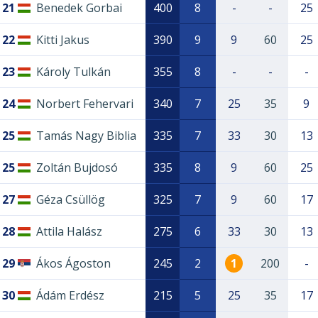
21
Benedek Gorbai
400
8
-
-
25
22
Kitti Jakus
390
9
9
60
25
23
Károly Tulkán
355
8
-
-
-
24
Norbert Fehervari
340
7
25
35
9
25
Tamás Nagy Biblia
335
7
33
30
13
25
Zoltán Bujdosó
335
8
9
60
25
27
Géza Csüllög
325
7
9
60
17
28
Attila Halász
275
6
33
30
13
29
Ákos Ágoston
245
2
1
200
-
30
Ádám Erdész
215
5
25
35
17