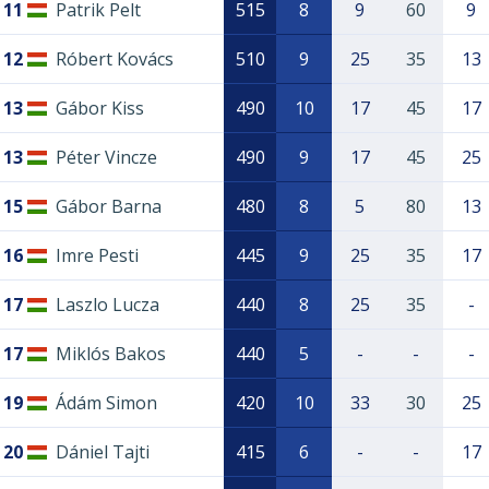
11
Patrik Pelt
515
8
9
60
9
12
Róbert Kovács
510
9
25
35
13
13
Gábor Kiss
490
10
17
45
17
13
Péter Vincze
490
9
17
45
25
15
Gábor Barna
480
8
5
80
13
16
Imre Pesti
445
9
25
35
17
17
Laszlo Lucza
440
8
25
35
-
17
Miklós Bakos
440
5
-
-
-
19
Ádám Simon
420
10
33
30
25
20
Dániel Tajti
415
6
-
-
17