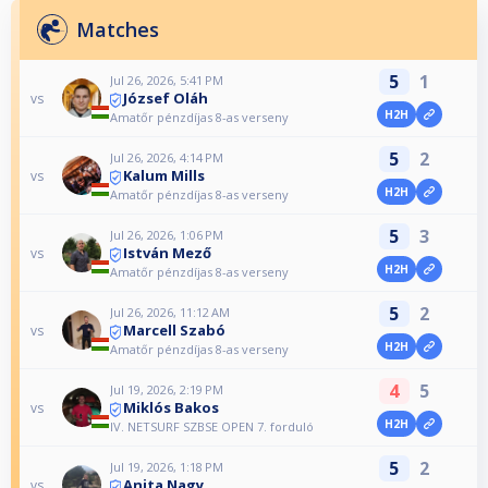
Matches
5
1
Jul 26, 2026, 5:41 PM
József Oláh
vs
H2H
Amatőr pénzdíjas 8-as verseny
5
2
Jul 26, 2026, 4:14 PM
Kalum Mills
vs
H2H
Amatőr pénzdíjas 8-as verseny
5
3
Jul 26, 2026, 1:06 PM
István Mező
vs
H2H
Amatőr pénzdíjas 8-as verseny
5
2
Jul 26, 2026, 11:12 AM
Marcell Szabó
vs
H2H
Amatőr pénzdíjas 8-as verseny
4
5
Jul 19, 2026, 2:19 PM
Miklós Bakos
vs
H2H
IV. NETSURF SZBSE OPEN 7. forduló
5
2
Jul 19, 2026, 1:18 PM
Anita Nagy
vs