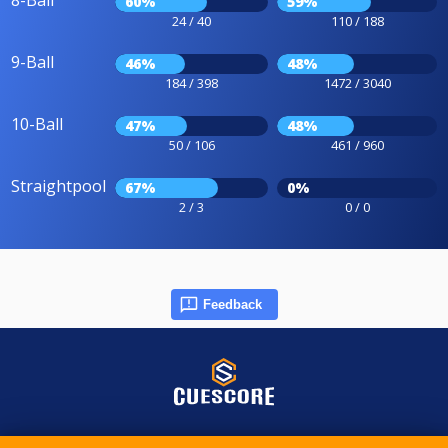
8-Ball
60%
59%
24 / 40
110 / 188
9-Ball
46%
48%
184 / 398
1472 / 3040
10-Ball
47%
48%
50 / 106
461 / 960
Straightpool
67%
0%
2 / 3
0 / 0
Feedback