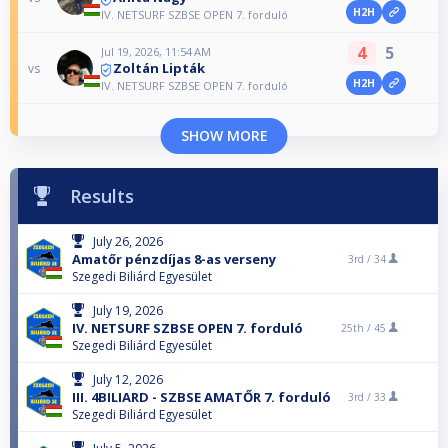
H2H
IV. NETSURF SZBSE OPEN 7. forduló
4
5
Jul 19, 2026, 11:54 AM
Zoltán Lipták
vs
H2H
IV. NETSURF SZBSE OPEN 7. forduló
SHOW MORE
Results
July 26, 2026
Amatőr pénzdíjas 8-as verseny
3rd /
34
Szegedi Biliárd Egyesület
July 19, 2026
IV. NETSURF SZBSE OPEN 7. forduló
25th /
45
Szegedi Biliárd Egyesület
July 12, 2026
III. 4BILIARD - SZBSE AMATŐR 7. forduló
3rd /
33
Szegedi Biliárd Egyesület