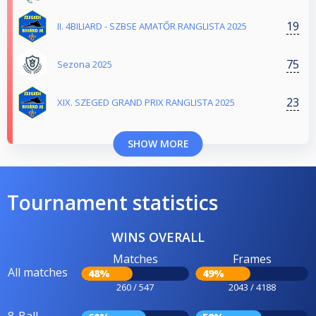
19
II. 4BILIARD - SZBSE AMATŐR RANGLISTA 2025
75
Sezona 2025
23
XIX. SZEGED GRAND PRIX RANGLISTA 2025
SHOW MORE
Tournament statistics
WINS OVERALL
Matches
Frames
All matches
48%
49%
260 / 547
2043 / 4188