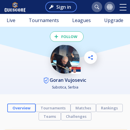
Sign in
Live
Tournaments
Leagues
Upgrade
FOLLOW
Goran Vujosevic
Subotica, Serbia
Overview
Tournaments
Matches
Rankings
Teams
Challenges