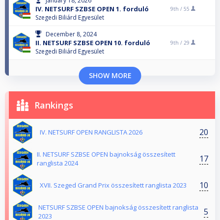
January 18, 2026
IV. NETSURF SZBSE OPEN 1. forduló
9th /
55
Szegedi Biliárd Egyesület
December 8, 2024
II. NETSURF SZBSE OPEN 10. forduló
9th /
29
Szegedi Biliárd Egyesület
SHOW MORE
Rankings
20
IV. NETSURF OPEN RANGLISTA 2026
II. NETSURF SZBSE OPEN bajnokság összesített
17
ranglista 2024
10
XVII. Szeged Grand Prix összesített ranglista 2023
NETSURF SZBSE OPEN bajnokság összesített ranglista
5
2023