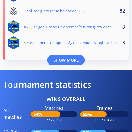
82
Pool Ranglista (nem hivatalos) 2023
8
XVI. Szeged Grand Prix összesített ranglista 2022
3
SZBSE Semi-Pro Bajnokság összesített ranglista 2022
SHOW MORE
Tournament statistics
WINS OVERALL
Matches
Frames
All
64%
55%
matches
227 / 357
1457 / 2642