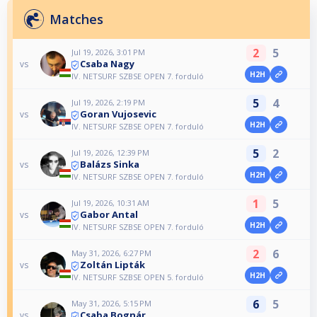
Matches
2
5
Jul 19, 2026, 3:01 PM
Csaba Nagy
vs
H2H
IV. NETSURF SZBSE OPEN 7. forduló
5
4
Jul 19, 2026, 2:19 PM
Goran Vujosevic
vs
H2H
IV. NETSURF SZBSE OPEN 7. forduló
5
2
Jul 19, 2026, 12:39 PM
Balázs Sinka
vs
H2H
IV. NETSURF SZBSE OPEN 7. forduló
1
5
Jul 19, 2026, 10:31 AM
Gabor Antal
vs
H2H
IV. NETSURF SZBSE OPEN 7. forduló
2
6
May 31, 2026, 6:27 PM
Zoltán Lipták
vs
H2H
IV. NETSURF SZBSE OPEN 5. forduló
6
5
May 31, 2026, 5:15 PM
Csaba Bognár
vs