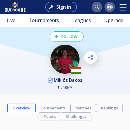
Sign in
Live
Tournaments
Leagues
Upgrade
FOLLOW
Miklós Bakos
Hungary
Overview
Tournaments
Matches
Rankings
Teams
Challenges