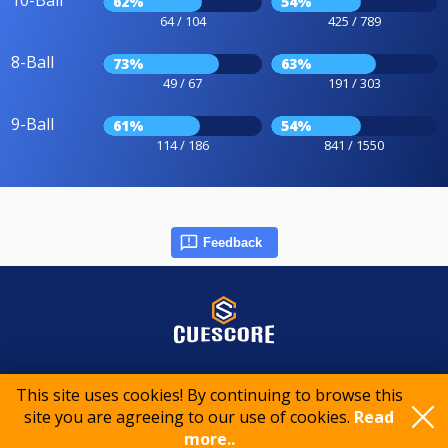
10-Ball
62%
54%
64 / 104
425 / 789
8-Ball
73%
63%
49 / 67
191 / 303
9-Ball
61%
54%
114 / 186
841 / 1550
Feedback
© 2015-2026 CueScore International
This site uses cookies! By continuing to browse this
site you are agreeing to our use of cookies.
Read
Cookie policy
Privacy policy
Terms of service
more..