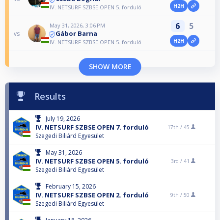
H2H
IV. NETSURF SZBSE OPEN 5. forduló
6
5
May 31, 2026, 3:06 PM
Gábor Barna
vs
H2H
IV. NETSURF SZBSE OPEN 5. forduló
SHOW MORE
Results
July 19, 2026
IV. NETSURF SZBSE OPEN 7. forduló
17th /
45
Szegedi Biliárd Egyesület
May 31, 2026
IV. NETSURF SZBSE OPEN 5. forduló
3rd /
41
Szegedi Biliárd Egyesület
February 15, 2026
IV. NETSURF SZBSE OPEN 2. forduló
9th /
50
Szegedi Biliárd Egyesület