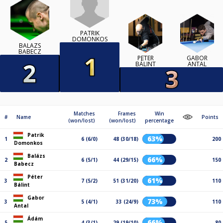
PATRIK
DOMONKOS
BALÁZS
BABECZ
PÉTER
GABOR
BÁLINT
ANTAL
Matches
Frames
Win
#
Name
Points
(won/lost)
(won/lost)
percentage
Patrik
63%
1
6 (6/0)
48 (30/18)
200
Domonkos
Balázs
66%
2
6 (5/1)
44 (29/15)
150
Babecz
Péter
61%
3
7 (5/2)
51 (31/20)
110
Bálint
Gabor
73%
3
5 (4/1)
33 (24/9)
110
Antal
Ádám
66%
5
4 (3/1)
29 (19/10)
80