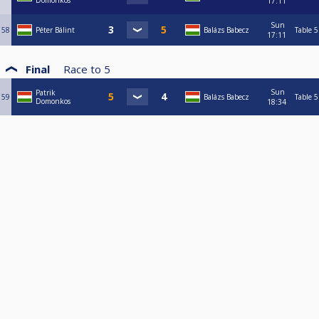
Domonkos
17:11
Sun
58
Péter Bálint
Balázs Babecz
Table 5
17:11
Final
Race to
5
Sun
Patrik
59
Balázs Babecz
Table 5
Domonkos
18:34