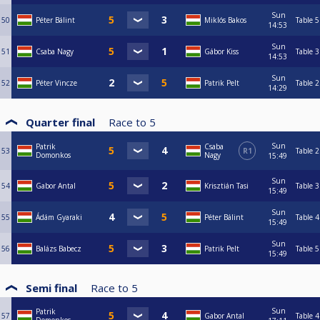
Sun
50
Péter Bálint
Miklós Bakos
Table 5
14:53
Sun
51
Csaba Nagy
Gábor Kiss
Table 3
14:53
Sun
52
Péter Vincze
Patrik Pelt
Table 2
14:29
Quarter final
Race to
5
Sun
Patrik
Csaba
53
R1
Table 2
Domonkos
Nagy
15:49
Sun
54
Gabor Antal
Krisztián Tasi
Table 3
15:49
Sun
55
Ádám Gyaraki
Péter Bálint
Table 4
15:49
Sun
56
Balázs Babecz
Patrik Pelt
Table 5
15:49
Semi final
Race to
5
Sun
Patrik
57
Gabor Antal
Table 4