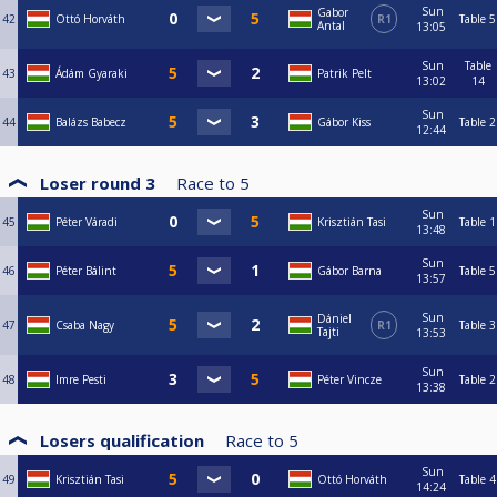
Sun
Gabor
42
Ottó Horváth
R1
Table 5
Antal
13:05
Sun
Table
43
Ádám Gyaraki
Patrik Pelt
13:02
14
Sun
44
Balázs Babecz
Gábor Kiss
Table 2
12:44
Loser round 3
Race to
5
Sun
45
Péter Váradi
Krisztián Tasi
Table 1
13:48
Sun
46
Péter Bálint
Gábor Barna
Table 5
13:57
Sun
Dániel
47
Csaba Nagy
R1
Table 3
Tajti
13:53
Sun
48
Imre Pesti
Péter Vincze
Table 2
13:38
Losers qualification
Race to
5
Sun
49
Krisztián Tasi
Ottó Horváth
Table 4
14:24