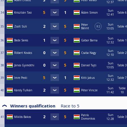
33
Ádám Erdész
Péter Váradi
Table 8
12:37
Sun
34
Krisztián Tasi
Ádám Simon
Table 6
12:41
Sun
Péter
35
Zsolt Süli
R2
Table 4
Bálint
13:05
Sun
36
Bede Seres
Gábor Barna
Table 1
12:32
Sun
37
Róbert Kovács
Csaba Nagy
Table 2
12:10
Sun
38
János Gyimóthi
Dániel Tajti
Table 3
13:05
Sun
39
Imre Pesti
Kitti Jakus
Table 7
12:32
Sun
Table
40
Károly Tulkán
Péter Vincze
11:42
10
Winners qualification
Race to
5
Sun
Patrik
41
Miklós Bakos
Table 3
Domonkos
12:28