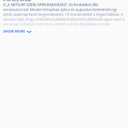
A „II. NETSURF SZBSE OPEN BAJNOKSÁG”, tíz fordulóból álló
versenysorozat. Minden hónapban (július és augusztus kivételével) egy
adott vasárnap kerül megrendezésre, 10 órai kezdettel a Vegas Pubban. A
verseny célja, hogy a különböző játékerőt képviselő játékosok ugyan azon a
versenyen tudjanak részt venni, aminél a végső díjazásban minden
játékosnak lehetősége legyen valamilyen értékes díjat nyerni, ne csak a
SHOW MORE
ranglista elején végző legjobbaknak. Minden induló a fordulókon pontot
gyűjt az elért helyezése alapján. A tizedik forduló végén kialakult
összesített eredmény alapján, a ranglista első 8 helyezettje pénzdíjat és
értékes tárgynyereményeket kap, továbbá a csoportok alapján is díjazzuk
a játékosokat további értékes nyereményekkel. Figyelem! A díjakra azok a
játékosok jogosultak, akik a 10 fordulóból legalább 5 fordulón részt
vesznek.
A 10 forduló összessített ranglistájának díjazása:
1. hely: 35.000.- és kupa
2. hely: 20.000.- és kupa
3. hely: 15.000.- és kupa
4. hely: 10.000.- és oklevél
5-8.hely: 5.000.- és érem
Csoport különdíj:
Az összesített ranglista alapján minden csoportban a legjobb 3 helyezett
szintén pénzdíjat kap az alábbiak szerint:
Csoport első: 20.000.- + tárgynyeremény
Csoport második: 15.000.- + tárgynyeremény