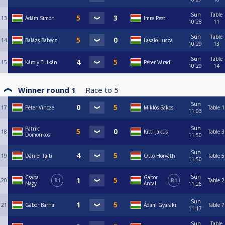
Sun
Table
13
Ádám Simon
Imre Pesti
10:28
11
Sun
Table
14
Balázs Babecz
Laszlo Lucza
10:29
13
Sun
Table
15
Károly Tulkán
Péter Váradi
10:29
14
Winner round 1
Race to
5
Sun
17
Péter Vincze
Miklós Bakos
Table 1
11:03
Sun
Patrik
18
Kitti Jakus
Table 3
Domonkos
11:50
Sun
19
Dániel Tajti
Ottó Horváth
Table 5
11:50
Sun
Csaba
Gabor
20
R1
R1
Table 2
Nagy
Antal
11:26
Sun
21
Gábor Barna
Ádám Gyaraki
Table 7
11:17
Sun
Table