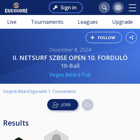
Sign in
Live
Tournaments
Leagues
Upgrade
FOLLOW
December 8, 2024
II. NETSURF SZBSE OPEN 10. FORDULÓ
10-Ball
Vegas Biliárd Pub
Szegedi Biliárd Egyesület
Tournaments
Results