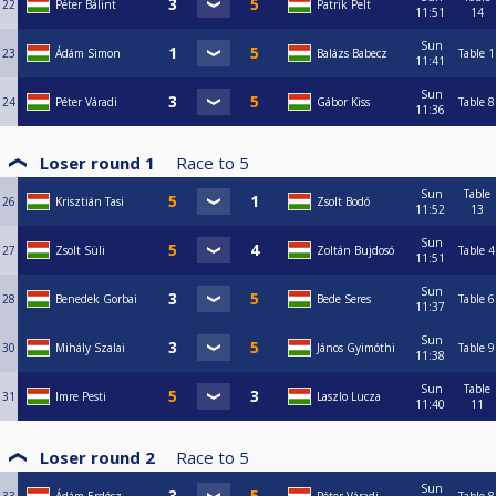
22
Péter Bálint
Patrik Pelt
11:51
14
Sun
23
Ádám Simon
Balázs Babecz
Table 1
11:41
Sun
24
Péter Váradi
Gábor Kiss
Table 8
11:36
Loser round 1
Race to
5
Sun
Table
26
Krisztián Tasi
Zsolt Bodó
11:52
13
Sun
27
Zsolt Süli
Zoltán Bujdosó
Table 4
11:51
Sun
28
Benedek Gorbai
Bede Seres
Table 6
11:37
Sun
30
Mihály Szalai
János Gyimóthi
Table 9
11:38
Sun
Table
31
Imre Pesti
Laszlo Lucza
11:40
11
Loser round 2
Race to
5
Sun