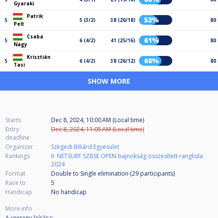
Gyaraki
Patrik
53%
5
5 (3/2)
38 (20/18)
80
Pelt
Csaba
61%
5
6 (4/2)
41 (25/16)
80
Nagy
Krisztián
68%
5
6 (4/2)
38 (26/12)
80
Tasi
SHOW MORE
Starts
Dec 8, 2024, 10:00 AM (Local time)
Entry
Dec 8, 2024, 11:05 AM (Local time)
deadline
Organizer
Szegedi Biliárd Egyesület
Rankings
II. NETSURF SZBSE OPEN bajnokság összesített ranglista
2024
Format
Double to Single elimination (29
participants
)
Race to
5
Handicap
No handicap
More info
A verseny leírása: