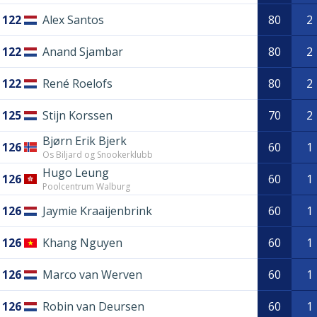
122
Alex Santos
80
2
122
Anand Sjambar
80
2
122
René Roelofs
80
2
125
Stijn Korssen
70
2
Bjørn Erik Bjerk
126
60
1
Os Biljard og Snookerklubb
Hugo Leung
126
60
1
Poolcentrum Walburg
126
Jaymie Kraaijenbrink
60
1
126
Khang Nguyen
60
1
126
Marco van Werven
60
1
126
Robin van Deursen
60
1