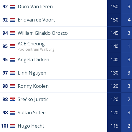
92
Duco Van lieren
150
3
92
Eric van de Voort
150
4
94
William Giraldo Orozco
145
3
ACE Cheung
95
140
1
Poolcentrum Walburg
95
Angela Dirken
140
3
97
Linh Nguyen
130
3
98
Ronny Koolen
120
3
98
Srećko Juratić
120
2
98
Sultan Sofee
120
3
101
Hugo Hecht
115
2