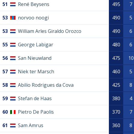
51
René Beysens
495
7
53
norvoo noogi
490
5
53
William Arles Giraldo Orozco
490
6
55
George Labigar
480
6
56
San Nieuwland
475
10
57
Niek ter Marsch
460
5
58
Abilio Rodrigues da Cova
425
8
59
Stefan de Haas
380
4
60
Pietro De Paolis
370
7
61
Sam Amrus
360
8