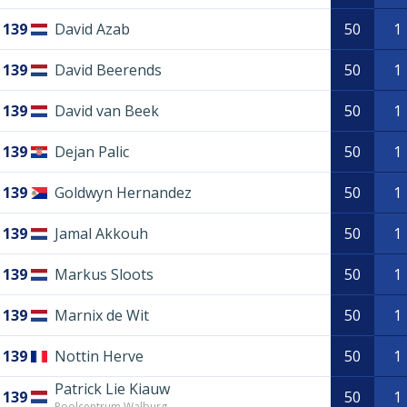
139
David Azab
50
1
139
David Beerends
50
1
139
David van Beek
50
1
139
Dejan Palic
50
1
139
Goldwyn Hernandez
50
1
139
Jamal Akkouh
50
1
139
Markus Sloots
50
1
139
Marnix de Wit
50
1
139
Nottin Herve
50
1
Patrick Lie Kiauw
139
50
1
Poolcentrum Walburg