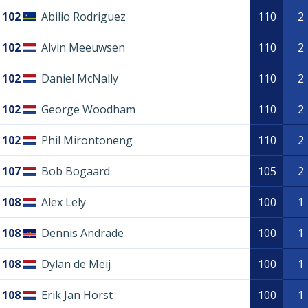
102
Abilio Rodriguez
110
2
102
Alvin Meeuwsen
110
2
102
Daniel McNally
110
2
102
George Woodham
110
2
102
Phil Mirontoneng
110
2
107
Bob Bogaard
105
2
108
Alex Lely
100
1
108
Dennis Andrade
100
1
108
Dylan de Meij
100
1
108
Erik Jan Horst
100
1