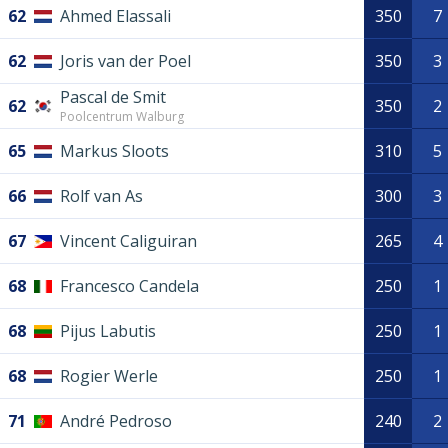
62
Ahmed Elassali
350
7
62
Joris van der Poel
350
3
Pascal de Smit
62
350
2
Poolcentrum Walburg
65
Markus Sloots
310
5
66
Rolf van As
300
3
67
Vincent Caliguiran
265
4
68
Francesco Candela
250
1
68
Pijus Labutis
250
1
68
Rogier Werle
250
1
71
André Pedroso
240
2