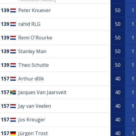
139
Peter Knuever
50
1
139
rahid RLG
50
1
139
Remi O'Rourke
50
1
139
Stanley Man
50
1
139
Theo Schutte
50
1
157
Arthur d0lk
40
1
157
Jacques Van Jaarsvelt
40
1
157
Jay van Veelen
40
1
157
Jos Kreuger
40
1
157
Jürgen Trost
40
1