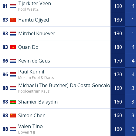
Tjerk ter Veen
81
190
4
Pool West 2
83
Hamtu Ojiyed
180
1
83
Mitchel Knuever
180
1
83
Quan Do
180
4
86
Kevin de Geus
170
4
Paul Kunnil
86
170
4
Mokum Pool & Darts
Michael (The Butcher) Da Costa Goncalo
88
160
3
Poolcentrum Keus
88
Shamier Balaydin
160
3
88
Simon Chen
160
3
Valen Tino
88
160
2
Boven 't IJ