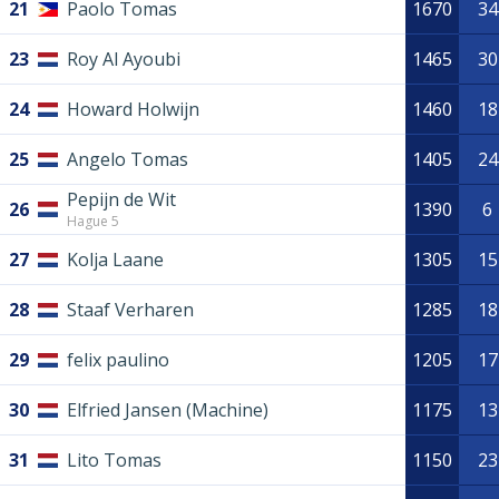
21
Paolo Tomas
1670
34
23
Roy Al Ayoubi
1465
30
24
Howard Holwijn
1460
18
25
Angelo Tomas
1405
24
Pepijn de Wit
26
1390
6
Hague 5
27
Kolja Laane
1305
15
28
Staaf Verharen
1285
18
29
felix paulino
1205
17
30
Elfried Jansen (Machine)
1175
13
31
Lito Tomas
1150
23