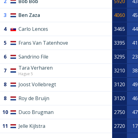
2
Bob Bob
5920
43
3
Ben Zaza
4060
45
4
Carlo Lences
3465
44
5
Frans Van Tatenhove
3395
41
6
Sandrino File
3295
23
Tara Verharen
7
3210
38
Hague 5
8
Joost Vollebregt
3120
49
8
Roy de Bruijn
3120
46
10
Duco Brugman
2750
47
11
Jelle Kijlstra
2720
17