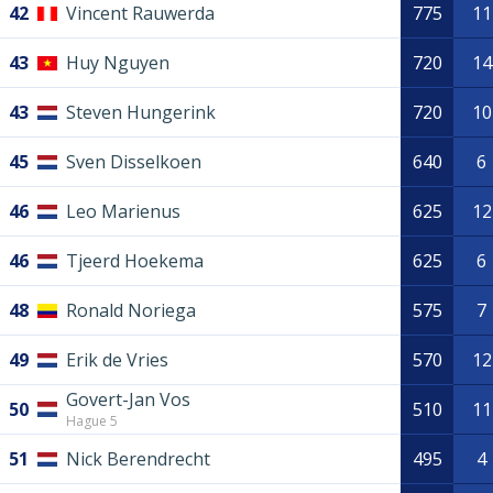
42
Vincent Rauwerda
775
11
43
Huy Nguyen
720
14
43
Steven Hungerink
720
10
45
Sven Disselkoen
640
6
46
Leo Marienus
625
12
46
Tjeerd Hoekema
625
6
48
Ronald Noriega
575
7
49
Erik de Vries
570
12
Govert-Jan Vos
50
510
11
Hague 5
51
Nick Berendrecht
495
4