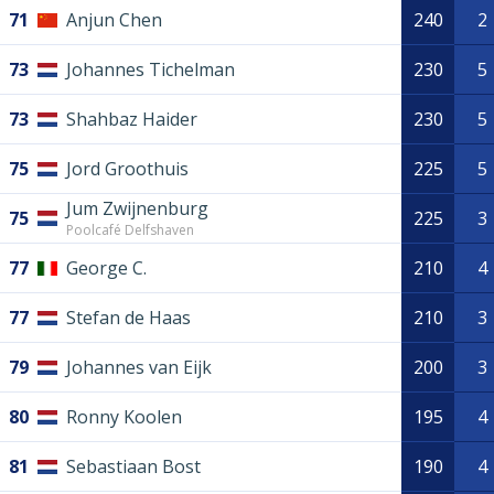
71
Anjun Chen
240
2
73
Johannes Tichelman
230
5
73
Shahbaz Haider
230
5
75
Jord Groothuis
225
5
Jum Zwijnenburg
75
225
3
Poolcafé Delfshaven
77
George C.
210
4
77
Stefan de Haas
210
3
79
Johannes van Eijk
200
3
80
Ronny Koolen
195
4
81
Sebastiaan Bost
190
4