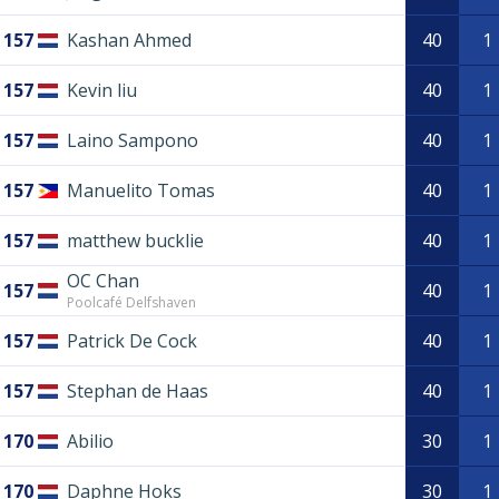
157
Kashan Ahmed
40
1
157
Kevin liu
40
1
157
Laino Sampono
40
1
157
Manuelito Tomas
40
1
157
matthew bucklie
40
1
OC Chan
157
40
1
Poolcafé Delfshaven
157
Patrick De Cock
40
1
157
Stephan de Haas
40
1
170
Abilio
30
1
170
Daphne Hoks
30
1