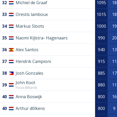
32
Michiel de Graaf
1095
18
33
Orestis lamboux
1015
18
34
Markus Sloots
1000
19
35
Naomi Kijlstra- Hagenaars
990
20
36
Alex Santos
940
13
37
Hendrik Campioni
915
11
38
Josh Gonzales
885
17
John Koot
39
880
11
Focus Billiards
40
Anna Boswijk
800
16
40
Arthur d0lkens
800
9