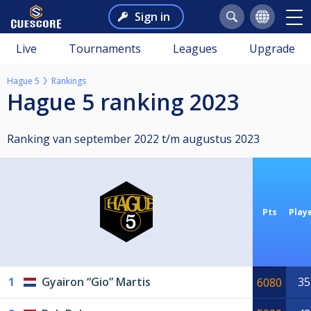
Sign in
Live
Tournaments
Leagues
Upgrade
Hague 5
Rankings
Hague 5 ranking 2023
Ranking van september 2022 t/m augustus 2023
Pts
Play
1
Gyairon “Gio” Martis
35
6080