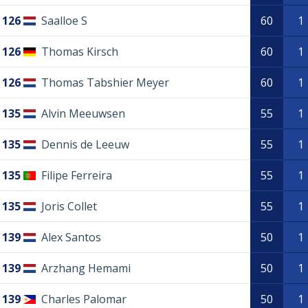
126
Saalloe S
60
1
126
Thomas Kirsch
60
1
126
Thomas Tabshier Meyer
60
1
135
Alvin Meeuwsen
55
1
135
Dennis de Leeuw
55
1
135
Filipe Ferreira
55
1
135
Joris Collet
55
1
139
Alex Santos
50
1
139
Arzhang Hemami
50
1
139
Charles Palomar
50
1