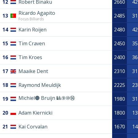
12
Robert Binaku
2660
42
Ricardo Agapito
13
2485
31
Focus Billiards
14
Karin Roijen
2480
42
15
Tim Craven
2450
35
16
Tim Kroes
2400
36
17
Maaike Dent
2310
31
18
Raymond Meuldijk
2225
23
Michiel🟤 Bruijn 🎱⑨⑩⑭
19
1980
31
20
Adam Kiernicki
1800
13
21
Kai Corvalan
1670
14