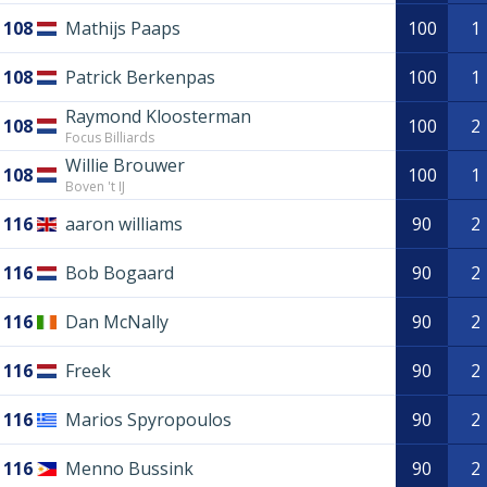
108
Mathijs Paaps
100
1
108
Patrick Berkenpas
100
1
Raymond Kloosterman
108
100
2
Focus Billiards
Willie Brouwer
108
100
1
Boven 't IJ
116
aaron williams
90
2
116
Bob Bogaard
90
2
116
Dan McNally
90
2
116
Freek
90
2
116
Marios Spyropoulos
90
2
116
Menno Bussink
90
2