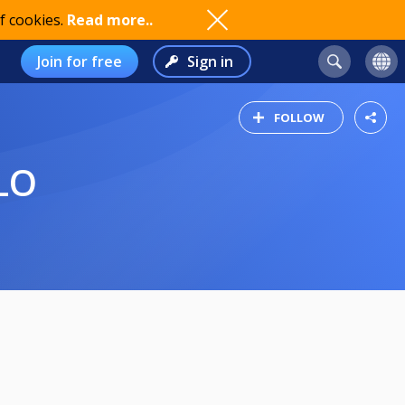
f cookies.
Read more..
Join for free
Sign in
FOLLOW
LO