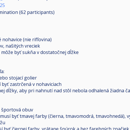
025
imination (62
participants
)
nohavice (nie rifľovina)
ov, našitých vreciek
i môže byť sukňa v dostatočnej dĺžke
ľa:
ebo stojací golier
 byť zastrčená v nohaviciach
ej dĺžky, aby pri nahnutí nad stôl nebola odhalená žiadna ča
o športová obuv
musí byť tmavej farby (čierna, tmavomodrá, tmavohnedá), v
ožu
í byť čiernej farby, vrátane šnúrok a bez farebných značiek