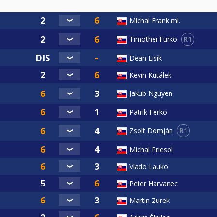
Michal Frank ml.
R1
Timothei Furko
právania môžu znamenať stratu hry a bod pre súpera (napr.
Dean Lisík
vedúci turnaja ohodnotiť diskvalifikáciou (napr. agresívne
Kevin Kutálek
Jakub Nguyen
Patrik Ferko
zdržania môže využiť shot clock na zápas, ktorý je veľmi po
R1
Zsolt Domján
bo seba úlohou merať čas priamo na zápase:
Michal Priesol
Vlado Lauko
Peter Harvanec
Martin Zurek
ráči kontrolujú sami.