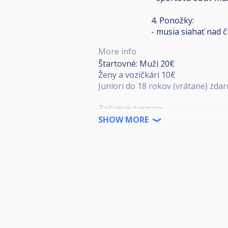
4. Ponožky:
- musia siahať nad č
More info
Štartovné: Muži 20€
Ženy a vozičkári 10€
Juniori do 18 rokov (vrátane) zda
Začiatok turnaja:
SHOW MORE
Turnaj sa začína najneskôr 10:00. 
pripravení na začiatok zápasu 30 
Príchod na zápas:
Okrem prvého kola turnaja (začiat
v klube na počítači) tak, aby bol 
Po vyhlásení zápasu je hráč povi