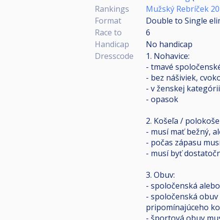
Rankings
Mužský Rebríček 2
Format
Double to Single el
Race to
6
Handicap
No handicap
Dresscode
1. Nohavice:
- tmavé spoločenské 
- bez nášiviek, cvok
- v ženskej kategóri
- opasok
2. Košeľa / polokoše
- musí mať bežný, al
- počas zápasu musí
- musí byť dostatočn
3. Obuv:
- spoločenská aleb
- spoločenská obuv 
pripomínajúceho k
- športová obuv mus