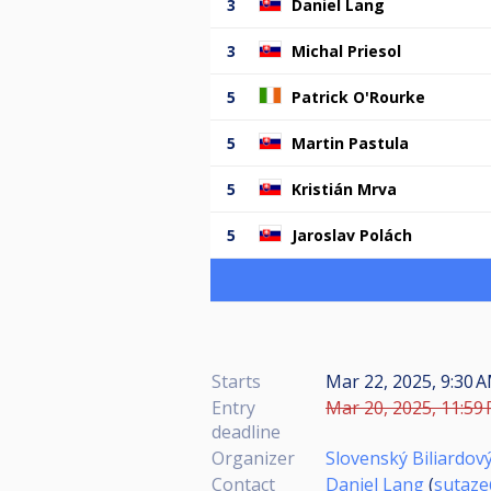
3
Daniel Lang
3
Michal Priesol
5
Patrick O'Rourke
5
Martin Pastula
5
Kristián Mrva
5
Jaroslav Polách
Starts
Mar 22, 2025, 9:30 A
Entry
Mar 20, 2025, 11:59 
deadline
Organizer
Slovenský Biliardov
Contact
Daniel Lang
(
sutaze