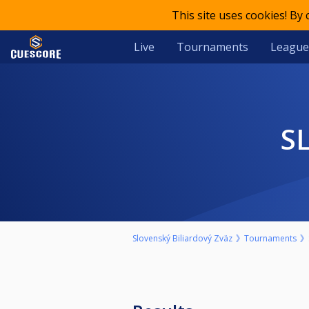
This site uses cookies! By
Live
Tournaments
League
Slovenský Biliardový Zväz
Tournaments