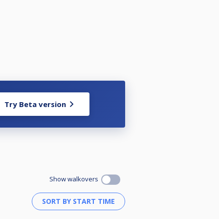
ateľ, poverený člen VV,
.bod pre súpera.
Try Beta version
ut.
úper.
Show walkovers