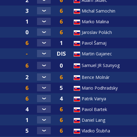
Adam Škulec
súdiť iba vedúci turnaja. Prosíme hráčov, aby tieto pravidlá 
a kvalitu športu samotného. Zároveň ich dodržiavanie môže s
Michal Samochin
.
Marko Malina
sí s týmito pravidlami ako aj s následkami ich porušenia!
Jaroslav Polách
Pavol Šamaj
Martin Gajanec
Samuel JR Szunyog
Bence Molnár
Mario Podhradsky
Patrik Vanya
Pavol Bartek
Daniel Lang
Vladko Štubňa