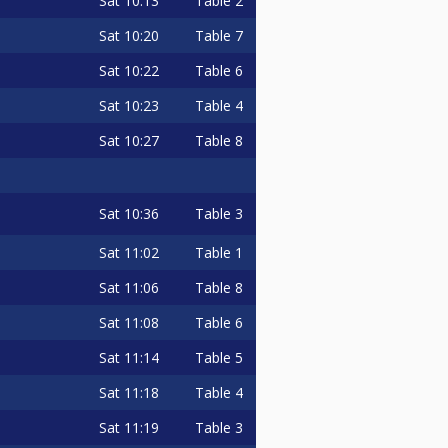
Sat
10:13
Table 2
dodržiavali. Iba ich dodržiavanie
krátiť trvanie turnaja aj
Sat
10:20
Table 7
Sat
10:22
Table 6
Sat
10:23
Table 4
Sat
10:27
Table 8
Sat
10:36
Table 3
Sat
11:02
Table 1
Sat
11:06
Table 8
Sat
11:08
Table 6
Sat
11:14
Table 5
Sat
11:18
Table 4
Sat
11:19
Table 3