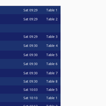
Sat
09:29
Table 1
Sat
09:29
Table 2
 alkohol, používanie mobilu,
 a vulgárne správanie, poškodenie
Sat
09:29
Table 3
Sat
09:30
Table 4
Sat
09:30
Table 5
zadu oproti ostatným zápasom. V
Sat
09:30
Table 6
Sat
09:30
Table 7
Sat
09:30
Table 8
Sat
10:03
Table 5
Sat
10:10
Table 1