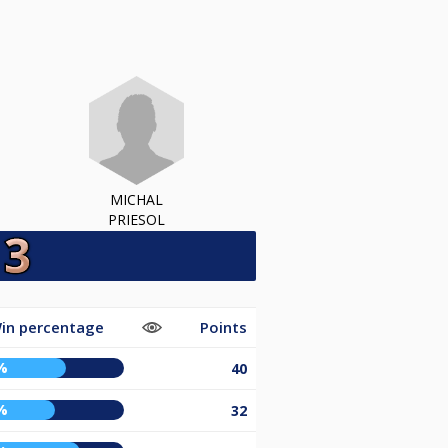
MICHAL
PRIESOL
in percentage
Points
%
40
%
32