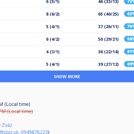
72
6 (5/1)
46 (33/13)
62
8 (6/2)
65 (40/25)
70
5 (4/1)
37 (26/11)
58
6 (4/2)
50 (29/21)
61
4 (3/1)
36 (22/14)
69
5 (4/1)
39 (27/12)
SHOW MORE
M (Local time)
PM (Local time)
ý Zväz
@sbiz.sk
,
0949876223
)