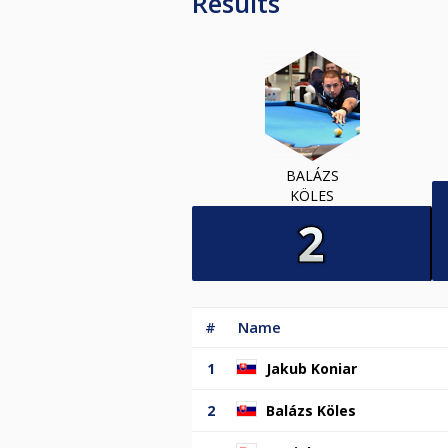
Results
BALÁZS
KÖLES
#
Name
1
Jakub Koniar
2
Balázs Köles