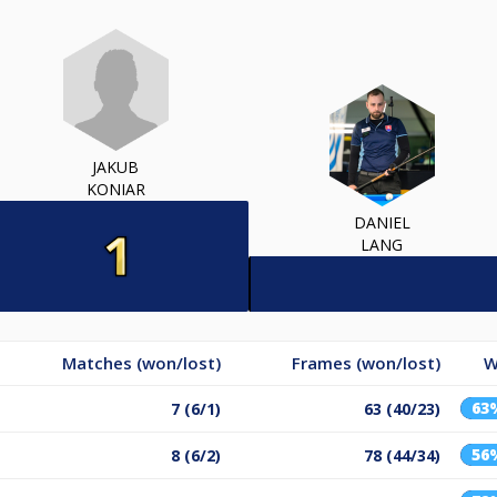
JAKUB
KONIAR
DANIEL
LANG
Matches (won/lost)
Frames (won/lost)
W
63
7 (6/1)
63 (40/23)
56
8 (6/2)
78 (44/34)