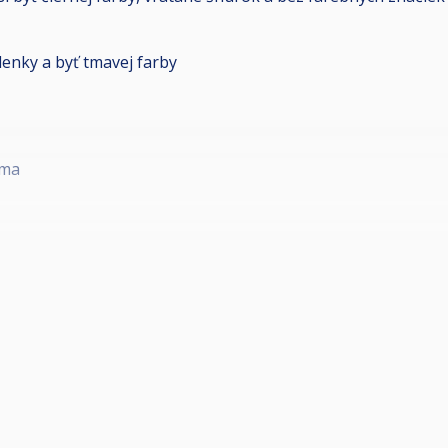
lenky a byť tmavej farby
rma
Hráči, ktorí sú vylosovaní na prvé kolo zápasov (rozlosovani
minút pred začiatkom turnaja (9:30).
ok najneskôr 10:00) je hráč povinný sledovať výsledkový se
pripravený nastúpiť na zápas najneskôr 5 minút po jeho vyhlá
nný bezodkladne nastúpiť na zápas!