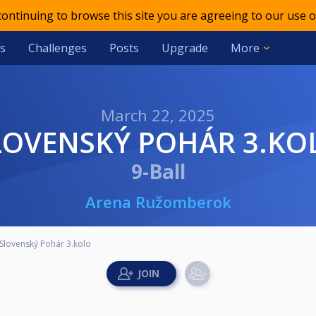
 continuing to browse this site you are agreeing to our use o
s
Challenges
Posts
Upgrade
More
March 22, 2025
SLOVENSKÝ POHÁR 3.KO
9-Ball
Arena Ružomberok
Slovenský Pohár 3.kolo