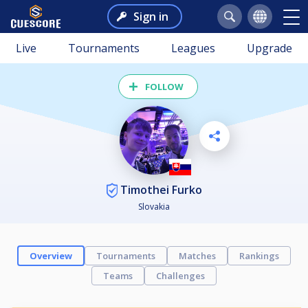
Sign in
Live
Tournaments
Leagues
Upgrade
FOLLOW
Timothei Furko
Slovakia
Overview
Tournaments
Matches
Rankings
Teams
Challenges