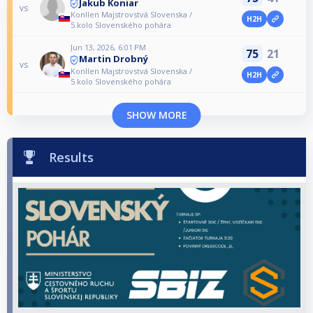
Jakub Koniar
vs
Konllen Majstrovstvá Slovenska /
H2H
5.kolo Slovenského pohára
Jun 13, 2026, 6:01 PM
75
21
Martin Drobný
vs
Konllen Majstrovstvá Slovenska /
H2H
5.kolo Slovenského pohára
SHOW MORE
Results