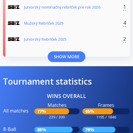
1
Juniorský nominačný rebríček pre rok 2026
4
Mužský Rebríček 2025
2
Juniorský Rebríček 2025
SHOW MORE
Tournament statistics
WINS OVERALL
Matches
Frames
All matches
77%
65%
239 / 309
1195 / 1846
8-Ball
85%
70%