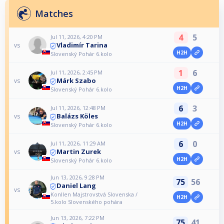
Matches
4
5
Jul 11, 2026, 4:20 PM
Vladimír Tarina
vs
H2H
Slovenský Pohár 6.kolo
1
6
Jul 11, 2026, 2:45 PM
Márk Szabo
vs
H2H
Slovenský Pohár 6.kolo
6
3
Jul 11, 2026, 12:48 PM
Balázs Köles
vs
H2H
Slovenský Pohár 6.kolo
6
0
Jul 11, 2026, 11:29 AM
Martin Zurek
vs
H2H
Slovenský Pohár 6.kolo
Jun 13, 2026, 9:28 PM
75
56
Daniel Lang
vs
Konllen Majstrovstvá Slovenska /
H2H
5.kolo Slovenského pohára
Jun 13, 2026, 7:22 PM
75
41