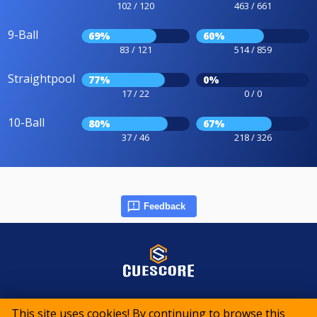
102 / 120
463 / 661
9-Ball
69%
60%
83 / 121
514 / 859
Straightpool
77%
0%
17 / 22
0 / 0
10-Ball
80%
67%
37 / 46
218 / 326
Feedback
© 2015-2026 CueScore International
This site uses cookies! By continuing to browse this