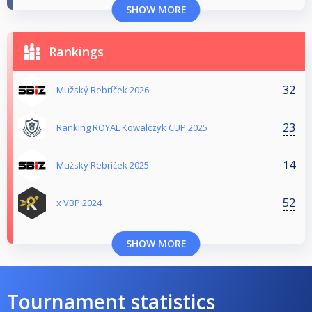
SHOW MORE
Rankings
32
Mužský Rebríček 2026
23
Ranking ROYAL Kowalczyk CUP 2025
14
Mužský Rebríček 2025
52
x VBP 2024
SHOW MORE
Tournament statistics