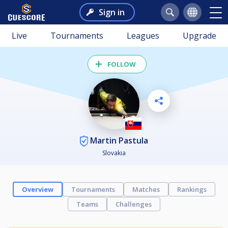
Sign in
Live
Tournaments
Leagues
Upgrade
FOLLOW
Martin Pastula
Slovakia
Overview
Tournaments
Matches
Rankings
Teams
Challenges