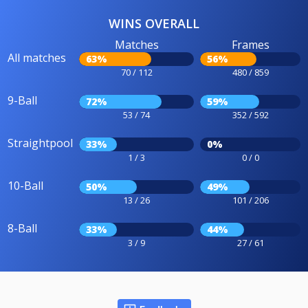
WINS OVERALL
Matches
Frames
All matches
63%
56%
70 / 112
480 / 859
9-Ball
72%
59%
53 / 74
352 / 592
Straightpool
33%
0%
1 / 3
0 / 0
10-Ball
50%
49%
13 / 26
101 / 206
8-Ball
33%
44%
3 / 9
27 / 61