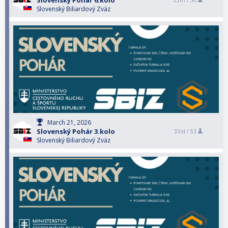
Slovenský Pohár 6.kolo
25th /
36
Slovenský Biliardový Zväz
March 21, 2026
Slovenský Pohár 3.kolo
33rd /
53
Slovenský Biliardový Zväz