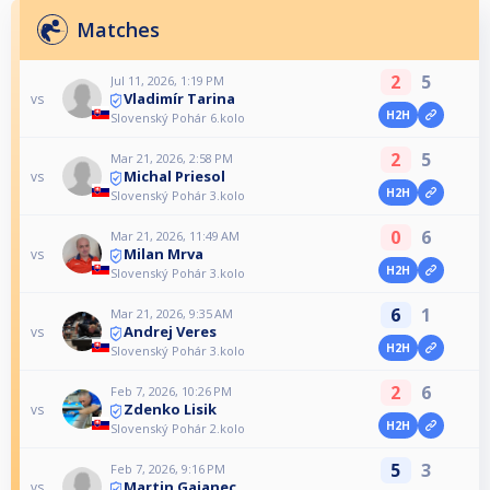
Matches
2
5
Jul 11, 2026, 1:19 PM
Vladimír Tarina
vs
H2H
Slovenský Pohár 6.kolo
2
5
Mar 21, 2026, 2:58 PM
Michal Priesol
vs
H2H
Slovenský Pohár 3.kolo
0
6
Mar 21, 2026, 11:49 AM
Milan Mrva
vs
H2H
Slovenský Pohár 3.kolo
6
1
Mar 21, 2026, 9:35 AM
Andrej Veres
vs
H2H
Slovenský Pohár 3.kolo
2
6
Feb 7, 2026, 10:26 PM
Zdenko Lisik
vs
H2H
Slovenský Pohár 2.kolo
5
3
Feb 7, 2026, 9:16 PM
Martin Gajanec
vs