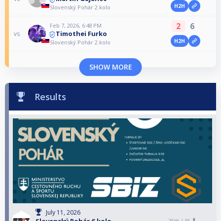
H2H
Slovenský Pohár 2.kolo
2
6
Feb 7, 2026, 6:48 PM
Timothei Furko
vs
H2H
Slovenský Pohár 2.kolo
SHOW MORE
Results
July 11, 2026