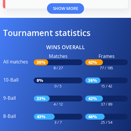
SHOW MORE
Tournament statistics
WINS OVERALL
Matches
Frames
All matches
30%
42%
8 / 27
77 / 185
10-Ball
0%
36%
0 / 5
15 / 42
9-Ball
33%
42%
4 / 12
37 / 89
8-Ball
43%
46%
3 / 7
25 / 54