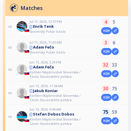
Matches
4
5
Jul 11, 2026, 12:57 PM
Enrik Tenk
vs
H2H
Slovenský Pohár 6.kolo
3
6
Jul 11, 2026, 11:05 AM
Adam Fečo
vs
H2H
Slovenský Pohár 6.kolo
Jun 13, 2026, 2:29 PM
32
33
Adam Fečo
vs
Konllen Majstrovstvá Slovenska /
H2H
5.kolo Slovenského pohára
Jun 13, 2026, 11:54 AM
30
75
Jakub Koniar
vs
Konllen Majstrovstvá Slovenska /
H2H
5.kolo Slovenského pohára
Jun 13, 2026, 9:44 AM
75
59
Stefan Dobos Dobos
vs
Konllen Majstrovstvá Slovenska /
H2H
5.kolo Slovenského pohára