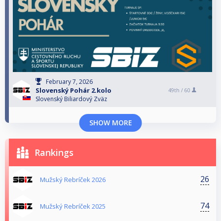
February 7, 2026
Slovenský Pohár 2.kolo
49th /
60
Slovenský Biliardový Zväz
SHOW MORE
Rankings
26
Mužský Rebríček 2026
74
Mužský Rebríček 2025