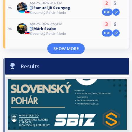
2
5
Apr 25, 2026, 4:32 PM
Samuel JR Szunyog
vs
H2H
Slovenský Pohár 4.kolo
3
6
Apr 25, 2026, 2:55 PM
Márk Szabo
vs
H2H
Slovenský Pohár 4.kolo
SHOW MORE
Results