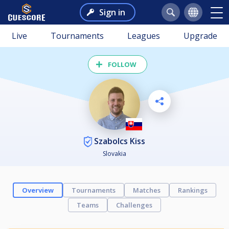
Sign in
Live
Tournaments
Leagues
Upgrade
FOLLOW
Szabolcs Kiss
Slovakia
Overview
Tournaments
Matches
Rankings
Teams
Challenges