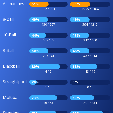
All matches
51%
50%
302 / 593
1575 / 3164
8-Ball
49%
49%
130 / 267
594 / 1215
10-Ball
44%
47%
46 / 105
312 / 660
9-Ball
50%
48%
70 / 141
437 / 914
Blackball
80%
68%
4 / 5
13 / 19
Straightpool
20%
0%
1 / 5
0 / 0
Multiball
73%
60%
46 / 63
201 / 334
Snooker