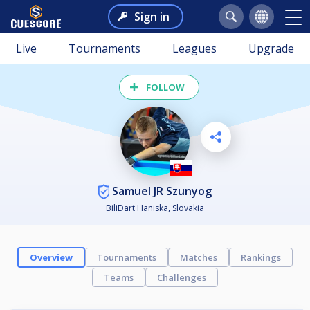
Sign in
Live
Tournaments
Leagues
Upgrade
FOLLOW
Samuel JR Szunyog
BiliDart Haniska, Slovakia
Overview
Tournaments
Matches
Rankings
Teams
Challenges