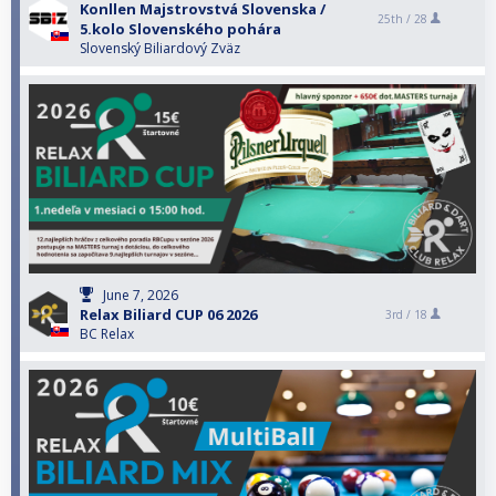
Konllen Majstrovstvá Slovenska /
25th /
28
5.kolo Slovenského pohára
Slovenský Biliardový Zväz
June 7, 2026
Relax Biliard CUP 06 2026
3rd /
18
BC Relax