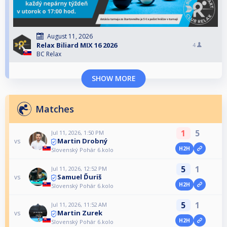
August 11, 2026
Relax Biliard MIX 16 2026
4
BC Relax
SHOW MORE
Matches
1
5
Jul 11, 2026, 1:50 PM
Martin Drobný
vs
H2H
Slovenský Pohár 6.kolo
5
1
Jul 11, 2026, 12:52 PM
Samuel Ďuriš
vs
H2H
Slovenský Pohár 6.kolo
5
1
Jul 11, 2026, 11:52 AM
Martin Zurek
vs
H2H
Slovenský Pohár 6.kolo