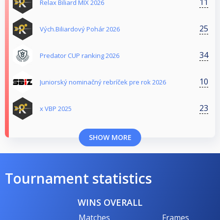
11
Relax Biliard MIX 2026
25
Vých.Biliardový Pohár 2026
34
Predator CUP ranking 2026
10
Juniorský nominačný rebríček pre rok 2026
23
x VBP 2025
SHOW MORE
Tournament statistics
WINS OVERALL
Matches
Frames