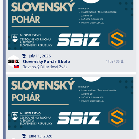
July 11, 2026
Slovenský Pohár 6.kolo
17th /
36
Slovenský Biliardový Zväz
June 13, 2026