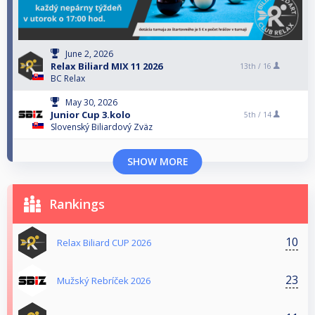
June 2, 2026
Relax Biliard MIX 11 2026
13th /
16
BC Relax
May 30, 2026
Junior Cup 3.kolo
5th /
14
Slovenský Biliardový Zväz
SHOW MORE
Rankings
10
Relax Biliard CUP 2026
23
Mužský Rebríček 2026