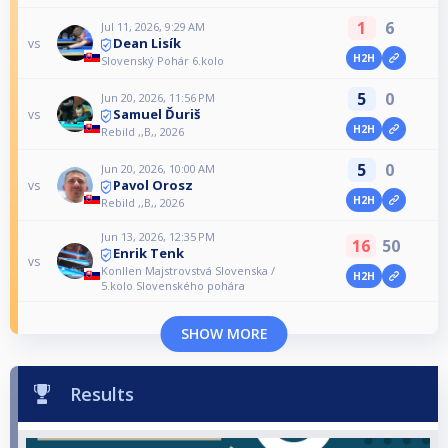
1
6
Jul 11, 2026, 9:29 AM
Dean Lisík
vs
H2H
Slovenský Pohár 6.kolo
5
0
Jun 20, 2026, 11:56 PM
Samuel Ďuriš
vs
H2H
Rebild ,,B,, 2026
5
0
Jun 20, 2026, 10:00 AM
Pavol Orosz
vs
H2H
Rebild ,,B,, 2026
Jun 13, 2026, 12:35 PM
16
50
Enrik Tenk
vs
Konllen Majstrovstvá Slovenska /
H2H
5.kolo Slovenského pohára
SHOW MORE
Results