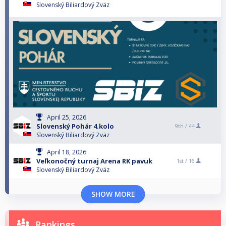
Slovenský Biliardový Zväz
April 25, 2026
Slovenský Pohár 4.kolo
9th /
44
Slovenský Biliardový Zväz
April 18, 2026
Veľkonočný turnaj Arena RK pavuk
1st /
16
Slovenský Biliardový Zväz
SHOW MORE
Rankings