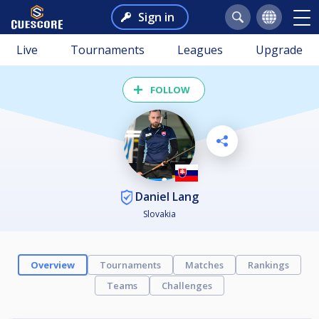
Sign in
Live
Tournaments
Leagues
Upgrade
FOLLOW
Daniel Lang
Slovakia
Overview
Tournaments
Matches
Rankings
Teams
Challenges