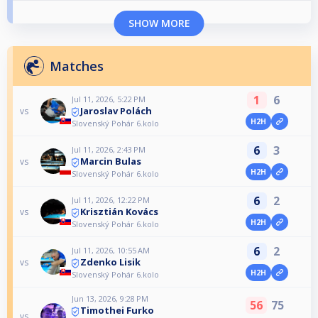
SHOW MORE
Matches
1
6
Jul 11, 2026, 5:22 PM
Jaroslav Polách
vs
H2H
Slovenský Pohár 6.kolo
6
3
Jul 11, 2026, 2:43 PM
Marcin Bulas
vs
H2H
Slovenský Pohár 6.kolo
6
2
Jul 11, 2026, 12:22 PM
Krisztián Kovács
vs
H2H
Slovenský Pohár 6.kolo
6
2
Jul 11, 2026, 10:55 AM
Zdenko Lisik
vs
H2H
Slovenský Pohár 6.kolo
Jun 13, 2026, 9:28 PM
56
75
Timothei Furko
vs