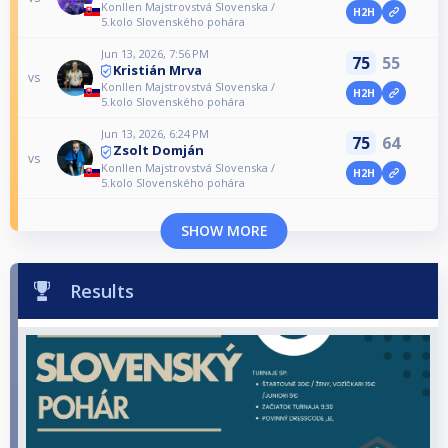
Konllen Majstrovstvá Slovenska /
H2H
5.kolo Slovenského pohára
Jun 13, 2026, 7:56 PM
75
55
Kristián Mrva
vs
Konllen Majstrovstvá Slovenska /
H2H
5.kolo Slovenského pohára
Jun 13, 2026, 6:24 PM
75
64
Zsolt Domján
vs
Konllen Majstrovstvá Slovenska /
H2H
5.kolo Slovenského pohára
SHOW MORE
Results