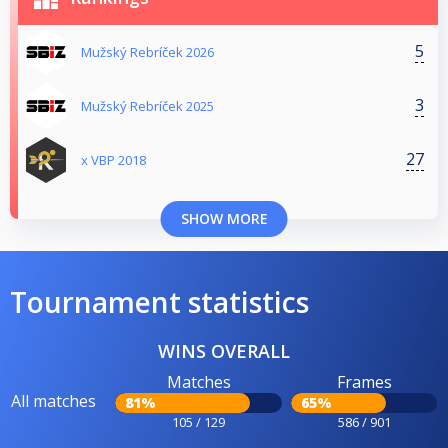
5
Mužský Rebríček 2026
3
Mužský Rebríček 2025
27
x VBP 2018
SHOW MORE
Tournament statistics
WINS OVERALL
Matches
Frames
All matches
81%
65%
105 / 129
586 / 901