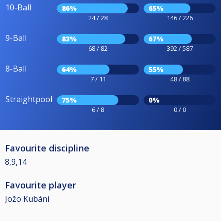
10-Ball
86%
65%
24 / 28
146 / 226
9-Ball
83%
67%
68 / 82
392 / 587
8-Ball
64%
55%
7 / 11
48 / 88
Straightpool
75%
0%
6 / 8
0 / 0
Favourite discipline
8,9,14
Favourite player
Jožo Kubáni