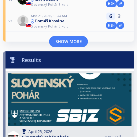
H2H
Slovenský Pohár 3.kolo
6
3
Mar 21, 2026, 11:44 AM
Tomáš Krovina
vs
H2H
Slovenský Pohár 3.kolo
SHOW MORE
Results
April 25, 2026