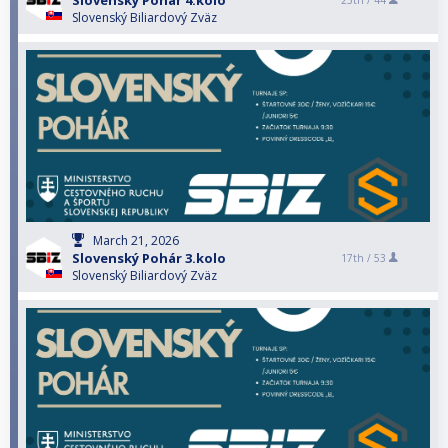
Slovenský Pohár 4.kolo
25th /
44
Slovenský Biliardový Zväz
March 21, 2026
Slovenský Pohár 3.kolo
17th /
53
Slovenský Biliardový Zväz