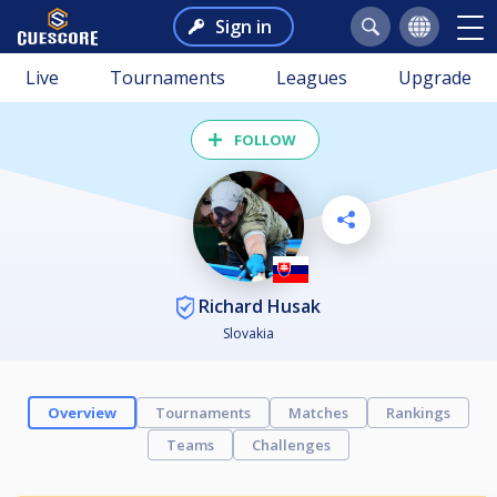
Sign in
Live
Tournaments
Leagues
Upgrade
FOLLOW
Richard Husak
Slovakia
Overview
Tournaments
Matches
Rankings
Teams
Challenges