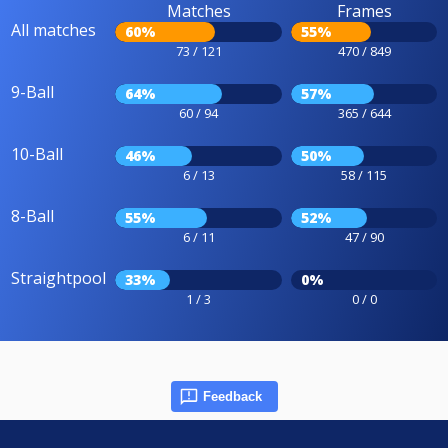
Matches
Frames
All matches
60%
55%
73 / 121
470 / 849
9-Ball
64%
57%
60 / 94
365 / 644
10-Ball
46%
50%
6 / 13
58 / 115
8-Ball
55%
52%
6 / 11
47 / 90
Straightpool
33%
0%
1 / 3
0 / 0
Feedback