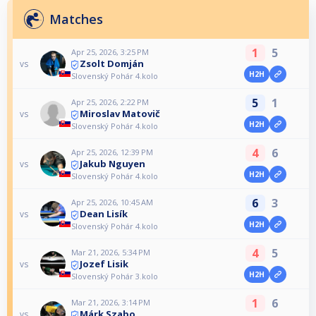
Matches
1
5
Apr 25, 2026, 3:25 PM
Zsolt Domján
vs
H2H
Slovenský Pohár 4.kolo
5
1
Apr 25, 2026, 2:22 PM
Miroslav Matovič
vs
H2H
Slovenský Pohár 4.kolo
4
6
Apr 25, 2026, 12:39 PM
Jakub Nguyen
vs
H2H
Slovenský Pohár 4.kolo
6
3
Apr 25, 2026, 10:45 AM
Dean Lisík
vs
H2H
Slovenský Pohár 4.kolo
4
5
Mar 21, 2026, 5:34 PM
Jozef Lisik
vs
H2H
Slovenský Pohár 3.kolo
1
6
Mar 21, 2026, 3:14 PM
Márk Szabo
vs