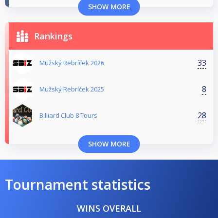
SHOW MORE
Rankings
33
Mužský Rebríček 2026
8
Mužský Rebríček 2025
28
Billiard Club 8 Tours
SHOW MORE
Tournament statistics
WINS OVERALL