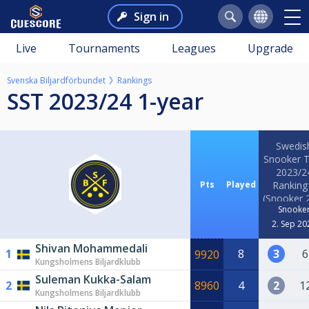
Sign in
Live
Tournaments
Leagues
Upgrade
Svenska Biljardförbundet
Rankings
SST 2023/24 1-year
Swedis
Snooker 
2023/2
Pts
Played
Ranking
(Snooker 
Snooke
2. Sep 20
Shivan Mohammedali
1
8
3
6
9920
Kungsholmens Biljardklubb
Suleman Kukka-Salam
2
8960
4
2
1
Kungsholmens Biljardklubb