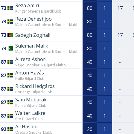
Reza Amiri
73
80
1
17
Kungsholmens Biljardklubb
Reza Deheshjoo
73
80
1
-
Malmö Carambole och Snookerklubb
73
Sadegh Zoghali
80
1
17
Suleman Malik
73
80
1
-
Malmö Carambole och Snookerklubb
Alireza Ashori
87
40
1
-
Växjö Snooker & Biljard Klubb
Anton Havås
87
40
1
-
Kville Biljard Club
Rickard Hedgårds
87
40
1
-
Borlänge Biljardklubb
Sam Mubarak
87
40
1
-
Kumla Biljard Club
Walter Laikre
87
40
1
-
Pro Billiard Club
Ali Hasani
92
20
1
-
Örebro Snookerklubb