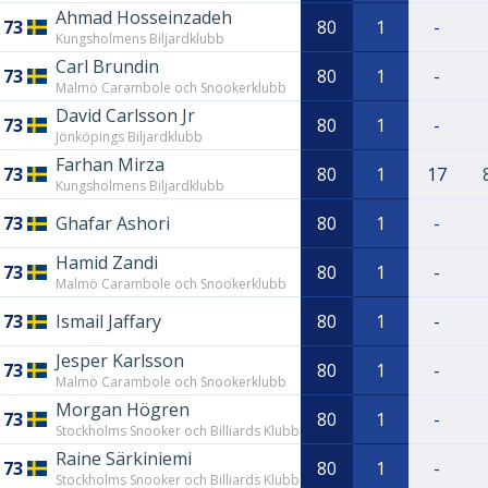
Ahmad Hosseinzadeh
73
80
1
-
Kungsholmens Biljardklubb
Carl Brundin
73
80
1
-
Malmö Carambole och Snookerklubb
David Carlsson Jr
73
80
1
-
Jönköpings Biljardklubb
Farhan Mirza
73
80
1
17
Kungsholmens Biljardklubb
73
Ghafar Ashori
80
1
-
Hamid Zandi
73
80
1
-
Malmö Carambole och Snookerklubb
73
Ismail Jaffary
80
1
-
Jesper Karlsson
73
80
1
-
Malmö Carambole och Snookerklubb
Morgan Högren
73
80
1
-
Stockholms Snooker och Billiards Klubb
Raine Särkiniemi
73
80
1
-
Stockholms Snooker och Billiards Klubb