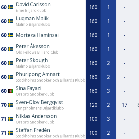
David Carlsson
60
160
1
-
Elme Biljardklubb
Luqman Malik
60
160
1
-
Malmö Biljardklubb
60
Morteza Haminzai
160
1
-
Peter Åkesson
60
160
1
-
Old Fellows Billiard Club
Peter Skough
60
160
2
-
Malmö Biljardklubb
Phuripong Amnart
60
160
2
-
Stockholms Snooker och Billiards Klubb
Sina Fayazi
60
160
3
-
Örebro Snookerklubb
Sven-Olov Bergqvist
70
120
2
17
Kungsholmens Biljardklubb
Niklas Andersson
71
100
3
-
Örebro Snookerklubb
Staffan Fredén
71
100
2
-
Stockholms Snooker och Billiards Klubb