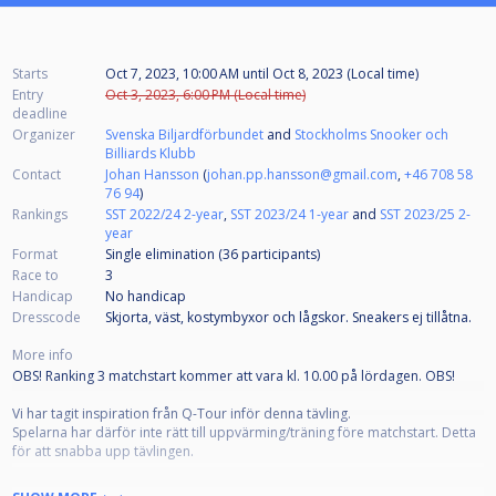
Starts
Oct 7, 2023, 10:00 AM
until
Oct 8, 2023 (Local time)
Entry
Oct 3, 2023, 6:00 PM (Local time)
deadline
Organizer
Svenska Biljardförbundet
and
Stockholms Snooker och
Billiards Klubb
Contact
Johan Hansson
(
johan.pp.hansson@gmail.com
,
+46 708 58
76 94
)
Rankings
SST 2022/24 2-year
,
SST 2023/24 1-year
and
SST 2023/25 2-
year
Format
Single elimination (36
participants
)
Race to
3
Handicap
No handicap
Dresscode
Skjorta, väst, kostymbyxor och lågskor. Sneakers ej tillåtna.
More info
OBS! Ranking 3 matchstart kommer att vara kl. 10.00 på lördagen. OBS!
Vi har tagit inspiration från Q-Tour inför denna tävling.
Spelarna har därför inte rätt till uppvärming/träning före matchstart. Detta
för att snabba upp tävlingen.
Lördag: