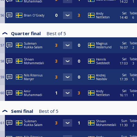
Muhammadi
14:22
1
Sat
Table
Andy
56
Brian O'Grady
Nettleton
14:40
6
Quarter final
Best of
5
Sat
Table
Suleman
Magnus
57
Kukka-Salam
Vesterlund
16:07
2
Sat
Table
Shivan
Henrik
58
Mohammedali
Svedstedt
17:03
3
Sat
Table
Nils Ritenius
Andrej
59
Manjer
Nasibov
17:39
5
Sat
Table
Amir
Andy
60
Muhammadi
Nettleton
16:11
1
Semi final
Best of
5
Sun
Table
Suleman
Shivan
61
Kukka-Salam
Mohammedali
11:30
2
Sun
Table