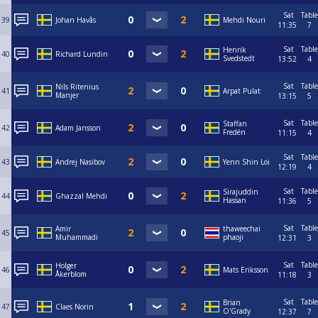
Sat
Table
39
Johan Havås
Mehdi Nouri
11:35
7
Sat
Table
Henrik
40
Richard Lundin
Svedstedt
13:52
4
Sat
Table
Nils Ritenius
41
Arpat Pulat
Manjer
13:15
5
Sat
Table
Staffan
42
Adam Jansson
Fredén
11:15
4
Sat
Table
43
Andrej Nasibov
Yenn Shin Loi
12:19
4
Sat
Table
Sirajuddin
44
Ghazzal Mehdi
Hassan
11:36
5
Sat
Table
Amir
thaweechai
45
Muhammadi
phaoji
12:31
3
Sat
Table
Holger
46
Mats Eriksson
Åkerblom
11:18
3
Sat
Table
Brian
47
Claes Norin
O'Grady
12:37
7