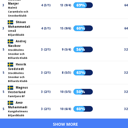
Manjer
69%
3
4 (3/1)
13 (9/4)
64
Malmö
Carambole och
Snookerklubb
Shivan
Mohammedali
60%
3
4 (3/1)
15 (9/6)
64
Umeå
Biljardklubb
Andrej
Nasibov
56%
5
3 (2/1)
9 (5/4)
32
Stockholms
Snooker och
Billiards Klubb
Henrik
Svedstedt
63%
5
3 (2/1)
8 (5/3)
32
Stockholms
Snooker och
Billiards Klubb
Magnus
50%
5
3 (2/1)
10 (5/5)
32
Vesterlund
Familjens BF
Amir
Muhammadi
60%
5
3 (2/1)
10 (6/4)
32
Kungsholmens
Biljardklubb
SHOW MORE