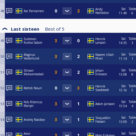
Sat
Table
Andy
48
Kai Parviainen
Nettleton
11:49
6
Last sixteen
Best of
5
Sat
Table
Suleman
Henrik
49
Kukka-Salam
Larsson
14:35
3
Sat
Table
Magnus
Naeem Ullah
50
Vesterlund
Khan
11:14
1
Sat
Table
Shivan
Johan
51
Mohammedali
Eriksson
13:08
8
Sat
Table
Henrik
52
Mehdi Nouri
Svedstedt
15:16
5
Sat
Table
Nils Ritenius
53
Adam Jansson
Manjer
15:54
4
Sat
Table
Sirajuddin
54
Andrej Nasibov
Hassan
13:09
2
Sat
Table
Amir
55
Mats Eriksson