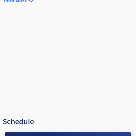
SHOW MORE
Matchstarter 10:00, 12:00, 14:00, 16:00 (och 18:00 vid behov)
Söndag:
12:00, 15:30
Man ska vara på plats innan matchstart oavsett hur det ser ut i de
pågående matcherna. Det är spelernas ansvar att vara på plats i god tid.
Ingen rökning eller paus under match.
Schedule