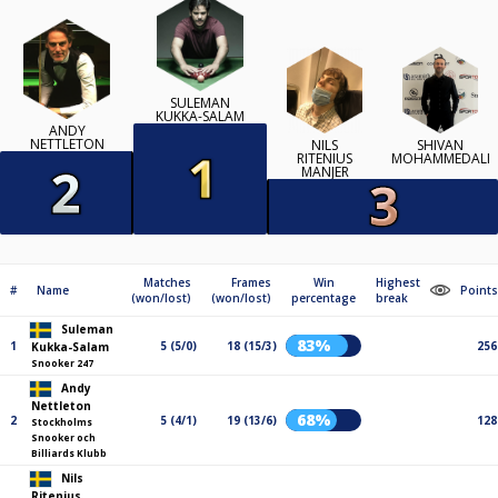
SULEMAN
KUKKA-SALAM
ANDY
NETTLETON
NILS
SHIVAN
RITENIUS
MOHAMMEDALI
MANJER
Matches
Frames
Win
Highest
#
Name
Points
(won/lost)
(won/lost)
percentage
break
Suleman
83%
1
5 (5/0)
18 (15/3)
256
Kukka-Salam
Snooker 247
Andy
Nettleton
68%
2
5 (4/1)
19 (13/6)
128
Stockholms
Snooker och
Billiards Klubb
Nils
Ritenius