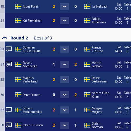
Sat
Table
18
Arpat Pulat
Isa Nekzad
10:00
1
Sat
Table
Niklas
31
Kai Parviainen
Andersson
10:00
6
Round 2
Best of
3
Sat
Table
Suleman
Francis
33
Kukka-Salam
Öhlund
14:01
6
Sat
Table
Robert
Henrik
34
Nordbergh
Larsson
10:00
2
Sat
Table
Magnus
Raine
35
Vesterlund
Särkiniemi
10:00
4
Sat
Table
Naeem Ullah
36
Peter Friman
Khan
10:00
3
Sat
Table
Shivan
Morgan
37
Mohammedali
Högren
10:00
5
Sat
Table
Stefan
38
Johan Eriksson
Norman
10:43
8