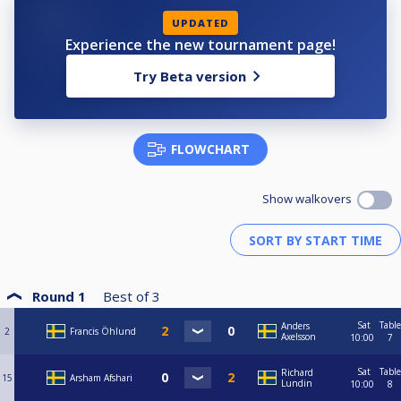
UPDATED
Experience the new tournament page!
Try Beta version
FLOWCHART
Show walkovers
Round 1
Best of
3
Sat
Table
Anders
2
Francis Öhlund
Axelsson
10:00
7
Sat
Table
Richard
15
Arsham Afshari
Lundin
10:00
8