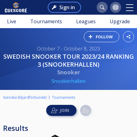
Sign in
Live
Tournaments
Leagues
Upgrade
FOLLOW
October 7 - October 8, 2023
SWEDISH SNOOKER TOUR 2023/24 RANKING
3 (SNOOKERHALLEN)
Snooker
Snookerhallen
Svenska Biljardförbundet
Tournaments
Results