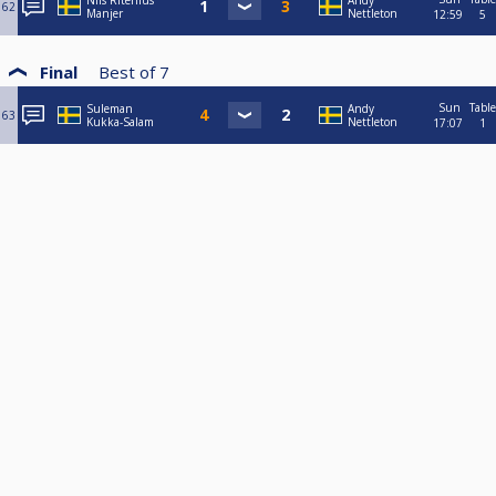
Nils Ritenius
Andy
62
Manjer
Nettleton
12:59
5
Final
Best of
7
Sun
Table
Suleman
Andy
63
Kukka-Salam
Nettleton
17:07
1