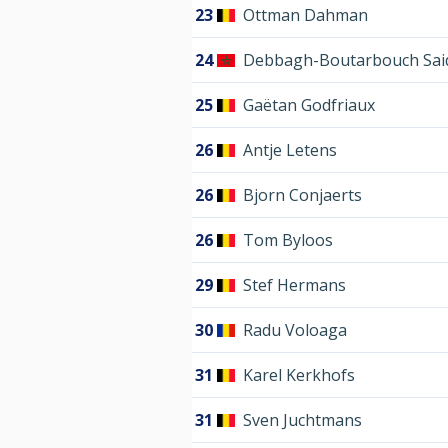
23
Ottman Dahman
24
Debbagh-Boutarbouch Sai
25
Gaëtan Godfriaux
26
Antje Letens
26
Bjorn Conjaerts
26
Tom Byloos
29
Stef Hermans
30
Radu Voloaga
31
Karel Kerkhofs
31
Sven Juchtmans