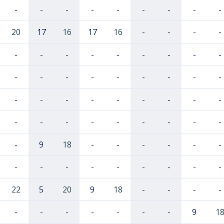
-
-
-
-
-
-
-
-
-
20
17
16
17
16
-
-
-
-
-
-
-
-
-
-
-
-
-
-
-
-
-
-
-
-
-
-
-
-
-
-
-
-
-
-
-
-
-
-
-
-
-
-
-
-
-
9
18
-
-
-
-
-
-
-
-
-
-
-
-
-
-
-
22
5
20
9
18
-
-
-
-
-
-
-
-
-
-
-
9
1