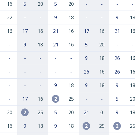
16
5
20
5
20
-
-
-
-
22
-
-
9
18
-
-
9
1
16
17
16
21
16
17
16
21
1
-
9
18
21
16
5
20
-
-
-
-
-
-
-
9
18
26
1
-
-
-
-
-
26
16
26
1
-
-
-
9
18
9
18
9
1
-
17
16
2
25
-
-
5
2
20
2
25
5
20
21
0
9
1
16
9
18
9
18
2
25
2
2