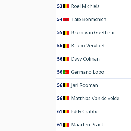
53
Roel Michiels
54
Taib Benmchich
55
Bjorn Van Goethem
56
Bruno Vervloet
56
Davy Colman
56
Germano Lobo
56
Jari Rooman
56
Matthias Van de velde
61
Eddy Crabbe
61
Maarten Praet