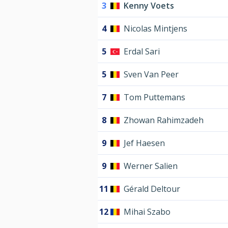
3
Kenny Voets
4
Nicolas Mintjens
5
Erdal Sari
5
Sven Van Peer
7
Tom Puttemans
8
Zhowan Rahimzadeh
9
Jef Haesen
9
Werner Salien
11
Gérald Deltour
12
Mihai Szabo