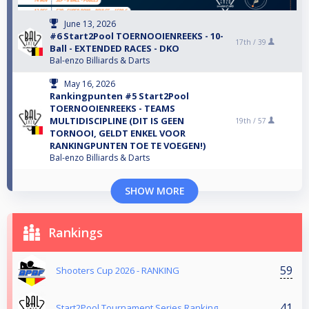
June 13, 2026
#6 Start2Pool TOERNOOIENREEKS - 10-
17th /
39
Ball - EXTENDED RACES - DKO
Bal-enzo Billiards & Darts
May 16, 2026
Rankingpunten #5 Start2Pool
TOERNOOIENREEKS - TEAMS
MULTIDISCIPLINE (DIT IS GEEN
19th /
57
TORNOOI, GELDT ENKEL VOOR
RANKINGPUNTEN TOE TE VOEGEN!)
Bal-enzo Billiards & Darts
SHOW MORE
Rankings
59
Shooters Cup 2026 - RANKING
41
Start2Pool Tournament Series Ranking