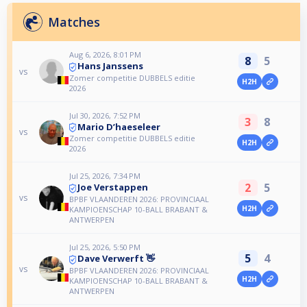
Matches
Aug 6, 2026, 8:01 PM
8
5
Hans Janssens
vs
Zomer competitie DUBBELS editie
H2H
2026
Jul 30, 2026, 7:52 PM
3
8
Mario D’haeseleer
vs
Zomer competitie DUBBELS editie
H2H
2026
Jul 25, 2026, 7:34 PM
2
5
Joe Verstappen
vs
BPBF VLAANDEREN 2026: PROVINCIAAL
H2H
KAMPIOENSCHAP 10-BALL BRABANT &
ANTWERPEN
Jul 25, 2026, 5:50 PM
5
4
Dave Verwerft 👋
vs
BPBF VLAANDEREN 2026: PROVINCIAAL
H2H
KAMPIOENSCHAP 10-BALL BRABANT &
ANTWERPEN