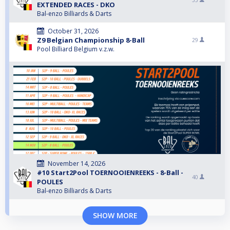
35
EXTENDED RACES - DKO
Bal-enzo Billiards & Darts
October 31, 2026
Z9 Belgian Championship 8-Ball
29
Pool Billiard Belgium v.z.w.
November 14, 2026
#10 Start2Pool TOERNOOIENREEKS - 8-Ball -
40
POULES
Bal-enzo Billiards & Darts
SHOW MORE