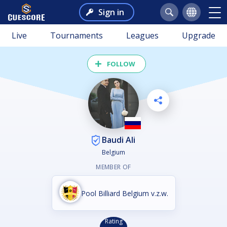
Sign in
Live
Tournaments
Leagues
Upgrade
FOLLOW
Baudi Ali
Belgium
MEMBER OF
Pool Billiard Belgium v.z.w.
Rating