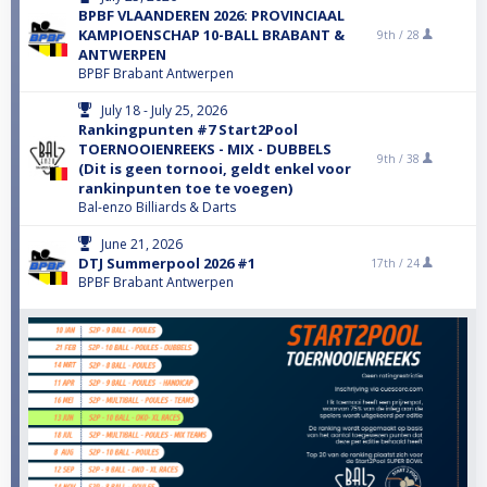
BPBF VLAANDEREN 2026: PROVINCIAAL
KAMPIOENSCHAP 10-BALL BRABANT &
9th /
28
ANTWERPEN
BPBF Brabant Antwerpen
July 18 - July 25, 2026
Rankingpunten #7 Start2Pool
TOERNOOIENREEKS - MIX - DUBBELS
9th /
38
(Dit is geen tornooi, geldt enkel voor
rankinpunten toe te voegen)
Bal-enzo Billiards & Darts
June 21, 2026
DTJ Summerpool 2026 #1
17th /
24
BPBF Brabant Antwerpen