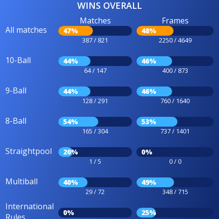
WINS OVERALL
Matches
Frames
All matches
47%
48%
387 / 821
2250 / 4649
10-Ball
44%
46%
64 / 147
400 / 873
9-Ball
44%
46%
128 / 291
760 / 1640
8-Ball
54%
53%
165 / 304
737 / 1401
Straightpool
20%
0%
1 / 5
0 / 0
Multiball
40%
49%
29 / 72
348 / 715
International
0%
25%
Rules