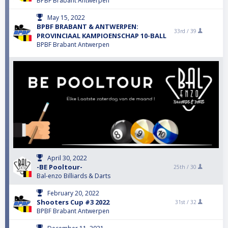
BPBF Brabant Antwerpen
May 15, 2022
BPBF BRABANT & ANTWERPEN:
33rd /
39
PROVINCIAAL KAMPIOENSCHAP 10-BALL
BPBF Brabant Antwerpen
April 30, 2022
-BE Pooltour-
25th /
30
Bal-enzo Billiards & Darts
February 20, 2022
Shooters Cup #3 2022
31st /
32
BPBF Brabant Antwerpen