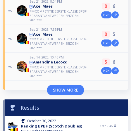
Sep 21, 2023, 8:04 PM
0
6
Axel Maes
vs
***COMPETITIE EERSTE KLASSE BPBF
H2H
BRABANT/ANTWERPEN SEIZOEN
2023***
Sep 21, 2023, 7:35 PM
0
5
Axel Maes
vs
***COMPETITIE EERSTE KLASSE BPBF
H2H
BRABANT/ANTWERPEN SEIZOEN
2023***
Sep 14, 2023, 10:45 PM
5
6
Amandine Lecocq
vs
***COMPETITIE EERSTE KLASSE BPBF
H2H
BRABANT/ANTWERPEN SEIZOEN
2023***
SHOW MORE
Results
October 30, 2022
Ranking BPBF (Scotch Doubles)
17th /
46