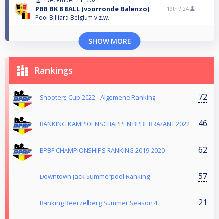
December 11, 2021
PBB BK 8 BALL (voorronde Balenzo)
19th /
24
Pool Billiard Belgium v.z.w.
SHOW MORE
Rankings
72
Shooters Cup 2022 - Algemene Ranking
46
RANKING KAMPIOENSCHAPPEN BPBF BRA/ANT 2022
62
BPBF CHAMPIONSHIPS RANKING 2019-2020
57
Downtown Jack Summerpool Ranking
21
Ranking Beerzelberg Summer Season 4