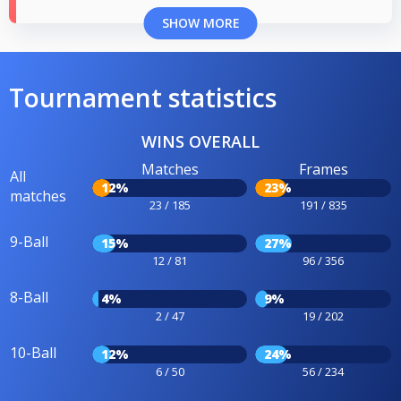
SHOW MORE
Tournament statistics
WINS OVERALL
Matches
Frames
All
12%
23%
matches
23 / 185
191 / 835
9-Ball
15%
27%
12 / 81
96 / 356
8-Ball
4%
9%
2 / 47
19 / 202
10-Ball
12%
24%
6 / 50
56 / 234