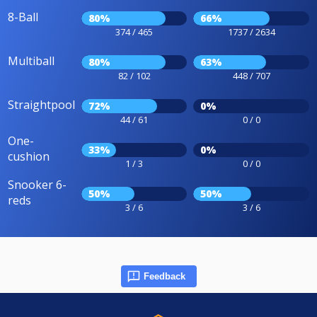
8-Ball
80%
66%
374 / 465
1737 / 2634
Multiball
80%
63%
82 / 102
448 / 707
Straightpool
72%
0%
44 / 61
0 / 0
One-
33%
0%
cushion
1 / 3
0 / 0
Snooker 6-
50%
50%
reds
3 / 6
3 / 6
Feedback