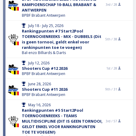
KAMPIOENSCHAP 10-BALL BRABANT &
3rd /
28
ANTWERPEN
BPBF Brabant Antwerpen
July 18 - July 25, 2026
Rankingpunten #7 Start2Pool
TOERNOOIENREEKS - MIX - DUBBELS (Dit
5th /
38
is geen tornooi, geldt enkel voor
rankinpunten toe te voegen)
Bal-enzo Billiards & Darts
July 12, 2026
Shooters Cup #12 2026
1st /
28
BPBF Brabant Antwerpen
June 28, 2026
Shooters Cup #11 2026
9th /
31
BPBF Brabant Antwerpen
May 16, 2026
Rankingpunten #5 Start2Pool
TOERNOOIENREEKS - TEAMS
MULTIDISCIPLINE (DIT IS GEEN TORNOOI,
3rd /
57
GELDT ENKEL VOOR RANKINGPUNTEN
TOE TE VOEGEN!)