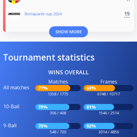
19
Bonaparte cup 2024
SHOW MORE
Tournament statistics
WINS OVERALL
Matches
Frames
All matches
77%
63%
1358 / 1775
6748 / 10717
10-Ball
75%
61%
306 / 408
1546 / 2514
9-Ball
75%
62%
548 / 730
3014 / 4856