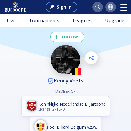
Sign in
Live
Tournaments
Leagues
Upgrade
FOLLOW
Kenny Voets
MEMBER OF
Koninklijke Nederlandse Biljartbond
License: 271870
Pool Billiard Belgium v.z.w.