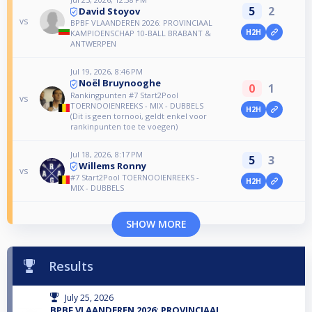
5
2
David Stoyov
vs
BPBF VLAANDEREN 2026: PROVINCIAAL
H2H
KAMPIOENSCHAP 10-BALL BRABANT &
ANTWERPEN
Jul 19, 2026, 8:46 PM
Noël Bruynooghe
0
1
Rankingpunten #7 Start2Pool
vs
TOERNOOIENREEKS - MIX - DUBBELS
H2H
(Dit is geen tornooi, geldt enkel voor
rankinpunten toe te voegen)
Jul 18, 2026, 8:17 PM
5
3
Willems Ronny
vs
#7 Start2Pool TOERNOOIENREEKS -
H2H
MIX - DUBBELS
SHOW MORE
Results
July 25, 2026
BPBF VLAANDEREN 2026: PROVINCIAAL