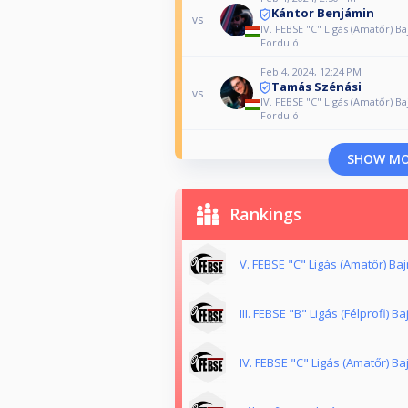
Kántor Benjámin
vs
IV. FEBSE "C" Ligás (Amatőr) Ba
Forduló
Feb 4, 2024, 12:24 PM
Tamás Szénási
vs
IV. FEBSE "C" Ligás (Amatőr) Ba
Forduló
SHOW M
Rankings
V. FEBSE "C" Ligás (Amatőr) Ba
III. FEBSE "B" Ligás (Félprofi) 
IV. FEBSE "C" Ligás (Amatőr) B