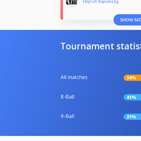
Félprofi Bajnokság
SHOW M
Tournament statis
All matches
34%
8-Ball
41%
9-Ball
21%