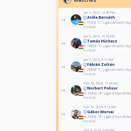
Jan 5, 2025, 12:49 PM
Atilla Bernáth
vs
V. FEBSE "C" Ligás (Amatőr) Ba
Forduló
Jan 5, 2025, 10:16 AM
Tamás Hürkecz
vs
V. FEBSE "C" Ligás (Amatőr) Ba
Forduló
Jan 5, 2025, 9:11 AM
Fábián Zoltán
vs
V. FEBSE "C" Ligás (Amatőr) Ba
Forduló
Feb 18, 2024, 11:43 AM
Norbert Polisor
vs
III. FEBSE "B" Ligás (Félprofi) B
Forduló
Feb 18, 2024, 9:13 AM
Gábor Morvai
vs
III. FEBSE "B" Ligás (Félprofi) B
Forduló
Feb 4, 2024, 2:50 PM