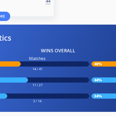
44
ORE
tics
WINS OVERALL
Matches
40%
14 / 41
44%
11 / 27
34%
3 / 14