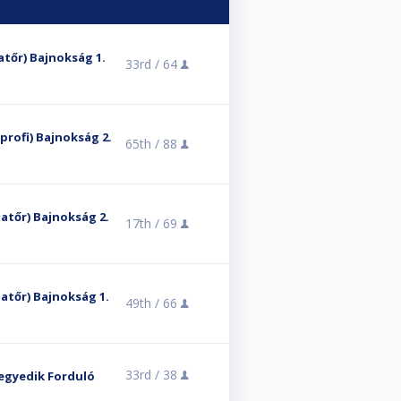
atőr) Bajnokság 1.
33rd /
64
élprofi) Bajnokság 2.
65th /
88
matőr) Bajnokság 2.
17th /
69
matőr) Bajnokság 1.
49th /
66
33rd /
38
Negyedik Forduló