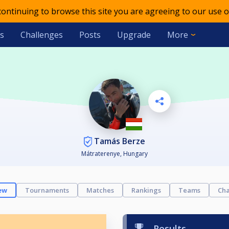
 continuing to browse this site you are agreeing to our use o
s
Challenges
Posts
Upgrade
More
Tamás Berze
Mátraterenye, Hungary
ew
Tournaments
Matches
Rankings
Teams
Cha
Results