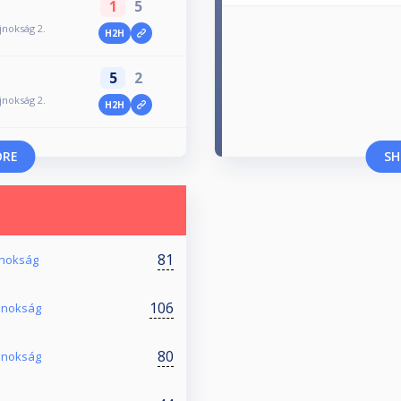
1
5
jnokság 2.
H2H
5
2
jnokság 2.
H2H
ORE
SH
81
jnokság
106
Bajnokság
80
ajnokság