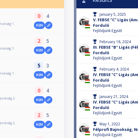
January 5, 2025
0
4
V. FEBSE "C" Ligás (Am
jnokság 1.
Forduló
H2H
Fejlődjünk Együtt
2
5
February 18, 2024
III. FEBSE "B" Ligás (F
jnokság 1.
H2H
Forduló
Fejlődjünk Együtt
5
3
February 4, 2024
jnokság 1.
IV. FEBSE "C" Ligás (A
H2H
Forduló
Fejlődjünk Együtt
0
4
January 21, 2024
ajnokság 2.
H2H
IV. FEBSE "C" Ligás (A
Forduló
Fejlődjünk Együtt
2
5
ajnokság 2.
May 1, 2022
H2H
Félprofi Bajnokság, 
Fejlődjünk Együtt