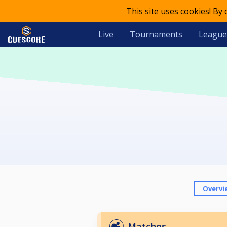
This site uses cookies! By
Live
Tournaments
League
Overvi
Matches