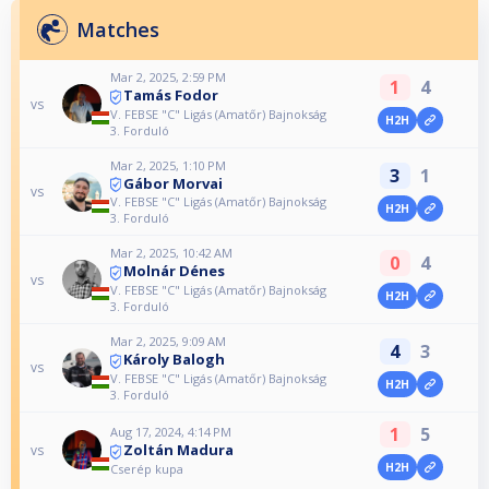
Matches
Mar 2, 2025, 2:59 PM
1
4
Tamás Fodor
vs
V. FEBSE "C" Ligás (Amatőr) Bajnokság
H2H
3. Forduló
Mar 2, 2025, 1:10 PM
3
1
Gábor Morvai
vs
V. FEBSE "C" Ligás (Amatőr) Bajnokság
H2H
3. Forduló
Mar 2, 2025, 10:42 AM
0
4
Molnár Dénes
vs
V. FEBSE "C" Ligás (Amatőr) Bajnokság
H2H
3. Forduló
Mar 2, 2025, 9:09 AM
4
3
Károly Balogh
vs
V. FEBSE "C" Ligás (Amatőr) Bajnokság
H2H
3. Forduló
1
5
Aug 17, 2024, 4:14 PM
Zoltán Madura
vs
H2H
Cserép kupa