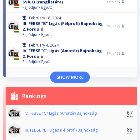
SVÁJCI (ranglistára)
17th /
67
Fejlődjünk Együtt
February 18, 2024
III. FEBSE "B" Ligás (Félprofi) Bajnokság
49th /
88
2. Forduló
Fejlődjünk Együtt
February 4, 2024
IV. FEBSE "C" Ligás (Amatőr) Bajnokság
17th /
69
2. Forduló
Fejlődjünk Együtt
SHOW MORE
Rankings
67
V. FEBSE "C" Ligás (Amatőr) Bajnokság
83
III. FEBSE "B" Ligás (Félprofi) Bajnokság