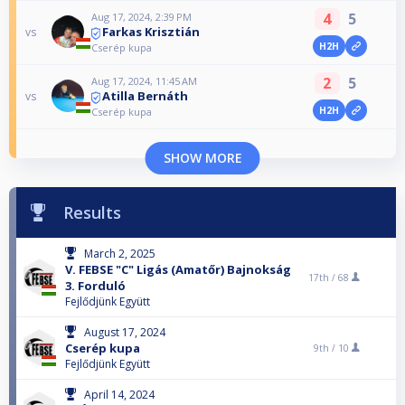
4
5
Aug 17, 2024, 2:39 PM
Farkas Krisztián
vs
H2H
Cserép kupa
2
5
Aug 17, 2024, 11:45 AM
Atilla Bernáth
vs
H2H
Cserép kupa
SHOW MORE
Results
March 2, 2025
V. FEBSE "C" Ligás (Amatőr) Bajnokság
17th /
68
3. Forduló
Fejlődjünk Együtt
August 17, 2024
Cserép kupa
9th /
10
Fejlődjünk Együtt
April 14, 2024