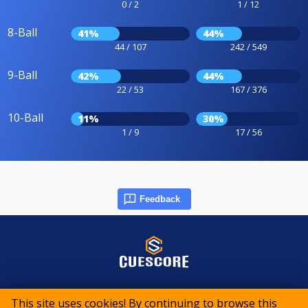
0 / 2
1 / 12
8-Ball
41%
44%
44 / 107
242 / 549
9-Ball
42%
44%
22 / 53
167 / 376
10-Ball
11%
30%
1 / 9
17 / 56
Feedback
© 2015-2026 CueScore International
This site uses cookies! By continuing to browse this