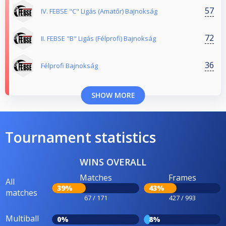
57
IV. FEBSE "C" Ligás (Amatőr) Bajnokság
72
II. FEBSE "B" Ligás (Félprofi) Bajnokság
36
Félprofi Bajnokság
SHOW MORE
Tournament statistics
WINS OVERALL
Matches
Frames
All
39%
43%
matches
67 / 171
427 / 993
Multiball
0%
8%