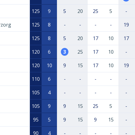
125
9
5
20
25
5
-
rzorg
125
8
-
-
-
-
19
125
8
5
20
17
10
17
120
6
3
25
17
10
-
120
10
9
15
17
10
19
110
6
-
-
-
-
-
105
4
-
-
-
-
-
105
9
9
15
25
5
-
95
5
9
15
9
15
-
90
4
-
-
-
-
-