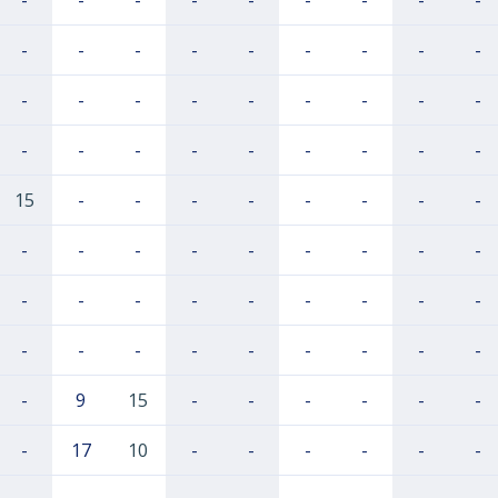
-
-
-
-
-
-
-
-
-
-
-
-
-
-
-
-
-
-
-
-
-
-
-
-
-
-
-
-
-
-
-
-
-
-
-
-
15
-
-
-
-
-
-
-
-
-
-
-
-
-
-
-
-
-
-
-
-
-
-
-
-
-
-
-
-
-
-
-
-
-
-
-
-
9
15
-
-
-
-
-
-
-
17
10
-
-
-
-
-
-