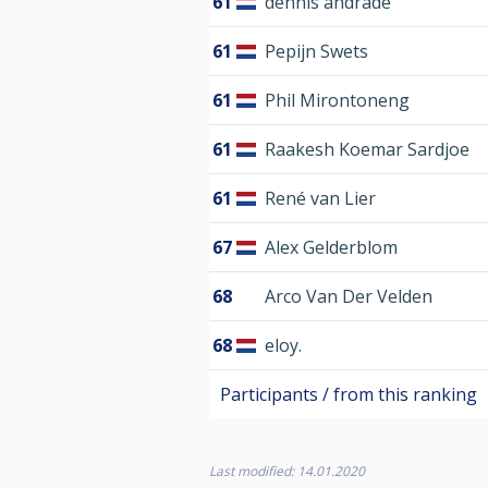
61
dennis andrade
61
Pepijn Swets
61
Phil Mirontoneng
61
Raakesh Koemar Sardjoe
61
René van Lier
67
Alex Gelderblom
68
Arco Van Der Velden
68
eloy.
Participants / from this ranking
Last modified: 14.01.2020