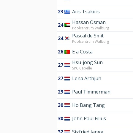
23
Aris Tsakiris
Hassan Osman
24
Poolcentrum Walburg
Pascal de Smit
24
Poolcentrum Walburg
26
E a Costa
Hsu-jong Sun
27
SPC Capelle
27
Lena Arthjuh
29
Paul Timmerman
30
Ho Bang Tang
30
John Paul Filius
32
Sigfried Janga