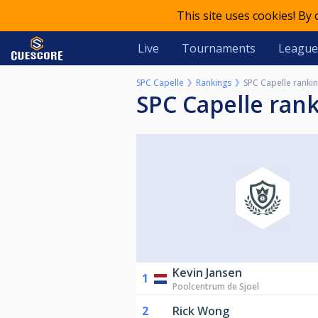
This site uses cookies! By
Live
Tournaments
League
SPC Capelle
Rankings
SPC Capelle ranki
SPC Capelle ran
Kevin Jansen
1
Poolcentrum de Sjoel
2
Rick Wong