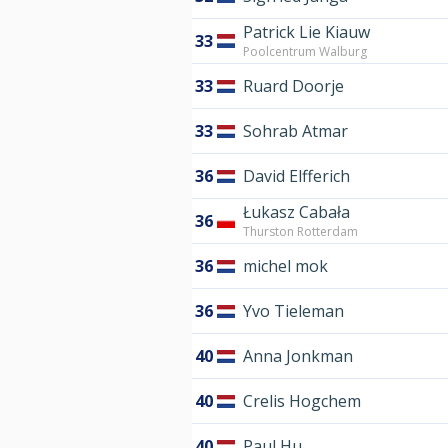
Patrick Lie Kiauw
33
Poolcentrum Walburg
33
Ruard Doorje
33
Sohrab Atmar
36
David Elfferich
Łukasz Cabała
36
Thurston Rotterdam
36
michel mok
36
Yvo Tieleman
40
Anna Jonkman
40
Crelis Hogchem
40
Paul Hu