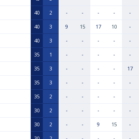
40
2
-
-
-
-
-
40
3
9
15
17
10
-
40
3
-
-
-
-
-
35
1
-
-
-
-
-
35
3
-
-
-
-
17
35
3
-
-
-
-
-
35
2
-
-
-
-
-
30
2
-
-
-
-
-
30
2
-
-
9
15
-
30
2
-
-
-
-
-