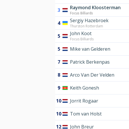
Raymond Kloosterman
3
Focus Billiards
Sergiy Hazebroek
4
Thurston Rotterdam
John Koot
5
Focus Billiards
5
Mike van Gelderen
7
Patrick Berkenpas
8
Arco Van Der Velden
9
Keith Gonesh
10
Jorrit Rogaar
10
Tom van Holst
12
John Breur