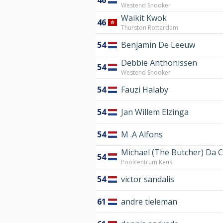
46
Westend Snooker
Waikit Kwok
46
Thurston Rotterdam
54
Benjamin De Leeuw
Debbie Anthonissen
54
Westend Snooker
54
Fauzi Halaby
54
Jan Willem Elzinga
54
M .A Alfons
Michael (The Butcher) Da 
54
Poolcentrum Keus
54
victor sandalis
61
andre tieleman