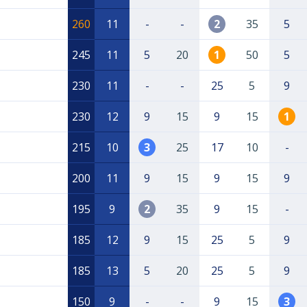
260
11
-
-
2
35
5
245
11
5
20
1
50
5
230
11
-
-
25
5
9
230
12
9
15
9
15
1
215
10
3
25
17
10
-
200
11
9
15
9
15
9
195
9
2
35
9
15
-
185
12
9
15
25
5
9
185
13
5
20
25
5
9
150
9
-
-
9
15
3