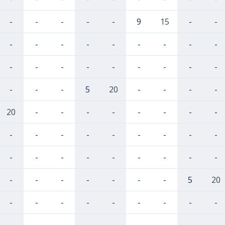
-
-
-
-
-
9
15
-
-
-
-
-
-
-
-
-
-
-
-
-
-
-
-
-
-
-
-
-
-
-
5
20
-
-
-
-
20
-
-
-
-
-
-
-
-
-
-
-
-
-
-
-
-
-
-
-
-
-
-
-
-
-
-
-
-
-
-
-
-
-
5
20
-
-
-
-
-
-
-
-
-