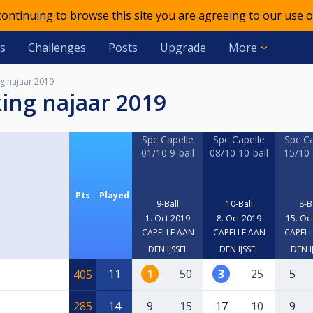
 continuing to browse this site you are agreeing to our use o
s
Challenges
Posts
Upgrade
More
ng najaar 2019
king najaar 2019
Spc Capelle
Spc Capelle
Spc Ca
01/10 9-ball
08/10 10-ball
15/10 
Pts
Played
9-Ball
10-Ball
8-B
1. Oct 2019
8. Oct 2019
15. Oc
CAPELLE AAN
CAPELLE AAN
CAPELL
DEN IJSSEL
DEN IJSSEL
DEN I
11
1
50
3
25
5
405
285
14
9
15
17
10
9