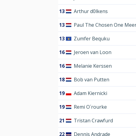
13
Arthur d0lkens
13
Paul The Chosen One Mee
13
Zumfer Bequku
16
Jeroen van Loon
16
Melanie Kerssen
18
Bob van Putten
19
Adam Kiernicki
19
Remi O´rourke
21
Tristan Crawfurd
22
Dennis Andrade