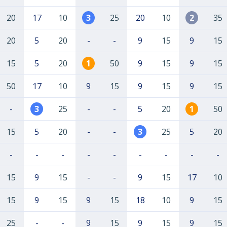
20
17
10
3
25
20
10
2
35
20
5
20
-
-
9
15
9
15
15
5
20
1
50
9
15
9
15
50
17
10
9
15
9
15
9
15
-
3
25
-
-
5
20
1
50
15
5
20
-
-
3
25
5
20
-
-
-
-
-
-
-
-
-
15
9
15
-
-
9
15
17
10
15
9
15
9
15
18
10
9
15
25
-
-
9
15
9
15
9
15