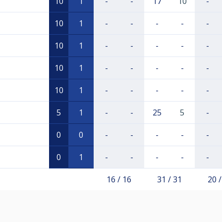
10
1
-
-
17
10
-
10
1
-
-
-
-
-
10
1
-
-
-
-
-
10
1
-
-
-
-
-
10
1
-
-
-
-
-
5
1
-
-
25
5
-
0
0
-
-
-
-
-
0
1
-
-
-
-
-
16 / 16
31 / 31
20 /