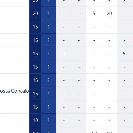
20
1
-
-
-
-
-
20
1
-
-
5
20
-
15
1
-
-
-
-
-
15
1
-
-
-
-
-
15
1
-
-
-
-
9
15
1
-
-
-
-
-
15
1
-
-
-
-
-
Costa Goncalo
15
1
-
-
-
-
-
15
1
-
-
-
-
-
10
1
-
-
-
-
-