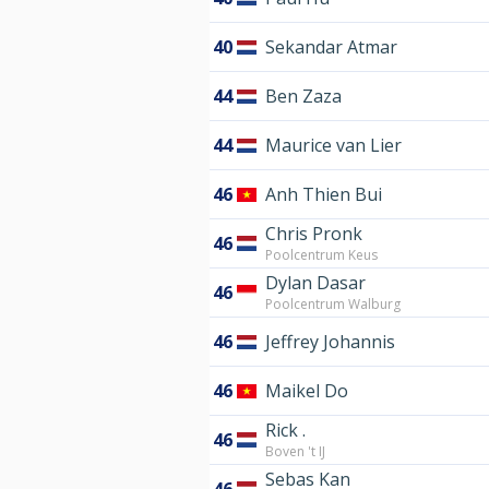
40
Sekandar Atmar
44
Ben Zaza
44
Maurice van Lier
46
Anh Thien Bui
Chris Pronk
46
Poolcentrum Keus
Dylan Dasar
46
Poolcentrum Walburg
46
Jeffrey Johannis
46
Maikel Do
Rick .
46
Boven 't IJ
Sebas Kan