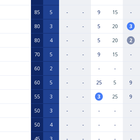
85
5
-
-
9
15
-
80
3
-
-
5
20
3
80
4
-
-
5
20
2
70
5
-
-
9
15
-
60
2
-
-
-
-
-
60
5
-
-
25
5
9
55
3
-
-
3
25
9
50
3
-
-
-
-
-
50
4
-
-
-
-
-
45
3
-
-
-
-
-