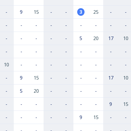
-
9
15
-
-
3
25
-
-
-
-
-
-
-
-
-
-
-
-
-
-
-
-
5
20
17
10
-
-
-
-
-
-
-
-
-
10
-
-
-
-
-
-
-
-
-
9
15
-
-
-
-
17
10
-
5
20
-
-
-
-
-
-
-
-
-
-
-
-
-
9
15
-
-
-
-
-
9
15
-
-
-
-
-
-
-
-
-
-
-