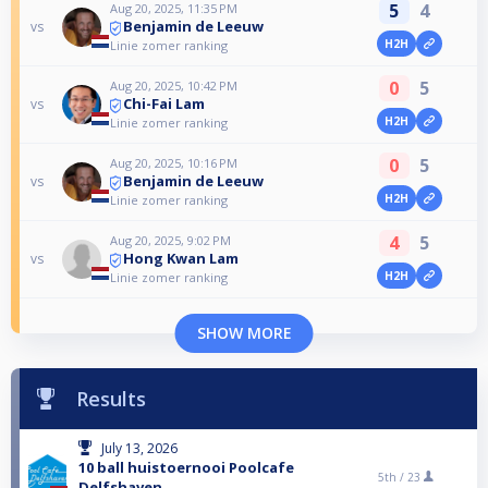
5
4
Aug 20, 2025, 11:35 PM
Benjamin de Leeuw
vs
H2H
Linie zomer ranking
0
5
Aug 20, 2025, 10:42 PM
Chi-Fai Lam
vs
H2H
Linie zomer ranking
0
5
Aug 20, 2025, 10:16 PM
Benjamin de Leeuw
vs
H2H
Linie zomer ranking
4
5
Aug 20, 2025, 9:02 PM
Hong Kwan Lam
vs
H2H
Linie zomer ranking
SHOW MORE
Results
July 13, 2026
10 ball huistoernooi Poolcafe
5th /
23
Delfshaven