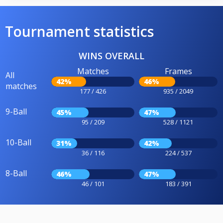
Tournament statistics
WINS OVERALL
Matches
Frames
All
42%
46%
matches
177 / 426
935 / 2049
9-Ball
45%
47%
95 / 209
528 / 1121
10-Ball
31%
42%
36 / 116
224 / 537
8-Ball
46%
47%
46 / 101
183 / 391