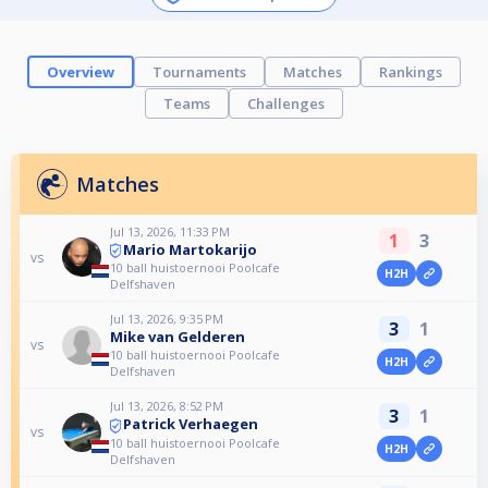
Overview
Tournaments
Matches
Rankings
Teams
Challenges
Matches
Jul 13, 2026, 11:33 PM
1
3
Mario Martokarijo
vs
10 ball huistoernooi Poolcafe
H2H
Delfshaven
Jul 13, 2026, 9:35 PM
3
1
Mike van Gelderen
vs
10 ball huistoernooi Poolcafe
H2H
Delfshaven
Jul 13, 2026, 8:52 PM
3
1
Patrick Verhaegen
vs
10 ball huistoernooi Poolcafe
H2H
Delfshaven