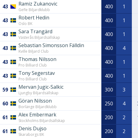
Ramiz Zukanovic
43
400
1
Gefle Biljardklubb
Robert Hedin
43
400
1
Oslo BK
Sara Trangärd
43
400
1
Västerås Biljardsällskap
Sebastian Simonsson Fälldin
43
400
4
Kville Biljard Club
Thomas Nilsson
43
400
1
Pro Billiard Club
Tony Segerstav
43
400
1
Pro Billiard Club
Mervan Jugic-Salkic
59
300
3
Ljungby Biljardsällskap
Göran Nilsson
60
250
4
Borlänge Biljardklubb
Alex Embermark
61
200
2
Stockholms Biljardsällskap
Denis Dujso
61
200
2
Skaraborgs BK