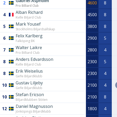
Gabriel Aspholm
2
4600
8
Pro Billiard Club
Alban Richard
4
4500
8
Kville Biljard Club
Mark Yousef
5
3800
8
Stockholms Biljardsällskap
Felix Karlberg
6
2900
5
Falköping BK
Walter Laikre
7
2800
4
Pro Billiard Club
Anders Edvardsson
8
2300
5
Kville Biljard Club
Erik Weiselius
8
2300
4
Gefle Biljardklubb
Gustav Liljeby
10
2100
4
Gefle Biljardklubb
Stefan Ericson
10
2100
8
Biljardklubben Stöten
Daniel Magnusson
12
1800
4
Jönköpings Biljardklubb