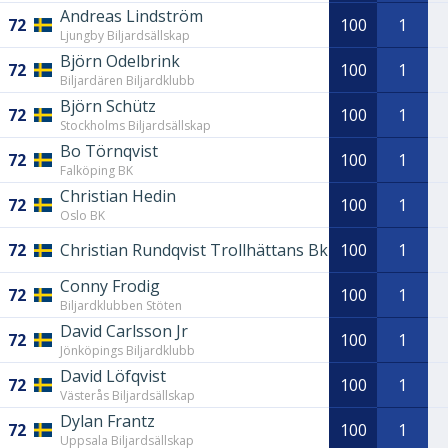
Andreas Lindström
72
100
1
Ljungby Biljardsällskap
Björn Odelbrink
72
100
1
Biljardären Biljardklubb
Björn Schütz
72
100
1
Stockholms Biljardsällskap
Bo Törnqvist
72
100
1
Falköping BK
Christian Hedin
72
100
1
Oslo BK
72
Christian Rundqvist Trollhättans Bk
100
1
Conny Frodig
72
100
1
Biljardklubben Stöten
David Carlsson Jr
72
100
1
Jönköpings Biljardklubb
David Löfqvist
72
100
1
Västerås Biljardsällskap
Dylan Frantz
72
100
1
Uppsala Biljardsällskap