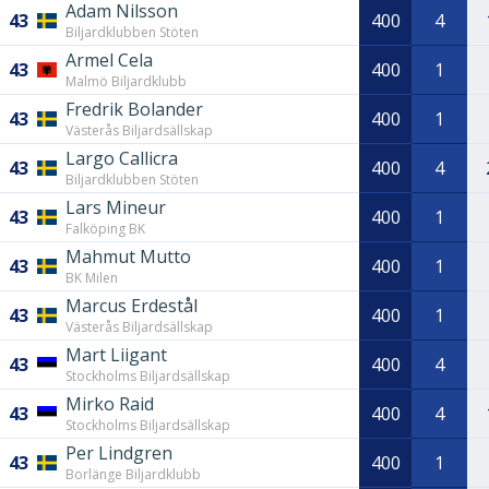
Adam Nilsson
43
400
4
Biljardklubben Stöten
Armel Cela
43
400
1
Malmö Biljardklubb
Fredrik Bolander
43
400
1
Västerås Biljardsällskap
Largo Callicra
43
400
4
Biljardklubben Stöten
Lars Mineur
43
400
1
Falköping BK
Mahmut Mutto
43
400
1
BK Milen
Marcus Erdestål
43
400
1
Västerås Biljardsällskap
Mart Liigant
43
400
4
Stockholms Biljardsällskap
Mirko Raid
43
400
4
Stockholms Biljardsällskap
Per Lindgren
43
400
1
Borlänge Biljardklubb