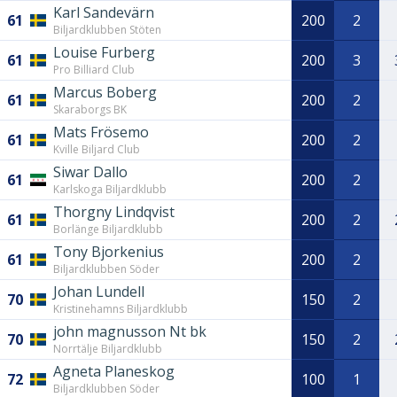
Karl Sandevärn
61
200
2
Biljardklubben Stöten
Louise Furberg
61
200
3
Pro Billiard Club
Marcus Boberg
61
200
2
Skaraborgs BK
Mats Frösemo
61
200
2
Kville Biljard Club
Siwar Dallo
61
200
2
Karlskoga Biljardklubb
Thorgny Lindqvist
61
200
2
Borlänge Biljardklubb
Tony Bjorkenius
61
200
2
Biljardklubben Söder
Johan Lundell
70
150
2
Kristinehamns Biljardklubb
john magnusson Nt bk
70
150
2
Norrtälje Biljardklubb
Agneta Planeskog
72
100
1
Biljardklubben Söder