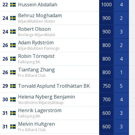
22
Hussein Abdallah
1000
4
Behruz Moghadam
24
900
2
Biljardklubben Stöten
Robert Olsson
24
900
3
Borlänge Biljardklubb
Adam Rydström
26
800
2
Biljardklubben Flamingo
Robin Törnqvist
26
800
4
Falköping BK
Tianfang Zhang
26
800
1
Pro Billiard Club
29
Torvald Asplund Trollhättan BK
750
5
Helena Nyberg Benjamin
30
700
4
Stockholms Biljardsällskap
Henrik Lagerström
31
600
3
Falköping BK
Melvin Hultgren
31
600
3
Pro Billiard Club