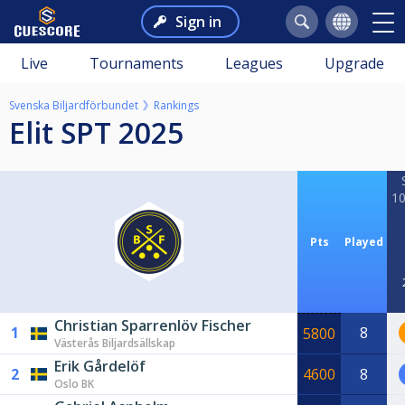
Sign in
Live
Tournaments
Leagues
Upgrade
Svenska Biljardförbundet
Rankings
Elit SPT 2025
10
Pts
Played
Christian Sparrenlöv Fischer
1
8
5800
Västerås Biljardsällskap
Erik Gårdelöf
2
4600
8
Oslo BK