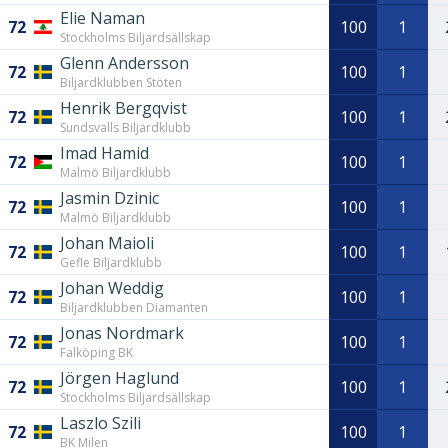
Elie Naman
72
100
1
Stockholms Biljardsällskap
Glenn Andersson
72
100
1
Biljardklubben Stöten
Henrik Bergqvist
72
100
1
Sundsvalls Biljardklubb
Imad Hamid
72
100
1
Malmö Biljardklubb
Jasmin Dzinic
72
100
1
Malmö Biljardklubb
Johan Maioli
72
100
1
Gefle Biljardklubb
Johan Weddig
72
100
1
Biljardklubben Diamanten
Jonas Nordmark
72
100
1
Falköping BK
Jörgen Haglund
72
100
1
Stockholms Biljardsällskap
Laszlo Szili
72
100
1
BK Milen