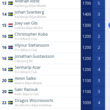
Andrian Ristic
13
1700
5
Karlskoga Biljardklubb
Johan Svanberg
14
1400
3
Karlskoga Biljardklubb
Joey van Gils
15
1300
5
Ludvika Biljardklubb
Christopher Koba
16
1200
2
Pro Billiard Club
Hlynur Stefansson
16
1200
2
Pro Billiard Club
Jonathan Gustavsson
16
1200
3
Falköping BK
Senharip Azar
16
1200
4
Pro Billiard Club
Almin Salkic
20
1100
3
Malmö Biljardklubb
Sakr Razouk
20
1100
3
Kville Biljard Club
Dragos Wiszniovschi
22
1000
4
Stockholms Biljardsällskap