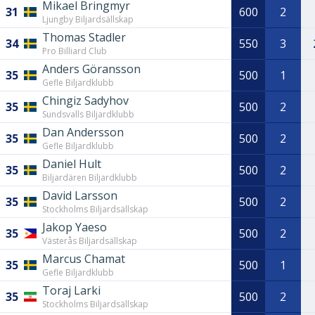
Mikael Bringmyr
31
600
2
Ljungby Biljardsällskap
Thomas Stadler
34
550
3
Pro Billiard Club
Anders Göransson
35
500
1
Gefle Biljardklubb
Chingiz Sadyhov
35
500
2
Sundsvalls Biljardklubb
Dan Andersson
35
500
2
Gefle Biljardklubb
Daniel Hult
35
500
2
Biljardären Biljardklubb
David Larsson
35
500
2
Stockholms Biljardsällskap
Jakop Yaeso
35
500
2
Västerås Biljardsällskap
Marcus Chamat
35
500
1
Gefle Biljardklubb
Toraj Larki
35
500
2
Stockholms Biljardsällskap