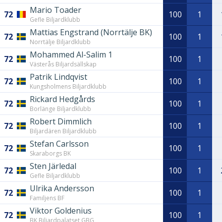
Mario Toader
72
100
1
Gefle Biljardklubb
Mattias Engstrand (Norrtälje BK)
72
100
1
Norrtälje Biljardklubb
Mohammed Al-Salim 1
72
100
1
Västerås Biljardsällskap
Patrik Lindqvist
72
100
1
Kungsholmens Biljardklubb
Rickard Hedgårds
72
100
1
Borlänge Biljardklubb
Robert Dimmlich
72
100
1
Biljardären Biljardklubb
Stefan Carlsson
72
100
1
Skaraborgs BK
Sten Järledal
72
100
1
Gefle Biljardklubb
Ulrika Andersson
72
100
1
Familjens BF
Viktor Goldenius
72
100
1
BK Biljardpalatset GBG