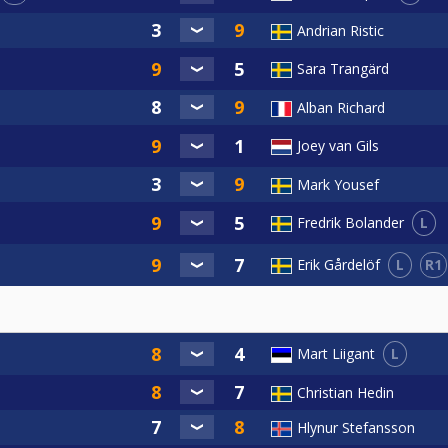
Andrian Ristic
Sara Trangärd
Alban Richard
Joey van Gils
Mark Yousef
L
Fredrik Bolander
L
R1
Erik Gårdelöf
L
Mart Liigant
Christian Hedin
Hlynur Stefansson