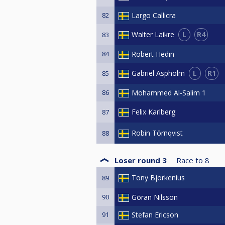
82
Largo Callicra
L
R4
Walter Laikre
83
84
Robert Hedin
L
R1
Gabriel Aspholm
85
86
Mohammed Al-Salim 1
Felix Karlberg
87
Robin Törnqvist
88
Loser round 3
Race to
8
Tony Bjorkenius
89
90
Göran Nilsson
91
Stefan Ericson