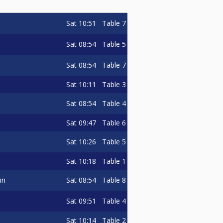
Sat
10:51
Table 7
ävlingen lagts upp, annars innan
Sat
08:54
Table 5
startavgift.
Sat
08:54
Table 7
bestämmelserna på
Sat
10:11
Table 3
Sat
08:54
Table 4
Sat
09:47
Table 6
Sat
10:26
Table 5
Sat
10:18
Table 1
Sat
08:54
Table 8
in
Sat
09:51
Table 4
Sat
10:14
Table 2