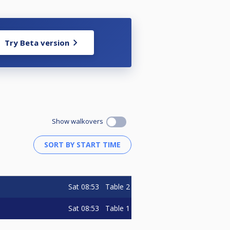
örjade gälla 1 januari 2025.
Try Beta version
a styrelsen i din förening som kan
et med dom grengemensamma
Show walkovers
 ställa upp i enligt nedan:
Sat
08:53
Table 2
Sat
08:53
Table 1