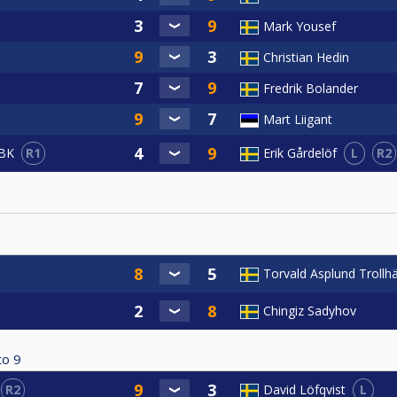
Mark Yousef
Christian Hedin
Fredrik Bolander
Mart Liigant
R1
L
R2
 BK
Erik Gårdelöf
Torvald Asplund Trollh
Chingiz Sadyhov
to
9
R2
L
David Löfqvist