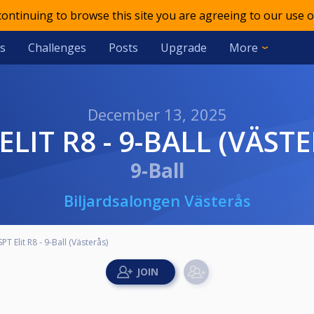
 continuing to browse this site you are agreeing to our use o
s
Challenges
Posts
Upgrade
More
December 13, 2025
 ELIT R8 - 9-BALL (VÄST
9-Ball
Biljardsalongen Västerås
SPT Elit R8 - 9-Ball (Västerås)