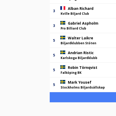
Alban Richard
3
Kville Biljard Club
Gabriel Aspholm
3
Pro Billiard Club
Walter Laikre
5
Biljardklubben Stöten
Andrian Ristic
5
Karlskoga Biljardklubb
Robin Törnqvist
5
Falköping BK
Mark Yousef
5
Stockholms Biljardsällskap