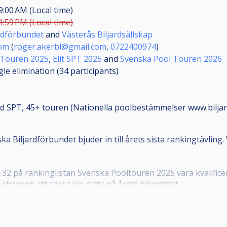
9:00 AM (Local time)
1:59 PM (Local time)
rdförbundet
and
Västerås Biljardsällskap
lom
(
roger.akerbl@gmail.com
,
0722400974
)
 Touren 2025
,
Elit SPT 2025
and
Svenska Pool Touren 2026
gle elimination (34
participants
)
od SPT, 45+ touren (Nationella poolbestämmelser www.bilja
a Biljardförbundet bjuder in till årets sista rankingtävling. 
2 på rankinglistan Svenska Pooltouren 2025 vara kvalificera
chansen att säkra sin plats på årets biljardfest.
streringen för herrarnas tre SM-discipliner att starta, på