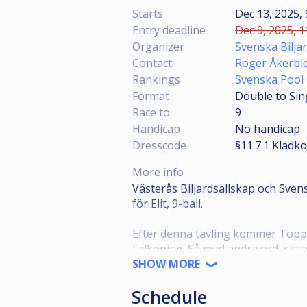
Starts
Dec 13, 2025, 
Entry deadline
Dec 9, 2025, 1
Organizer
Svenska Bilja
Contact
Roger Åkerb
Rankings
Svenska Pool
Format
Double to Sin
Race to
9
Handicap
No handicap
Dresscode
§11.7.1 Klädk
More info
Västerås Biljardsällskap och Svensk
för Elit, 9-ball.
Efter denna tävling kommer Topp 3
Falköping. Så med andra ord, sista 
SHOW MORE
Den 15 december kl 12 kommer regi
Schedule