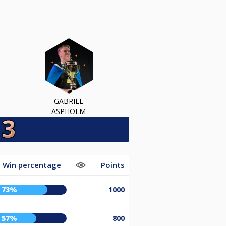
GABRIEL
ASPHOLM
Win percentage
Points
73%
1000
57%
800