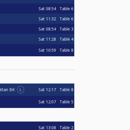
Sat
08:54
Table 6
Sat
11:32
Table 6
Sat
08:54
Table 3
Sat
11:28
Table 4
Sat
10:59
Table 8
L
Sat
12:17
Table 8
ättan BK
Sat
12:07
Table 5
Sat
13:08
Table 2