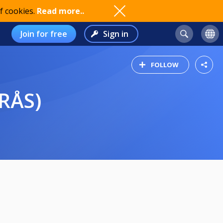
f cookies.
Read more..
Join for free
Sign in
FOLLOW
ERÅS)