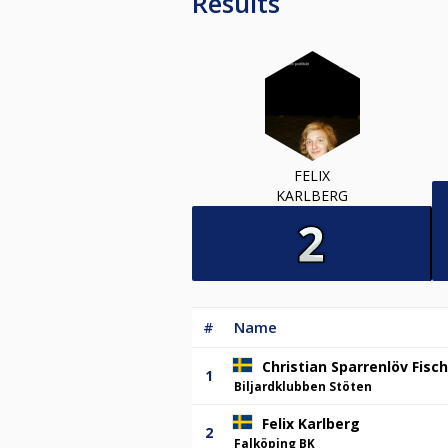
Results
FELIX
KARLBERG
#
Name
Christian Sparrenlöv Fisc
1
Biljardklubben Stöten
Felix Karlberg
2
Falköping BK