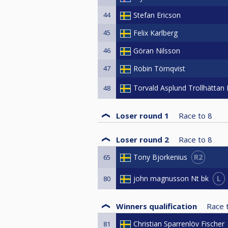
44
Stefan Ericson
45
Felix Karlberg
46
Göran Nilsson
47
Robin Törnqvist
Torvald Asplund Trollhättan
48
Loser round 1
Race to
8
Loser round 2
Race to
8
R2
Tony Bjorkenius
65
L
john magnusson Nt bk
80
Winners qualification
Race 
Christian Sparrenlöv Fischer
81