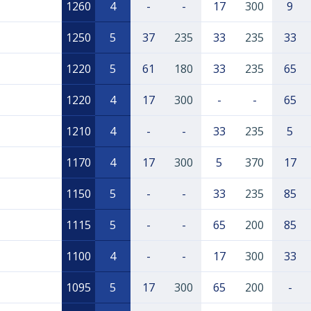
1260
4
-
-
17
300
9
1250
5
37
235
33
235
33
1220
5
61
180
33
235
65
1220
4
17
300
-
-
65
1210
4
-
-
33
235
5
1170
4
17
300
5
370
17
1150
5
-
-
33
235
85
1115
5
-
-
65
200
85
1100
4
-
-
17
300
33
1095
5
17
300
65
200
-