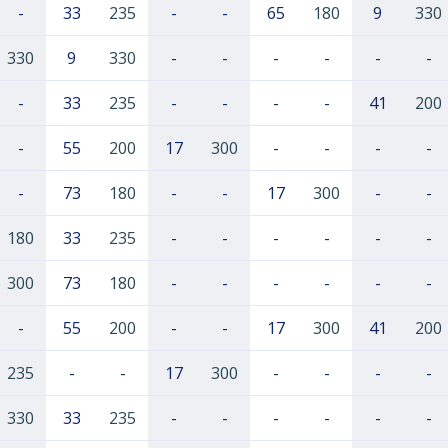
-
33
235
-
-
65
180
9
330
330
9
330
-
-
-
-
-
-
-
33
235
-
-
-
-
41
200
-
55
200
17
300
-
-
-
-
-
73
180
-
-
17
300
-
-
180
33
235
-
-
-
-
-
-
300
73
180
-
-
-
-
-
-
-
55
200
-
-
17
300
41
200
235
-
-
17
300
-
-
-
-
330
33
235
-
-
-
-
-
-