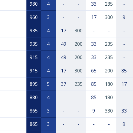
980
4
-
-
33
235
-
960
3
-
-
17
300
9
935
4
17
300
-
-
-
935
4
49
200
33
235
-
915
4
49
200
33
235
-
915
4
17
300
65
200
85
895
5
37
235
85
180
17
880
4
-
-
85
180
-
865
3
-
-
9
330
33
865
3
-
-
-
-
9