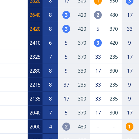
8
17
300
1
550
3
2820
2640
8
3
420
2
480
17
2420
8
3
420
5
370
33
2410
6
5
370
3
420
9
2325
7
5
370
33
235
17
2280
8
9
330
17
300
17
2215
8
37
235
33
235
9
2135
8
17
300
33
235
9
2040
7
5
370
17
300
17
2000
4
2
480
-
-
1