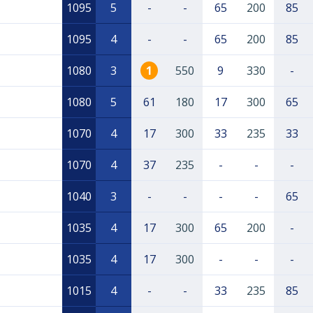
1095
5
-
-
65
200
85
1095
4
-
-
65
200
85
1080
3
1
550
9
330
-
1080
5
61
180
17
300
65
1070
4
17
300
33
235
33
1070
4
37
235
-
-
-
1040
3
-
-
-
-
65
1035
4
17
300
65
200
-
1035
4
17
300
-
-
-
1015
4
-
-
33
235
85