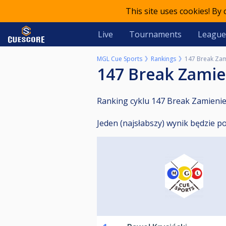
This site uses cookies! By
Live
Tournaments
League
MGL Cue Sports
Rankings
147 Break Zam
147 Break Zami
Ranking cyklu 147 Break Zamienie
Jeden (najsłabszy) wynik będzie p