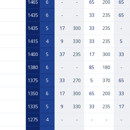
1465
6
-
-
65
200
65
1435
6
-
-
33
235
65
1435
5
17
300
33
235
-
1415
4
9
330
33
235
5
1400
5
37
235
17
300
33
1380
6
-
-
85
180
-
1375
5
33
270
5
370
65
)
1350
6
17
300
65
200
33
1335
5
9
330
33
235
17
1275
4
-
-
-
-
-