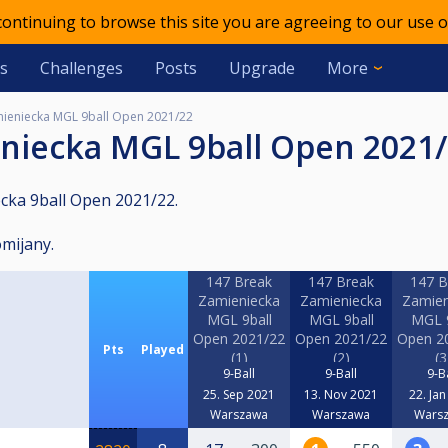
 continuing to browse this site you are agreeing to our use o
s
Challenges
Posts
Upgrade
More
ieniecka MGL 9ball Open 2021/22
eniecka MGL 9ball Open 2021
cka 9ball Open 2021/22.
omijany.
147 Break
147 Break
147 B
Zamieniecka
Zamieniecka
Zamien
MGL 9ball
MGL 9ball
MGL 9
Open 2021/22
Open 2021/22
Open 2
Pts
Played
(1)
(2)
(3
9-Ball
9-Ball
9-B
25. Sep 2021
13. Nov 2021
22. Ja
Warszawa
Warszawa
Wars