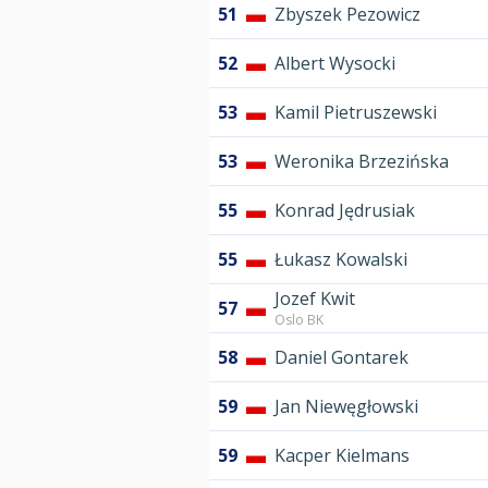
51
Zbyszek Pezowicz
52
Albert Wysocki
53
Kamil Pietruszewski
53
Weronika Brzezińska
55
Konrad Jędrusiak
55
Łukasz Kowalski
Jozef Kwit
57
Oslo BK
58
Daniel Gontarek
59
Jan Niewęgłowski
59
Kacper Kielmans