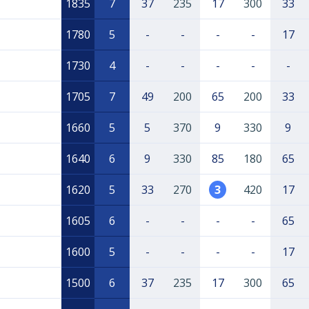
1835
7
37
235
17
300
33
1780
5
-
-
-
-
17
1730
4
-
-
-
-
-
1705
7
49
200
65
200
33
1660
5
5
370
9
330
9
1640
6
9
330
85
180
65
1620
5
33
270
3
420
17
1605
6
-
-
-
-
65
1600
5
-
-
-
-
17
1500
6
37
235
17
300
65