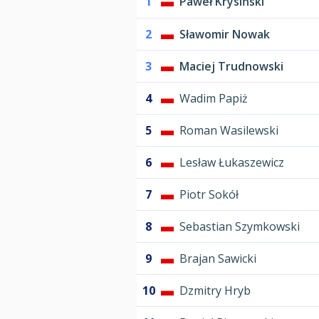
1
Paweł Krysiński
2
Sławomir Nowak
3
Maciej Trudnowski
4
Wadim Papiż
5
Roman Wasilewski
6
Lesław Łukaszewicz
7
Piotr Sokół
8
Sebastian Szymkowski
9
Brajan Sawicki
10
Dzmitry Hryb