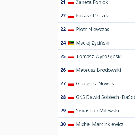
21
Żaneta Foniok
22
Łukasz Drożdż
22
Piotr Niewczas
24
Maciej Życiński
25
Tomasz Wyrozębski
26
Mateusz Brodowski
27
Grzegorz Nowak
28
GKS Dawid Sobiech (DaSo
29
Sebastian Milewski
30
Michał Marcinkiewicz