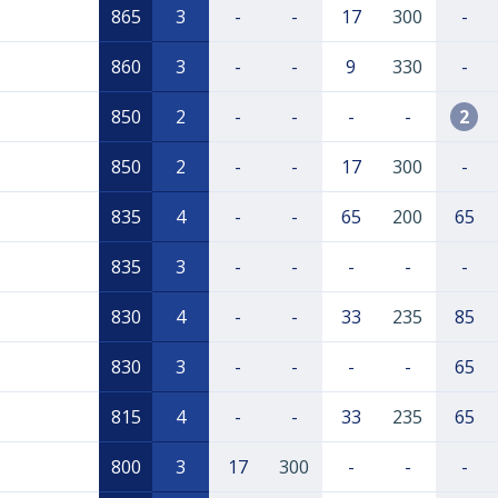
865
3
-
-
17
300
-
860
3
-
-
9
330
-
850
2
-
-
-
-
2
850
2
-
-
17
300
-
835
4
-
-
65
200
65
835
3
-
-
-
-
-
830
4
-
-
33
235
85
830
3
-
-
-
-
65
815
4
-
-
33
235
65
800
3
17
300
-
-
-