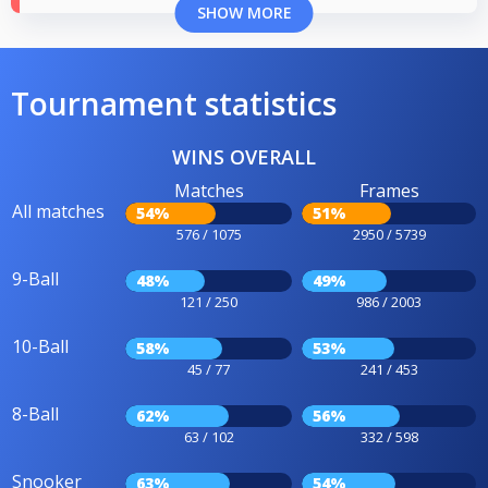
SHOW MORE
Tournament statistics
WINS OVERALL
Matches
Frames
All matches
54%
51%
576 / 1075
2950 / 5739
9-Ball
48%
49%
121 / 250
986 / 2003
10-Ball
58%
53%
45 / 77
241 / 453
8-Ball
62%
56%
63 / 102
332 / 598
Snooker
63%
54%