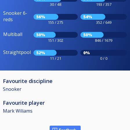
30 / 48
193 / 357
Snooker 6-
56%
54%
reds
155 / 275
352 / 649
Multiball
50%
50%
151 / 302
846 / 1679
Straightpool
52%
0%
11 / 21
0 / 0
Favourite discipline
Snooker
Favourite player
Mark Wiliams