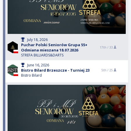
July 18, 2026
Puchar Polski Seniorów Grupa 55+
17th /
33
Odmiana mieszana 18.07.2026
STREFA BILLIARDS&DARTS
June 16, 2026
Bistro Bilard Brzeszcze - Turniej 23
5th /
25
Bistro Bilard