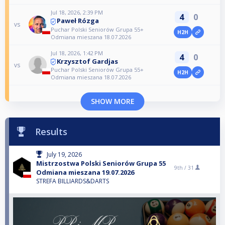
Jul 18, 2026, 2:39 PM
4
0
Paweł Rózga
vs
Puchar Polski Seniorów Grupa 55+
H2H
Odmiana mieszana 18.07.2026
Jul 18, 2026, 1:42 PM
4
0
Krzysztof Gardjas
vs
Puchar Polski Seniorów Grupa 55+
H2H
Odmiana mieszana 18.07.2026
SHOW MORE
Results
July 19, 2026
Mistrzostwa Polski Seniorów Grupa 55
9th /
31
Odmiana mieszana 19.07.2026
STREFA BILLIARDS&DARTS