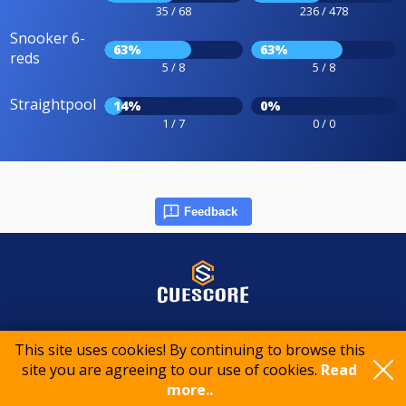
35 / 68
236 / 478
Snooker 6-
63%
63%
reds
5 / 8
5 / 8
Straightpool
14%
0%
1 / 7
0 / 0
Feedback
© 2015-2026 CueScore International
This site uses cookies! By continuing to browse this
site you are agreeing to our use of cookies.
Read
Cookie policy
Privacy policy
Terms of service
more..