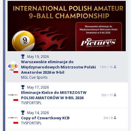
May 19, 2026
Warszawskie eliminacje do
Międzynarodowych Mistrzostw Polski
13th /
16
Amatorów 2026 w 9-bil
MGL Cue Sports
May 17, 2026
Eliminacje Kielce do MISTRZOSTW
5th /
17
POLSKI AMATORÓW W 9-BIL 2026
TVSPORTSPL
May 14, 2026
Copy of Czwartkowy KCB
3rd /
8
TVSPORTSPL