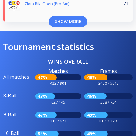
71
Złota Bila Open (Pro-Am)
SHOW MORE
Tournament statistics
WINS OVERALL
Matches
Frames
All matches
47%
48%
422 / 901
2430 / 5013
8-Ball
43%
46%
62 / 145
338 / 734
9-Ball
47%
49%
319 / 673
1851 / 3793
10-Ball
51%
49%