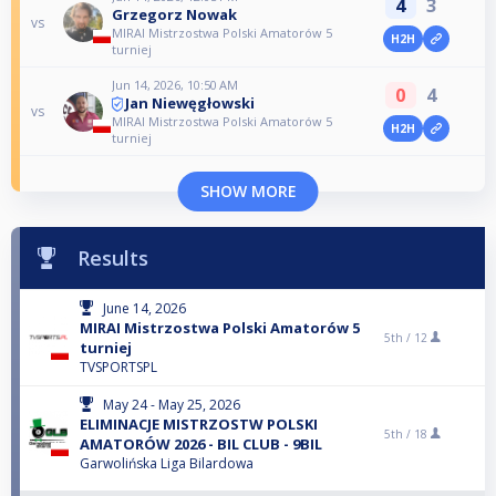
4
3
Grzegorz Nowak
vs
MIRAI Mistrzostwa Polski Amatorów 5
H2H
turniej
Jun 14, 2026, 10:50 AM
0
4
Jan Niewęgłowski
vs
MIRAI Mistrzostwa Polski Amatorów 5
H2H
turniej
SHOW MORE
Results
June 14, 2026
MIRAI Mistrzostwa Polski Amatorów 5
5th /
12
turniej
TVSPORTSPL
May 24 - May 25, 2026
ELIMINACJE MISTRZOSTW POLSKI
5th /
18
AMATORÓW 2026 - BIL CLUB - 9BIL
Garwolińska Liga Bilardowa