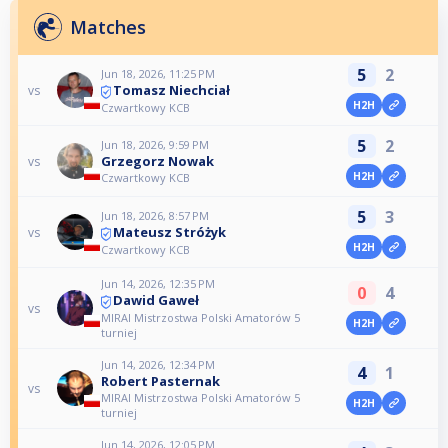
Matches
5
2
Jun 18, 2026, 11:25 PM
Tomasz Niechciał
vs
H2H
Czwartkowy KCB
5
2
Jun 18, 2026, 9:59 PM
Grzegorz Nowak
vs
H2H
Czwartkowy KCB
5
3
Jun 18, 2026, 8:57 PM
Mateusz Stróżyk
vs
H2H
Czwartkowy KCB
Jun 14, 2026, 12:35 PM
0
4
Dawid Gaweł
vs
MIRAI Mistrzostwa Polski Amatorów 5
H2H
turniej
Jun 14, 2026, 12:34 PM
4
1
Robert Pasternak
vs
MIRAI Mistrzostwa Polski Amatorów 5
H2H
turniej
Jun 14, 2026, 12:05 PM