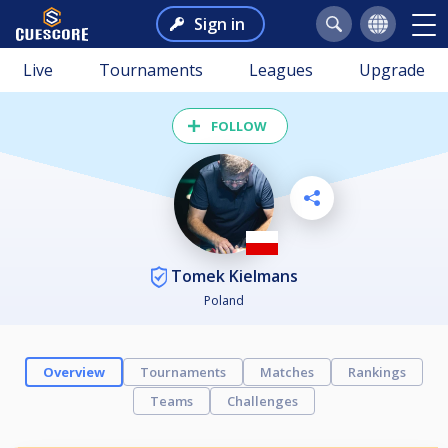
Sign in
Live
Tournaments
Leagues
Upgrade
FOLLOW
Tomek Kielmans
Poland
Overview
Tournaments
Matches
Rankings
Teams
Challenges