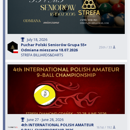
July 18, 2026
Puchar Polski Seniorów Grupa 55+
25th /
33
Odmiana mieszana 18.07.2026
STREFA BILLIARDS&DARTS
June 27 - June 28, 2026
4th INTERNATIONAL POLISH AMATEUR
161st /
192
9-BALL CHAMPIONSHIP 2026