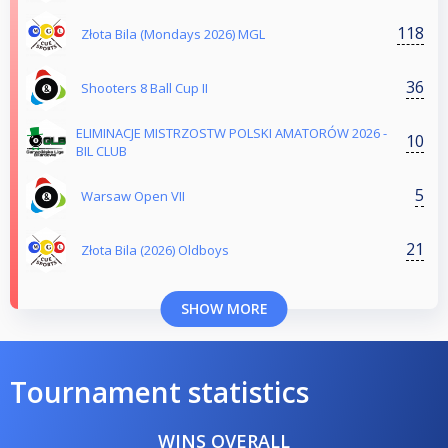
118
Złota Bila (Mondays 2026) MGL
36
Shooters 8 Ball Cup II
ELIMINACJE MISTRZOSTW POLSKI AMATORÓW 2026 -
10
BIL CLUB
5
Warsaw Open VII
21
Złota Bila (2026) Oldboys
SHOW MORE
Tournament statistics
WINS OVERALL