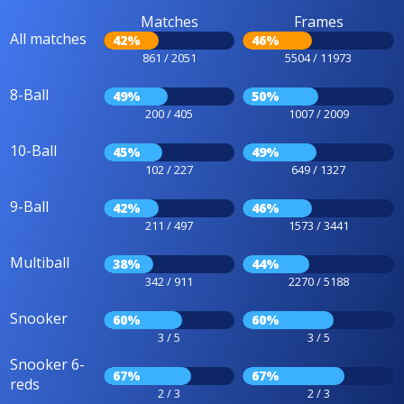
Matches
Frames
All matches
42%
46%
861 / 2051
5504 / 11973
8-Ball
49%
50%
200 / 405
1007 / 2009
10-Ball
45%
49%
102 / 227
649 / 1327
9-Ball
42%
46%
211 / 497
1573 / 3441
Multiball
38%
44%
342 / 911
2270 / 5188
Snooker
60%
60%
3 / 5
3 / 5
Snooker 6-
67%
67%
reds
2 / 3
2 / 3