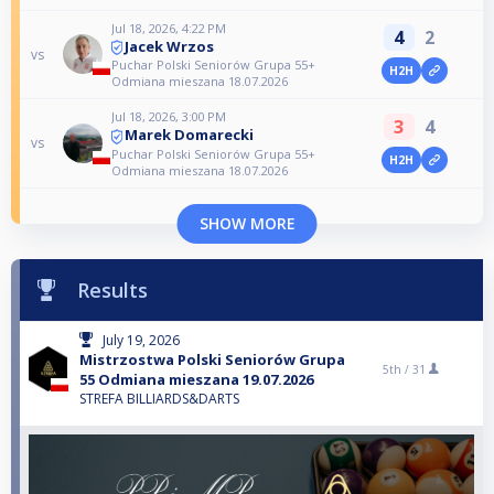
Jul 18, 2026, 4:22 PM
4
2
Jacek Wrzos
vs
Puchar Polski Seniorów Grupa 55+
H2H
Odmiana mieszana 18.07.2026
Jul 18, 2026, 3:00 PM
3
4
Marek Domarecki
vs
Puchar Polski Seniorów Grupa 55+
H2H
Odmiana mieszana 18.07.2026
SHOW MORE
Results
July 19, 2026
Mistrzostwa Polski Seniorów Grupa
5th /
31
55 Odmiana mieszana 19.07.2026
STREFA BILLIARDS&DARTS