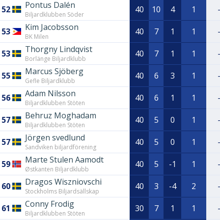
Pontus Dalén
52
40
10
4
1
Biljardklubben Söder
Kim Jacobsson
53
40
7
1
1
BK Milen
Thorgny Lindqvist
53
40
7
1
1
Borlänge Biljardklubb
Marcus Sjöberg
55
40
6
3
1
Gefle Biljardklubb
Adam Nilsson
56
40
6
1
1
Biljardklubben Stöten
Behruz Moghadam
57
40
5
0
1
Biljardklubben Stöten
Jörgen svedlund
57
40
5
0
1
Sandviken biljardförening
Marte Stulen Aamodt
59
40
5
-1
1
Østkanten Biljardklubb
Dragos Wiszniovschi
60
40
3
-4
2
Stockholms Biljardsällskap
Conny Frodig
61
30
7
1
1
Biljardklubben Stöten