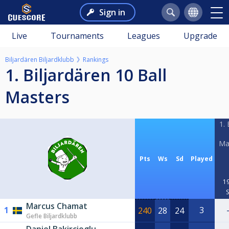
Sign in
Live
Tournaments
Leagues
Upgrade
Biljardären Biljardklubb
Rankings
1. Biljardären 10 Ball
Masters
1. 
Mas
Pts
Ws
Sd
Played
19
Marcus Chamat
1
3
240
28
24
Gefle Biljardklubb