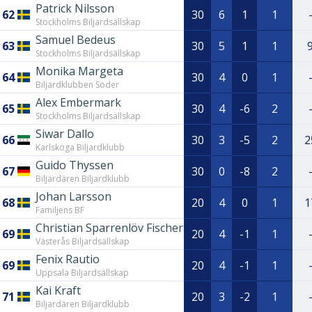
Patrick Nilsson
62
30
6
1
1
Stockholms Biljardsällskap
Samuel Bedeus
63
30
5
1
1
Stockholms Biljardsällskap
Monika Margeta
64
30
4
0
1
Biljardklubben Söder
Alex Embermark
65
30
4
-6
2
Stockholms Biljardsällskap
Siwar Dallo
66
30
3
-5
2
2
Karlskoga Biljardklubb
Guido Thyssen
67
30
0
-8
2
Biljardären Biljardklubb
Johan Larsson
68
20
4
0
1
1
Familjens BF
Christian Sparrenlöv Fischer
69
20
4
-1
1
Västerås Biljardsällskap
Fenix Rautio
69
20
4
-1
1
Uppsala Biljardsällskap
Kai Kraft
71
20
3
-2
1
Biljardären Biljardklubb