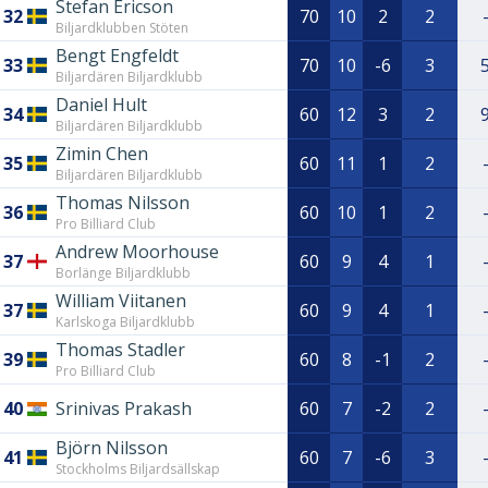
Stefan Ericson
32
70
10
2
2
Biljardklubben Stöten
Bengt Engfeldt
33
70
10
-6
3
Biljardären Biljardklubb
Daniel Hult
34
60
12
3
2
Biljardären Biljardklubb
Zimin Chen
35
60
11
1
2
Biljardären Biljardklubb
Thomas Nilsson
36
60
10
1
2
Pro Billiard Club
Andrew Moorhouse
37
60
9
4
1
Borlänge Biljardklubb
William Viitanen
37
60
9
4
1
Karlskoga Biljardklubb
Thomas Stadler
39
60
8
-1
2
Pro Billiard Club
40
Srinivas Prakash
60
7
-2
2
Björn Nilsson
41
60
7
-6
3
Stockholms Biljardsällskap