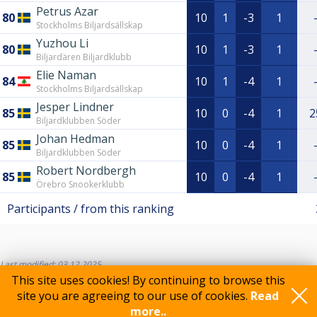
Petrus Azar
80
10
1
-3
1
Stockholms Biljardsällskap
Yuzhou Li
80
10
1
-3
1
Biljardären Biljardklubb
Elie Naman
84
10
1
-4
1
Stockholms Biljardsällskap
Jesper Lindner
85
10
0
-4
1
2
Biljardklubben Söder
Johan Hedman
85
10
0
-4
1
Biljardklubben Söder
Robert Nordbergh
85
10
0
-4
1
Örebro Snookerklubb
Participants / from this ranking
Last modified: 03.12.2025
This site uses cookies! By continuing to browse this
site you are agreeing to our use of cookies.
Read
more..
Feedback