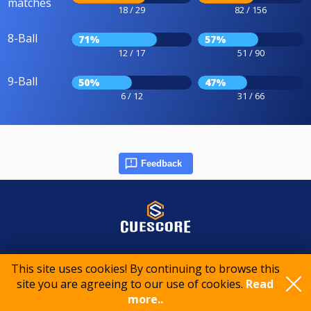
matches
18 / 29
82 / 156
8-Ball
71%
57%
12 / 17
51 / 90
9-Ball
50%
47%
6 / 12
31 / 66
Feedback
© 2015-2026 CueScore International
This site uses cookies! By continuing to browse this
site you are agreeing to our use of cookies.
Read
more..
Cookie policy
Privacy policy
Terms of service