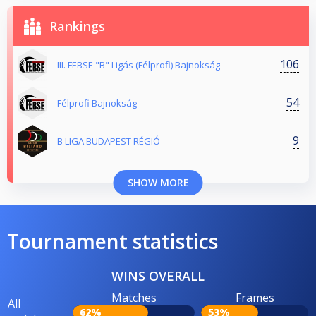
Rankings
106
III. FEBSE "B" Ligás (Félprofi) Bajnokság
54
Félprofi Bajnokság
9
B LIGA BUDAPEST RÉGIÓ
SHOW MORE
Tournament statistics
WINS OVERALL
Matches
Frames
All
62%
53%