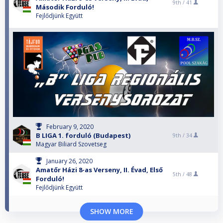
9th /
41
Második Forduló!
Fejlődjünk Együtt
February 9, 2020
B LIGA 1. forduló (Budapest)
9th /
34
Magyar Biliard Szovetseg
January 26, 2020
Amatőr Házi 8-as Verseny, II. Évad, Első
5th /
48
Forduló!
Fejlődjünk Együtt
SHOW MORE