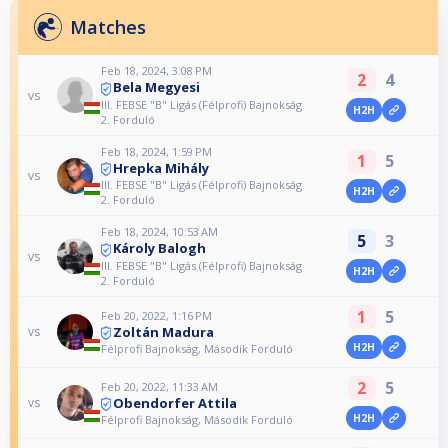
Matches
Feb 18, 2024, 3:08 PM
2
4
Bela Megyesi
vs
III. FEBSE "B" Ligás (Félprofi) Bajnokság
H2H
2. Forduló
Feb 18, 2024, 1:59 PM
1
5
Hrepka Mihály
vs
III. FEBSE "B" Ligás (Félprofi) Bajnokság
H2H
2. Forduló
Feb 18, 2024, 10:53 AM
5
3
Károly Balogh
vs
III. FEBSE "B" Ligás (Félprofi) Bajnokság
H2H
2. Forduló
1
5
Feb 20, 2022, 1:16 PM
Zoltán Madura
vs
H2H
Félprofi Bajnokság, Második Forduló
2
5
Feb 20, 2022, 11:33 AM
Obendorfer Attila
vs
H2H
Félprofi Bajnokság, Második Forduló