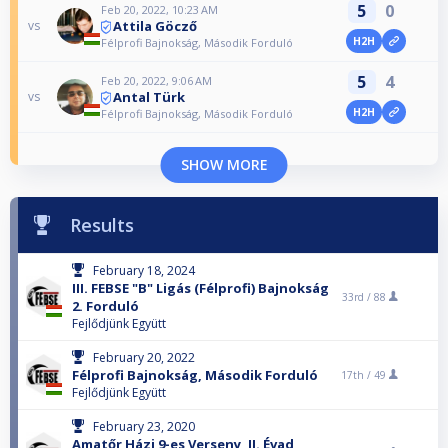
5
0
Feb 20, 2022, 10:23 AM
Attila Göcző
vs
H2H
Félprofi Bajnokság, Második Forduló
5
4
Feb 20, 2022, 9:06 AM
Antal Türk
vs
H2H
Félprofi Bajnokság, Második Forduló
SHOW MORE
Results
February 18, 2024
III. FEBSE "B" Ligás (Félprofi) Bajnokság
33rd /
88
2. Forduló
Fejlődjünk Együtt
February 20, 2022
Félprofi Bajnokság, Második Forduló
17th /
49
Fejlődjünk Együtt
February 23, 2020
Amatőr Házi 9-es Verseny, II. Évad,