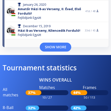
January 26, 2020
Amatőr Házi 8-as Verseny, II. Évad, Első
41st /
48
Forduló!
Fejlődjünk Együtt
December 15, 2019
Házi 8-as Verseny, Kilencedik Forduló!
33rd /
45
Fejlődjünk Együtt
SHOW MORE
Tournament statistics
WINS OVERALL
Matches
Frames
All
37%
44%
matches
10 / 27
50 / 113
8-Ball
32%
42%