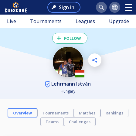
Sign in
Live
Tournaments
Leagues
Upgrade
FOLLOW
Lehrmann István
Hungary
Overview
Tournaments
Matches
Rankings
Teams
Challenges