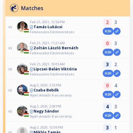
Matches
2
3
Feb 21, 2021, 12:56 PM
Tamás Lukácsi
vs
H2H
Felkészülési Edzőmérkőzés
0
3
Feb 21, 2021, 11:21 AM
Zoltán László Bernáth
vs
H2H
Felkészülési Edzőmérkőzés
3
2
Feb 21, 2021, 10:05 AM
Lipcsei-Balán Viktória
vs
H2H
Felkészülési Edzőmérkőzés
0
4
Aug 2, 2020, 3:35 PM
Csaba Bebők
vs
H2H
Nyári Amatőr 8-as verseny
4
3
Aug 2, 2020, 2:08 PM
Nagy Sándor
vs
H2H
Nyári Amatőr 8-as verseny
3
1
Aug 2, 2020, 12:06 PM
Miklós Tamás
vs