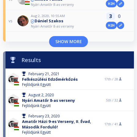
H2H
Nyári Amatőr 8-as verseny
3
0
Aug 2, 2020, 10:55 AM
Dániel Szakos
vs
H2H
Nyári Amatőr 8-as verseny
SHOW MORE
Results
February 21, 2021
Felkészülési Edzőmérkőzés
17th /
28
Fejlődjünk Együtt
August 2, 2020
Nyári Amatőr 8-as verseny
5th /
32
Fejlődjünk Együtt
February 23, 2020
Amatőr Házi 9-es Verseny, II. Évad,
17th /
41
Második Forduló!
Fejlődjünk Együtt