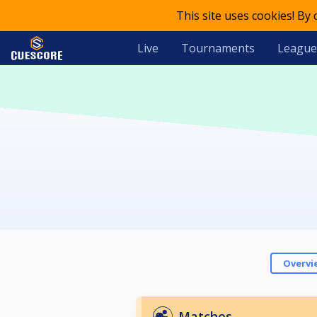
This site uses cookies! By
Live
Tournaments
League
Overvi
Matches