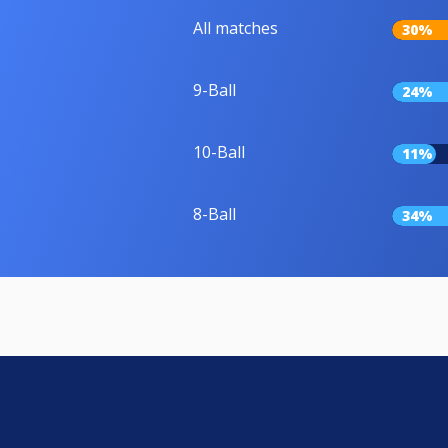
All matches
30%
9-Ball
24%
10-Ball
11%
8-Ball
34%