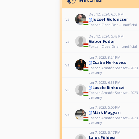
Dec 12, 2024, 6:03 PM
József Gölöncsér
vs
Fordan Close One - unofficial
Dec 12, 2024, 5:48 PM
Gábor Fodor
vs
Fordan Close One - unofficial
Jun 7, 2023, 8:24 PM
Csaba Herkovics
vs
Fordan Amatőr Sorozat - 2023 
verseny
Jun 7, 2023, 6:38 PM
Laszlo Rinkoczi
vs
Fordan Amatőr Sorozat - 2023 
verseny
Jun 7, 2023, 5:55 PM
Márk Magyari
vs
Fordan Amatőr Sorozat - 2023 
verseny
Jun 7, 2023, 5:17 PM
Lajos Földesi