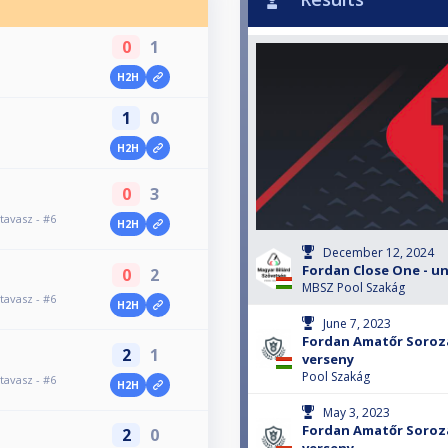
0
1
H2H
1
0
H2H
0
3
tavasz - #6
H2H
December 12, 2024
Fordan Close One - un
0
2
MBSZ Pool Szakág
tavasz - #6
H2H
June 7, 2023
Fordan Amatőr Sorozat
2
1
verseny
Pool Szakág
tavasz - #6
H2H
May 3, 2023
Fordan Amatőr Sorozat
2
0