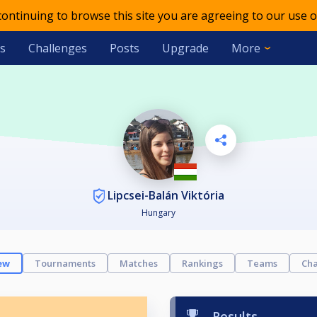
 continuing to browse this site you are agreeing to our use o
s
Challenges
Posts
Upgrade
More
Lipcsei-Balán Viktória
Hungary
ew
Tournaments
Matches
Rankings
Teams
Cha
Results