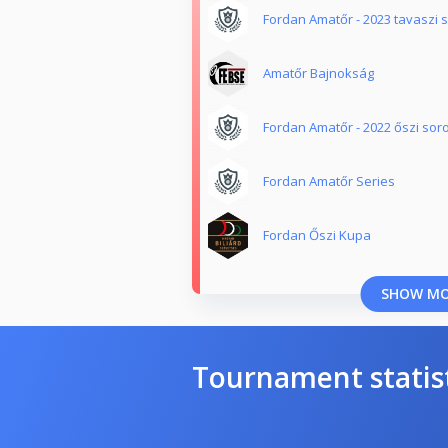
Fordan Amatőr - 2023 tavaszi 
Amatőr Bajnokság
Fordan Amatőr - 2022 őszi sor
Fordan Amatőr Series
Fordan Őszi Kupa
SHOW M
Tournament statis