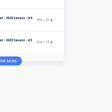
 - 2023 tavasz - #4
9th /
25
 - 2023 tavasz - #3
2nd /
19
OW MORE