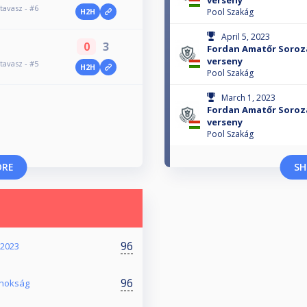
verseny
tavasz - #6
Pool Szakág
H2H
April 5, 2023
0
3
Fordan Amatőr Sorozat
verseny
tavasz - #5
H2H
Pool Szakág
March 1, 2023
Fordan Amatőr Sorozat
verseny
Pool Szakág
ORE
SH
96
 2023
96
ajnokság