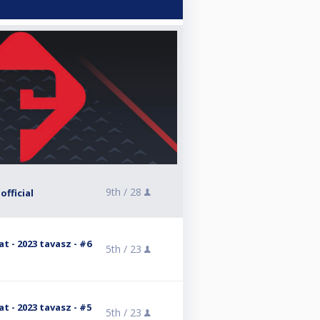
9th /
28
official
 - 2023 tavasz - #6
5th /
23
 - 2023 tavasz - #5
5th /
23