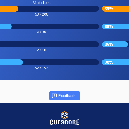
Matches
35%
63 / 208
33%
9 / 38
26%
2 / 18
38%
52 / 152
Feedback