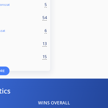
5
sorozat
54
6
ozat
13
15
ORE
tics
WINS OVERALL