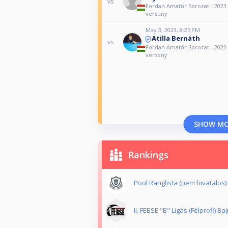
vs
Fordan Amatőr Sorozat - 2023 
verseny
May 3, 2023, 8:25 PM
Atilla Bernáth
vs
Fordan Amatőr Sorozat - 2023 
verseny
SHOW M
Rankings
Pool Ranglista (nem hivatalos)
II. FEBSE "B" Ligás (Félprofi) B