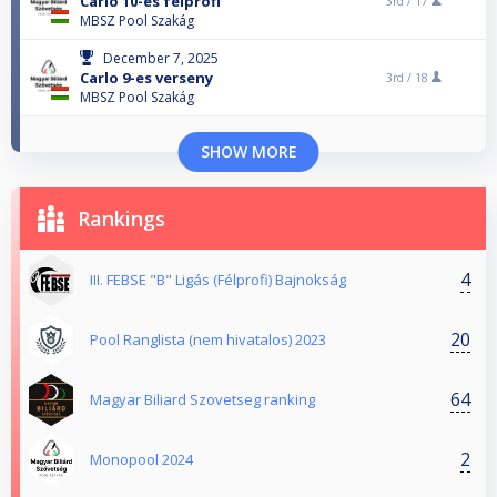
Carlo 10-es félprofi
3rd /
17
MBSZ Pool Szakág
December 7, 2025
Carlo 9-es verseny
3rd /
18
MBSZ Pool Szakág
SHOW MORE
Rankings
4
III. FEBSE "B" Ligás (Félprofi) Bajnokság
20
Pool Ranglista (nem hivatalos) 2023
64
Magyar Biliard Szovetseg ranking
2
Monopool 2024