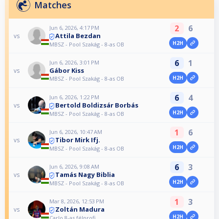
Matches
2
6
Jun 6, 2026, 4:17 PM
Attila Bezdan
vs
H2H
MBSZ - Pool Szakág - 8-as OB
6
1
Jun 6, 2026, 3:01 PM
Gábor Kiss
vs
H2H
MBSZ - Pool Szakág - 8-as OB
6
4
Jun 6, 2026, 1:22 PM
Bertold Boldizsár Borbás
vs
H2H
MBSZ - Pool Szakág - 8-as OB
1
6
Jun 6, 2026, 10:47 AM
Tibor Mirk Ifj.
vs
H2H
MBSZ - Pool Szakág - 8-as OB
6
3
Jun 6, 2026, 9:08 AM
Tamás Nagy Biblia
vs
H2H
MBSZ - Pool Szakág - 8-as OB
1
3
Mar 8, 2026, 12:53 PM
Zoltán Madura
vs
H2H
Carlo 8-as félprofi