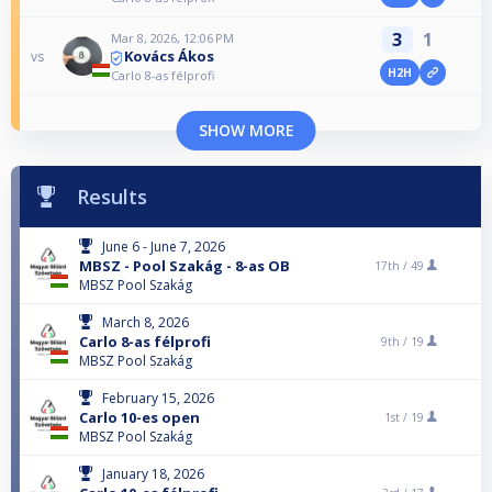
3
1
Mar 8, 2026, 12:06 PM
Kovács Ákos
vs
H2H
Carlo 8-as félprofi
SHOW MORE
Results
June 6 - June 7, 2026
MBSZ - Pool Szakág - 8-as OB
17th /
49
MBSZ Pool Szakág
March 8, 2026
Carlo 8-as félprofi
9th /
19
MBSZ Pool Szakág
February 15, 2026
Carlo 10-es open
1st /
19
MBSZ Pool Szakág
January 18, 2026