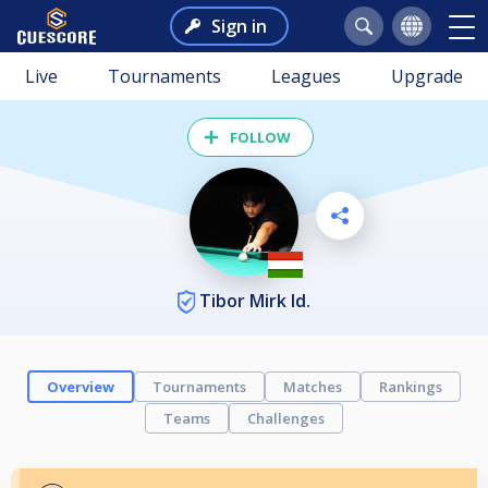
Sign in
Live
Tournaments
Leagues
Upgrade
FOLLOW
Tibor Mirk Id.
Overview
Tournaments
Matches
Rankings
Teams
Challenges