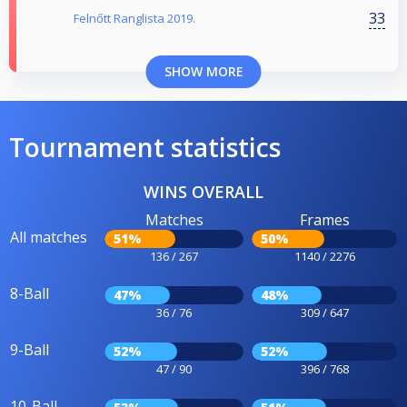
33
Felnőtt Ranglista 2019.
SHOW MORE
Tournament statistics
WINS OVERALL
Matches
Frames
All matches
51%
50%
136 / 267
1140 / 2276
8-Ball
47%
48%
36 / 76
309 / 647
9-Ball
52%
52%
47 / 90
396 / 768
10-Ball