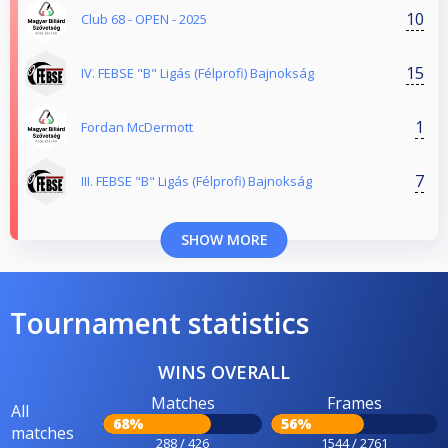
10
Club 68 - OPEN - 2025
15
IV. FEBSE "B" Ligás (Félprofi) Bajnokság
1
Fordan McDermott
7
III. FEBSE "B" Ligás (Félprofi) Bajnokság
SHOW MORE
Tournament statistics
WINS OVERALL
Matches
Frames
All
68%
56%
matches
288 / 426
1544 / 2761