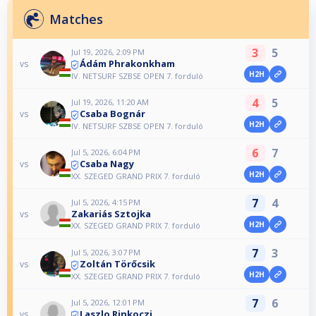
Matches
3
5
Jul 19, 2026, 2:09 PM
Ádám Phrakonkham
vs
H2H
IV. NETSURF SZBSE OPEN 7. forduló
4
5
Jul 19, 2026, 11:20 AM
Csaba Bognár
vs
H2H
IV. NETSURF SZBSE OPEN 7. forduló
6
7
Jul 5, 2026, 6:04 PM
Csaba Nagy
vs
H2H
XX. SZEGED GRAND PRIX 7. forduló
7
4
Jul 5, 2026, 4:15 PM
Zakariás Sztojka
vs
H2H
XX. SZEGED GRAND PRIX 7. forduló
7
3
Jul 5, 2026, 3:07 PM
Zoltán Törőcsik
vs
H2H
XX. SZEGED GRAND PRIX 7. forduló
7
6
Jul 5, 2026, 12:01 PM
Laszlo Rinkoczi
vs