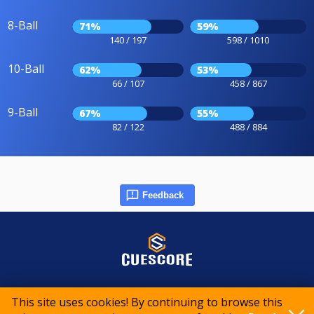
8-Ball
71%
59%
140 / 197
598 / 1010
10-Ball
62%
53%
66 / 107
458 / 867
9-Ball
67%
55%
82 / 122
488 / 884
Feedback
© 2015-2026 CueScore International
This site uses cookies! By continuing to browse this