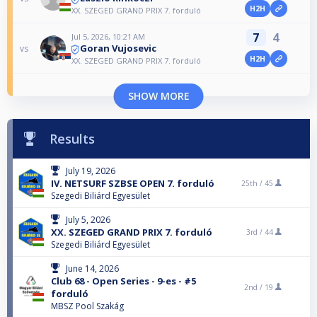
H2H
XX. SZEGED GRAND PRIX 7. forduló
7
4
Jul 5, 2026, 10:21 AM
Goran Vujosevic
vs
H2H
XX. SZEGED GRAND PRIX 7. forduló
SHOW MORE
Results
July 19, 2026
IV. NETSURF SZBSE OPEN 7. forduló
25th /
45
Szegedi Biliárd Egyesület
July 5, 2026
XX. SZEGED GRAND PRIX 7. forduló
3rd /
44
Szegedi Biliárd Egyesület
June 14, 2026
Club 68 - Open Series - 9-es - #5
2nd /
19
forduló
MBSZ Pool Szakág