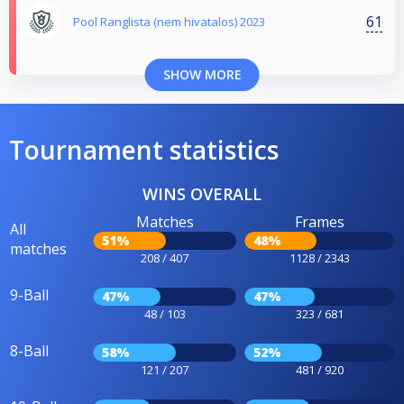
61
Pool Ranglista (nem hivatalos) 2023
SHOW MORE
Tournament statistics
WINS OVERALL
Matches
Frames
All
51%
48%
matches
208 / 407
1128 / 2343
9-Ball
47%
47%
48 / 103
323 / 681
8-Ball
58%
52%
121 / 207
481 / 920