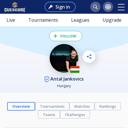
Sign in
Live
Tournaments
Leagues
Upgrade
FOLLOW
Antal Jankovics
Hungary
Overview
Tournaments
Matches
Rankings
Teams
Challenges