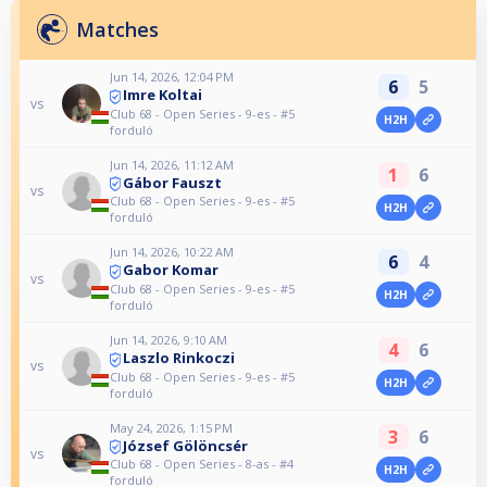
Matches
Jun 14, 2026, 12:04 PM
6
5
Imre Koltai
vs
Club 68 - Open Series - 9-es - #5
H2H
forduló
Jun 14, 2026, 11:12 AM
1
6
Gábor Fauszt
vs
Club 68 - Open Series - 9-es - #5
H2H
forduló
Jun 14, 2026, 10:22 AM
6
4
Gabor Komar
vs
Club 68 - Open Series - 9-es - #5
H2H
forduló
Jun 14, 2026, 9:10 AM
4
6
Laszlo Rinkoczi
vs
Club 68 - Open Series - 9-es - #5
H2H
forduló
May 24, 2026, 1:15 PM
3
6
József Gölöncsér
vs
Club 68 - Open Series - 8-as - #4
H2H
forduló