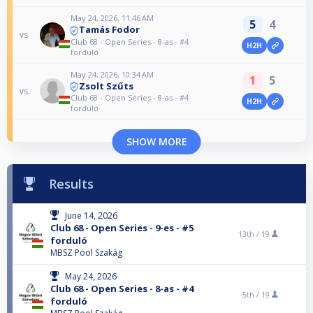
May 24, 2026, 11:46 AM
5
4
Tamás Fodor
vs
Club 68 - Open Series - 8-as - #4
H2H
forduló
May 24, 2026, 10:34 AM
1
5
Zsolt Szűts
vs
Club 68 - Open Series - 8-as - #4
H2H
forduló
SHOW MORE
Results
June 14, 2026
Club 68 - Open Series - 9-es - #5
13th /
19
forduló
MBSZ Pool Szakág
May 24, 2026
Club 68 - Open Series - 8-as - #4
5th /
19
forduló