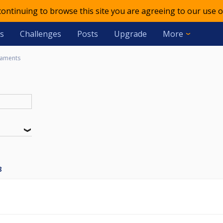
 continuing to browse this site you are agreeing to our use o
s
Challenges
Posts
Upgrade
More
aments
8