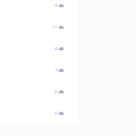
9
11
6
7
6
6