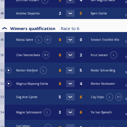
33
John-Ivar Rubach
L
Karl Magnus Næss
1
c.Eventuell øvrig premiering er arrangørs ansvar.
10.Turneringsleder: Godkjent turneringsleder.
48
Andrew Stepanko
Bjørn Dahlø
1
Winners qualification
Race to
6
49
Matias Sætre
L
R1
Torstein TrickWik Wik
1
50
Olav Tømmerbakk
R1
Knut Isaksen
L
1
51
Morten Rakfjord
L
Reidar Schive-Berg
1
52
Magnus Maprang Dahlø
Morten Nordsveen
1
53
Dag Arve Gjerde
Clay Edjec
L
R1
1
54
Magne Saltnessand
L
Tor Ivar Bjørseth
1
Carl Johan