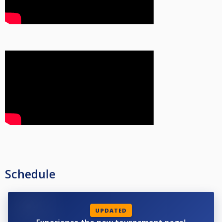
Parkering ved idrettens hus;
https://maps.app.goo.gl/hqm8Zk7mvuuWrGCT8?g_st=com.google.maps.preview.copy
Bevertning:
I tillegg til ordinære kioskvarer vil det bli mulighet for varm mat kl. 14
Overnatting:
Norges Biljardforbund har rabattavtale hos Thon Hotels, denne linken gir
riktig pris;
http://www.thonhotels.no/?firma=TH105903
MBK har rabattavtale hos Hotell Molde. Rom kan bestilles i linken under
med rabattkode: MBK
https://xn--rdmolde-q1a.no/hotellmolde1.Disipliner
: Det arrangeres 1. divisjonsturneringer i de ulike disiplinene. Antall og valg
av disipliner bestemmes i forbindelse med terminlistearbeidet.
Schedule
2.Distanser:
a.8-Ball minimum 5
UPDATED
b.9-Ball minimum 6