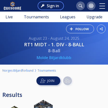
Sign in
Live
Tournaments
Leagues
Upgrade
FOLLOW
August 23 - August 24, 2025
RT1 MIDT - 1. DIV - 8-BALL
8-Ball
Molde Biljardklubb
Norges Biljardforbund
Tournaments
Results