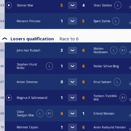
63
Steinar Moe
Stian Slatlem
L
1
64
Mariann Pinczesi
Bjørn Dahlø
L
1
Losers qualification
Race to
6
Morten
65
John-Ivar Rubach
L
R1
Nordsveen
1
Stephen Hurst
66
L
Reidar Schive-Berg
Miller
1
67
Anton Simonov
Knut Isaksen
L
1
Torstein TrickWik
68
Magnus K Saltnessand
R1
Wik
1
Odin
69
L
R1
Erlend Monsen
Svedjan Moe
1
70
Mehmet Ceylan
Arian Kvalsund Hansen
1