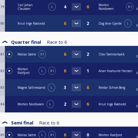
Carl Johan
Morten
79
L
R1
Claussen
Nordsveen
1
80
Knut Inge Røstvold
Dag Arve Gjerde
L
1
Quarter final
Race to
6
81
Matias Sætre
R1
Olav Tømmerbakk
1
Morten
82
L
R1
Arian Kvalsund Hansen
Rakfjord
1
83
Magne Saltnessand
L
Reidar Schive-Berg
1
84
Morten Nordsveen
L
Knut Inge Røstvold
1
Semi final
Race to
6
85
Matias Sætre
L
R1
Morten Rakfjord
2