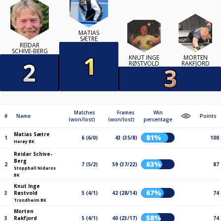
MATIAS
SÆTRE
REIDAR
SCHIVE-BERG
KNUT INGE
MORTEN
RØSTVOLD
RAKFJORD
Matches
Frames
Win
#
Name
Points
(won/lost)
(won/lost)
percentage
Matias Sætre
81%
1
6 (6/0)
43 (35/8)
100
Herøy BK
Reidar Schive-
Berg
63%
2
7 (5/2)
59 (37/22)
87
Stoppball Nidaros
BK
Knut Inge
67%
3
Røstvold
5 (4/1)
42 (28/14)
74
Trondheim BK
Morten
58%
3
Rakfjord
5 (4/1)
40 (23/17)
74