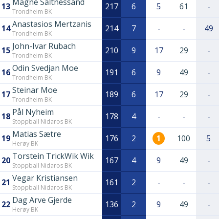
Magne Saltnessand
13
217
6
5
61
-
Trondheim BK
Anastasios Mertzanis
14
214
7
-
-
49
Trondheim BK
John-Ivar Rubach
15
210
9
17
29
-
Trondheim BK
Odin Svedjan Moe
16
191
6
9
49
-
Trondheim BK
Steinar Moe
17
189
6
17
29
-
Trondheim BK
Pål Nyheim
18
178
4
-
-
-
Stoppball Nidaros BK
Matias Sætre
19
176
2
1
100
5
Herøy BK
Torstein TrickWik Wik
20
167
4
9
49
-
Stoppball Nidaros BK
Vegar Kristiansen
21
161
2
-
-
-
Stoppball Nidaros BK
Dag Arve Gjerde
22
136
2
9
49
-
Herøy BK