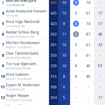
Morten Rakfjord
3
430
10
3
74
-
Trondheim BK
Arian Kvalsund Hansen
4
425
10
5
61
17
Herøy BK
Knut Inge Røstvold
5
423
8
3
74
17
Trondheim BK
Reidar Schive-Berg
6
392
11
2
87
49
Stoppball Nidaros BK
Morten Nordsveen
7
391
10
5
61
33
Biljard1 Trondheim
Olav Tømmerbakk
8
350
10
5
61
-
Molde Biljardklubb
Tor Ivar Bjørseth
9
339
10
9
49
97
Molde Biljardklubb
Knut Isaksen
10
315
8
9
49
-
Biljard1 Trondheim
Espen M. Andersen
11
306
6
-
-
-
Trondheim BK
Roger Reppe
12
304
5
-
-
17
Trondheim Snooker