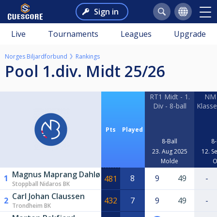
Sign in
Live
Tournaments
Leagues
Upgrade
Norges Biljardforbund
Rankings
Pool 1.div. Midt 25/26
RT1 Midt - 1.
NM 
Div - 8-ball
Klasse
Pts
Played
8-Ball
8-
23. Aug 2025
12. S
Molde
O
Magnus Maprang Dahlø
1
8
9
49
-
481
Stoppball Nidaros BK
Carl Johan Claussen
2
432
7
9
49
-
Trondheim BK