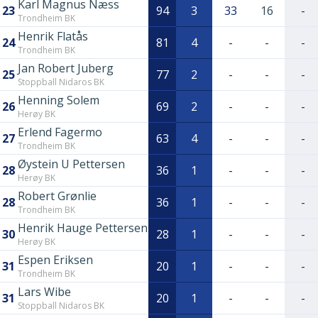
Karl Magnus Næss
23
94
3
33
16
-
Trondheim BK
Henrik Flatås
24
81
4
-
-
-
Trondheim BK
Jan Robert Juberg
25
77
2
-
-
-
Stoppball Nidaros BK
Henning Solem
26
69
2
-
-
-
Herøy BK
Erlend Fagermo
27
63
4
-
-
-
Trondheim BK
Øystein U Pettersen
28
36
1
-
-
-
Herøy BK
Robert Grønlie
28
36
1
-
-
-
Trondheim BK
Henrik Hauge Pettersen
30
28
1
-
-
-
Herøy BK
Espen Eriksen
31
20
1
-
-
-
Trondheim BK
Lars Wibe
31
20
1
-
-
-
Stoppball Nidaros BK