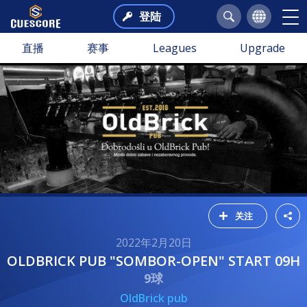
登陆
直播
赛事
Leagues
Upgrade
关注
2022年2月20日
OLDBRICK PUB "SOMBOR-OPEN" START 09H
9球
OldBrick pub