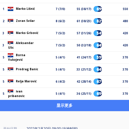
69%
Marko Lišnić
1
7 (7/0)
55 (38/17)
550
62%
Zoran Svilar
2
8 (6/2)
61 (38/23)
480
54%
Marko Grbović
3
7 (5/2)
57 (31/26)
420
Aleksandar
64%
3
7 (5/2)
50 (32/18)
420
Ulic
Borna
59%
5
5 (4/1)
41 (24/17)
370
Vukojević
64%
Predrag Banic
5
5 (4/1)
33 (21/12)
370
67%
Relja Marović
5
6 (4/2)
42 (28/14)
370
ivan
69%
5
5 (4/1)
36 (25/11)
370
pribanovic
显示更多
开始日期
2022年2月20日 09:00 (当地时间)