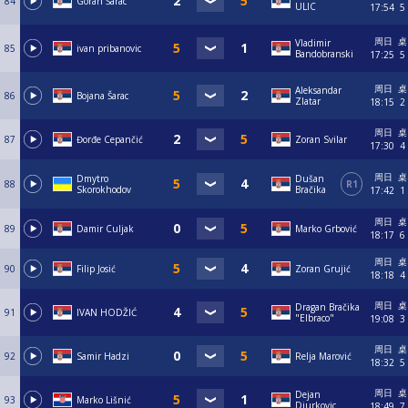
84
Goran Šarac
ULIC
17:54
5
周日
桌
Vladimir
85
ivan pribanovic
Bandobranski
17:25
5
周日
桌
Aleksandar
86
Bojana Šarac
Zlatar
18:15
2
周日
桌
87
Đorđe Cepančić
Zoran Svilar
17:30
4
周日
桌
Dmytro
Dušan
88
R1
Skorokhodov
Bračika
17:42
1
周日
桌
89
Damir Culjak
Marko Grbović
18:17
6
周日
桌
90
Filip Josić
Zoran Grujić
18:18
4
周日
桌
Dragan Bračika
91
IVAN HODŽIĆ
"Elbraco"
19:08
3
周日
桌
92
Samir Hadzi
Relja Marović
18:32
5
周日
桌
Dejan
93
Marko Lišnić
Djurkovic
18:49
7