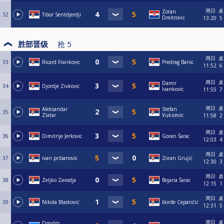
周日
桌
Zoran
32
Tibor Sentdjerdji
Dmitrović
13:20
5
胜部晋级
抢
5
周日
桌
33
Ricard Frankovic
Predrag Banic
11:52
6
周日
桌
Damir
34
Djordje Zivkovic
Ivankovic
11:55
7
周日
桌
Aleksandar
Stefan
35
Zlatar
Vukicevic
11:58
2
周日
桌
36
Dimitrije Jerkovic
Goran Šarac
12:03
4
周日
桌
37
ivan pribanovic
Zoran Grujić
12:30
3
周日
桌
38
Zeljko Zavodja
Bojana Šarac
12:15
1
周日
桌
39
Nikola Blasković
Đorđe Cepančić
12:31
5
周日
桌
Dmytro