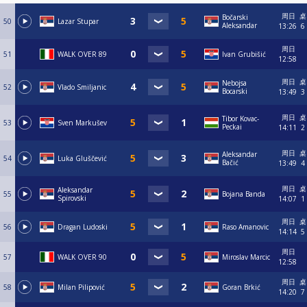
周日
桌
Bočarski
50
Lazar Stupar
Aleksandar
13:26
6
周日
51
WALK OVER 89
Ivan Grubišić
12:58
周日
桌
Nebojsa
52
Vlado Smiljanic
Bocarski
13:49
3
周日
桌
Tibor Kovac-
53
Sven Markušev
Peckai
14:11
2
周日
桌
Aleksandar
54
Luka Gluščević
Bačić
13:49
4
周日
桌
Aleksandar
55
Bojana Banda
Spirovski
14:07
1
周日
桌
56
Dragan Ludoski
Raso Amanovic
14:14
5
周日
57
WALK OVER 90
Miroslav Marcic
12:58
周日
桌
58
Milan Pilipović
Goran Brkić
14:20
7