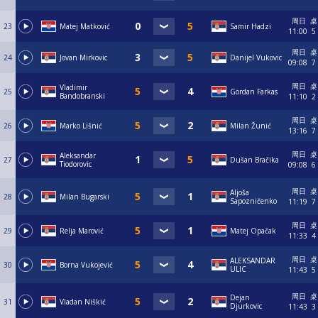
周日
桌
23
Matej Matković
Samir Hadzi
11:00
5
周日
桌
24
Jovan Mirkovic
Danijel Vukovic
09:08
7
周日
桌
Vladimir
25
Gordan Farkas
Bandobranski
11:10
2
周日
桌
26
Marko Lišnić
Milan Žunić
13:16
7
周日
桌
Aleksandar
27
Dušan Bračika
Tiodorovic
09:08
6
周日
桌
Aljoša
28
Milan Bugarski
Sapozničenko
11:19
7
周日
桌
29
Relja Marović
Matej Opačak
11:33
4
周日
桌
ALEKSANDAR
30
Borna Vukojević
ULIC
11:43
5
周日
桌
Dejan
31
Vladan Niškić
Djurkovic
11:43
3