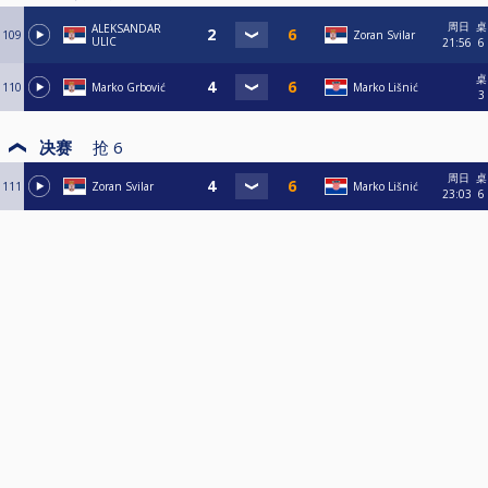
周日
桌
ALEKSANDAR
109
Zoran Svilar
ULIC
21:56
6
桌
110
Marko Grbović
Marko Lišnić
3
决赛
抢
6
周日
桌
111
Zoran Svilar
Marko Lišnić
23:03
6