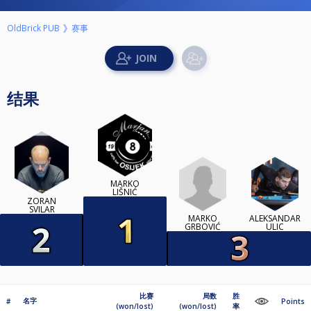
赛事
OldBrick PUB
结果
MARKO
LIŠNIĆ
ZORAN
SVILAR
MARKO
ALEKSANDAR
GRBOVIĆ
ULIC
比赛
局数
胜
名字
#
Points
(won/lost)
(won/lost)
率