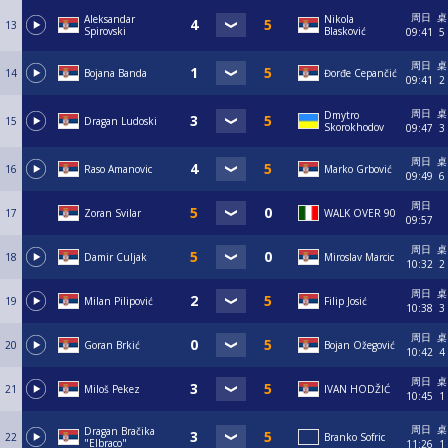
周日
桌
Aleksandar
Nikola
13
Spirovski
Blasković
09:41
5
周日
桌
14
Bojana Banda
Đorđe Cepančić
09:41
2
周日
桌
Dmytro
15
Dragan Ludoski
Skorokhodov
09:47
3
周日
桌
16
Raso Amanovic
Marko Grbović
09:49
6
周日
17
Zoran Svilar
WALK OVER 90
09:57
周日
桌
18
Damir Culjak
Miroslav Marcic
10:32
2
周日
桌
19
Milan Pilipović
Filip Josić
10:38
3
周日
桌
20
Goran Brkić
Bojan Ožegović
10:42
4
周日
桌
21
Miloš Pekez
IVAN HODŽIĆ
10:45
1
周日
桌
Dragan Bračika
22
Branko Sofric
"Elbraco"
11:26
1