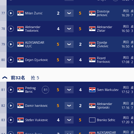
周日
桌
Dimitrije
77
Milan Žunić
Jerkovic
16:39
7
周日
桌
Aleksandar
Aleksandar
78
Tiodorovic
Zlatar
16:50
3
周日
桌
ALEKSANDAR
Djordje
79
ULIC
Zivkovic
16:50
4
周日
桌
Ricard
80
Dejan Djurkovic
Frankovic
17:08
2
前32名
抢
5
周日
桌
Predrag
81
R1
Sven Markušev
Banic
17:52
3
周日
桌
Aleksandar
82
Damir Ivankovic
Spirovski
17:16
7
周日
桌
83
Stefan Vukicevic
Branko Sofric
17:20
6
周日
桌
ALEKSANDAR