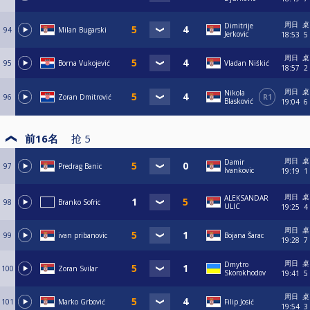
周日
桌
Dimitrije
94
Milan Bugarski
Jerkovic
18:53
5
周日
桌
95
Borna Vukojević
Vladan Niškić
18:57
2
周日
桌
Nikola
96
Zoran Dmitrović
R1
Blasković
19:04
6
前16名
抢
5
周日
桌
Damir
97
Predrag Banic
Ivankovic
19:19
1
周日
桌
ALEKSANDAR
98
Branko Sofric
ULIC
19:25
4
周日
桌
99
ivan pribanovic
Bojana Šarac
19:28
7
周日
桌
Dmytro
100
Zoran Svilar
Skorokhodov
19:41
5
周日
桌
101
Marko Grbović
Filip Josić
19:54
3