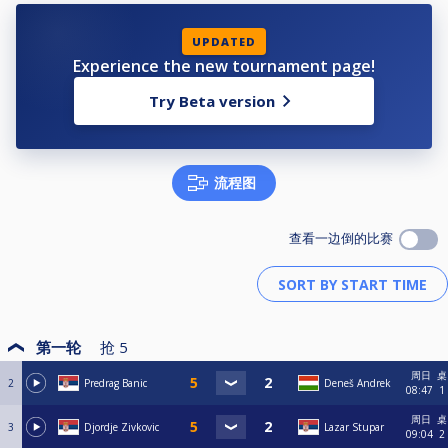
UPDATED
Experience the new tournament page!
Try Beta version
流程图
查看一边倒的比赛
第一轮
抢
5
周日
桌
2
Predrag Banic
Deneš Andrek
08:47
1
周日
桌
3
Djordje Zivkovic
Lazar Stupar
09:04
2