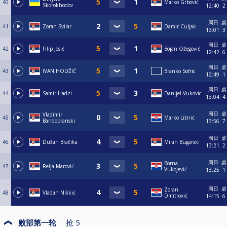
40
Marko Grbović
Skorokhodov
12:40
2
周日
桌
41
Zoran Svilar
Damir Culjak
13:01
3
周日
桌
42
Filip Josić
Bojan Ožegović
12:42
6
周日
桌
43
IVAN HODŽIĆ
Branko Sofric
12:49
1
周日
桌
44
Samir Hadzi
Danijel Vukovic
13:04
4
周日
桌
Vladimir
45
Marko Lišnić
Bandobranski
13:56
7
周日
桌
46
Dušan Bračika
Milan Bugarski
13:21
2
周日
桌
Borna
47
Relja Marović
Vukojević
13:25
1
周日
桌
Zoran
48
Vladan Niškić
Dmitrović
14:15
6
败部第一轮
抢
5