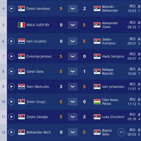
周日
桌
Bočarski
4
Damir Ivankovic
Aleksandar
10:03
7
周日
桌
Aleksandar
5
WALK OVER 89
Zlatar
08:33
7
周日
桌
Stefan
6
Ivan Grubišić
Vukicevic
09:07
3
周日
桌
7
Dimitrije Jerkovic
Vlado Smiljanic
09:07
4
周日
桌
Nebojsa
8
Goran Šarac
Bocarski
10:06
1
周日
桌
9
Sven Markušev
ivan pribanovic
11:01
6
周日
桌
Tibor Kovac-
10
Zoran Grujić
Peckai
11:12
5
周日
桌
11
Zeljko Zavodja
Luka Gluščević
09:39
4
周日
桌
Bojana
12
Aleksandar Bačić
R1
Šarac
09:05
5