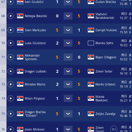
67
Ivan Grubišić
Dušan Bračika
15:49
1
周日
桌
Vladimir
68
Nebojsa Bocarski
Bandobranski
15:37
2
周日
桌
69
Sven Markušev
Danijel Vukovic
15:50
6
周日
桌
70
Luka Gluščević
Branko Sofric
16:02
4
周日
桌
Aleksandar
71
Bojan Ožegović
Spirovski
16:02
5
周日
桌
72
Dragan Ludoski
Zoran Svilar
16:10
3
周日
桌
73
Miroslav Marcic
Marko Grbović
16:14
2
周日
桌
Nikola
74
Milan Pilipović
Blasković
16:21
6
周日
桌
Dragan Bračika
75
Zeljko Zavodja
"Elbraco"
16:46
5
周日
桌
Zoran
76
Jovan Mirkovic
R1
Grujić
16:29
1