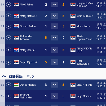
周日
桌
Dragan Bračika
59
Miloš Pekez
"Elbraco"
14:50
5
周日
桌
60
Matej Matković
Jovan Mirkovic
14:52
4
周日
桌
61
Gordan Farkas
Milan Žunić
14:59
2
周日
桌
Aleksandar
Aljoša
62
Tiodorovic
Sapozničenko
15:01
3
周日
桌
ALEKSANDAR
63
Matej Opačak
ULIC
15:08
1
周日
桌
Tibor
64
Dejan Djurkovic
Sentdjerdji
15:12
6
败部晋级
抢
5
周日
桌
65
Deneš Andrek
Vladan Niškić
15:30
7
周日
桌
Bočarski
66
Relja Marović
Aleksandar
15:30
5
周日
桌