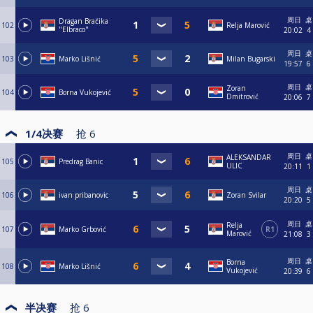
周日
桌
Dragan Bračika
102
Relja Marović
"Elbraco"
20:02
4
周日
桌
103
Marko Lišnić
Milan Bugarski
19:57
6
周日
桌
Zoran
104
Borna Vukojević
Dmitrović
20:06
7
1/4决赛
抢
6
周日
桌
ALEKSANDAR
105
Predrag Banic
ULIC
20:11
1
周日
桌
106
ivan pribanovic
Zoran Svilar
20:20
5
周日
桌
Relja
107
Marko Grbović
R1
Marović
21:08
3
周日
桌
Borna
108
Marko Lišnić
Vukojević
20:39
6
半决赛
抢
6