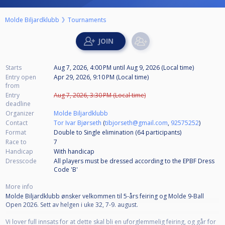
Molde Biljardklubb
Tournaments
Starts
Aug 7, 2026, 4:00 PM
until
Aug 9, 2026 (Local time)
Entry open
Apr 29, 2026, 9:10 PM (Local time)
from
Entry
Aug 7, 2026, 3:30 PM (Local time)
deadline
Organizer
Molde Biljardklubb
Contact
Tor Ivar Bjørseth
(
tibjorseth@gmail.com
,
92575252
)
Format
Double to Single elimination (64
participants
)
Race to
7
Handicap
With handicap
Dresscode
All players must be dressed according to the EPBF Dress
Code 'B'
More info
Molde Biljardklubb ønsker velkommen til 5-års feiring og Molde 9-Ball
Open 2026. Sett av helgen i uke 32, 7-9. august.
Vi lover full innsats for at dette skal bli en uforglemmelig feiring, og går for