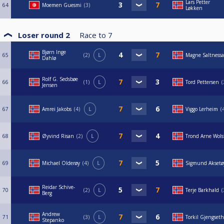
Lars Petter
64
Moemen Guesmi
3
Løkken
Loser round 2
Race to
7
Bjørn Inge
65
2
L
Magne Saltness
Dahlø
Rolf G. Sedsbøe
66
1
L
Tord Pettersen
Jensen
67
Amrei Jakobs
4
L
Viggo Lerheim
68
Øyvind Risan
2
L
Trond Arne Wols
69
Michael Olderøy
4
L
Sigmund Aksetø
Reidar Schive-
70
2
L
Terje Barkhald
Berg
Andrew
71
3
L
Torkil Gjengseth
Stepanko