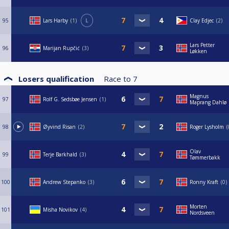
95
Lars Harby
1
L
Clay Edjec
2
Lars Petter
96
Marijan Rupčić
3
Løkken
Losers qualification
Race to
7
Magnus
97
Rolf G. Sedsbøe Jensen
1
Maprang Dahlø
98
Øyvind Risan
2
Roger Lysholm
Olav
99
Terje Barkhald
3
Tømmerbakk
100
Andrew Stepanko
3
Ronny Kraft
0
Morten
101
Misha Novikov
4
Nordsveen