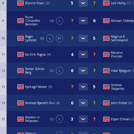
8
Øyvind Risan
2
Lars Harby
1
Rune
9
Christoffer
4
L
Michael Olderøy
Berntsen
Roger
Magnus K
10
0
L
R1
Lysholm
Saltnessand
Mariann
11
Kai Erik Rognø
4
Pinczesi
Reidar Schive-
12
2
L
Vidar Bjørgum
Berg
Andrew
13
Kjell-egil Woster
3
Stepanko
14
Andreas Bjørseth Rui
4
John Erstad
0
Øystein U
15
2
L
Espen Eriksen
Pettersen
Magnus