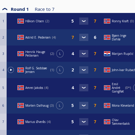
Round 1
Race to
7
1
Håkon Olsen
2
Ronny Kraft
0
Bjørn Inge
2
Astrid E. Pedersen
4
Dahlø
Henrik Hauge
3
2
L
Marijan Rupčić
Pettersen
Rolf G. Sedsbøe
4
1
L
John-Ivar Rubac
Jensen
Emil
5
Amrei Jakobs
4
André
0*
Gangfløt
6
Morten Dalhaug
3
L
Mona Kleveland
Olav
7
Marius Øverås
4
Tømmerbakk