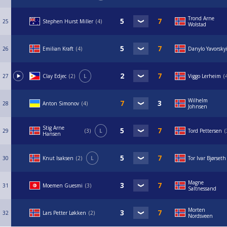
Trond Arne
25
Stephen Hurst Miller
4
Wolstad
26
Emilian Kraft
4
Danylo Yavorsky
27
Clay Edjec
2
L
Viggo Lerheim
Wilhelm
28
Anton Simonov
4
Johnsen
Stig Arne
29
3
L
Tord Pettersen
Hansen
30
Knut Isaksen
2
L
Tor Ivar Bjørseth
Magne
31
Moemen Guesmi
3
Saltnessand
Morten
32
Lars Petter Løkken
2
Nordsveen