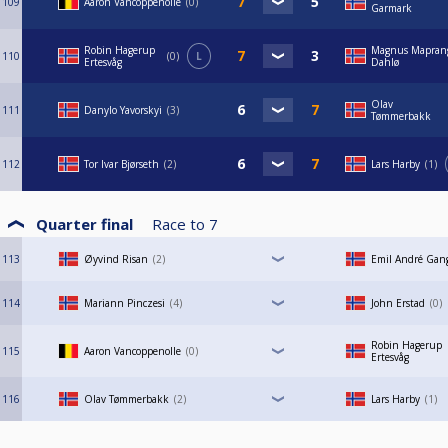
109
Aaron Vancoppenolle
0
Garmark
Robin Hagerup
Magnus Mapran
110
0
L
Ertesvåg
Dahlø
Olav
111
Danylo Yavorskyi
3
Tømmerbakk
112
Tor Ivar Bjørseth
2
Lars Harby
1
Quarter final
Race to
7
113
Øyvind Risan
2
Emil André Gang
114
Mariann Pinczesi
4
John Erstad
0
Robin Hagerup
115
Aaron Vancoppenolle
0
Ertesvåg
116
Olav Tømmerbakk
2
Lars Harby
1