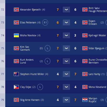
Britt Sølvi
72
Alexander Bjørseth
4
Hauge Pettersen
Espen
73
Elias Pettersen
4
R1
2
Eriksen
74
Misha Novikov
4
Kjell-egil Woster
Kim Soo
75
0
L
Vidar Bjørgum
Garmark
Kurt Anders
Rune Christoffe
76
2
L
Lund
Berntsen
77
Stephen Hurst Miller
4
Lars Harby
1
78
Clay Edjec
2
L
Mona Kleveland
Marijan
79
Stig Arne Hansen
3
3
Rupčić