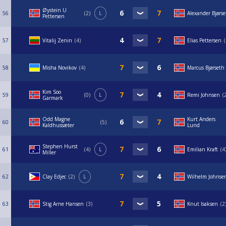
Øystein U
56
2
L
Alexander Bjørs
Pettersen
57
Vitalij Zenin
4
Elias Pettersen
58
Misha Novikov
4
Marcus Bjørseth
Kim Soo
59
0
L
Remi Johnsen
Garmark
Odd Magne
Kurt Anders
60
5
Kaldhussæter
Lund
Stephen Hurst
61
4
L
Emilian Kraft
4
Miller
62
Clay Edjec
2
L
Wilhelm Johnse
63
Stig Arne Hansen
3
Knut Isaksen
2