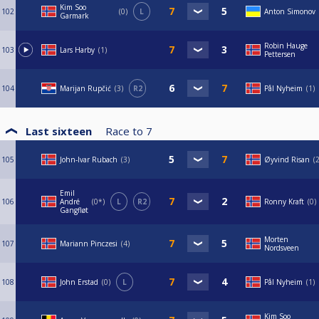
Kim Soo
102
0
L
Anton Simonov
Garmark
Robin Hauge
103
Lars Harby
1
Pettersen
104
Marijan Rupčić
3
R2
Pål Nyheim
1
Last sixteen
Race to
7
105
John-Ivar Rubach
3
Øyvind Risan
Emil
106
André
0*
L
R2
Ronny Kraft
0
Gangfløt
Morten
107
Mariann Pinczesi
4
Nordsveen
108
John Erstad
0
L
Pål Nyheim
1
Kim Soo