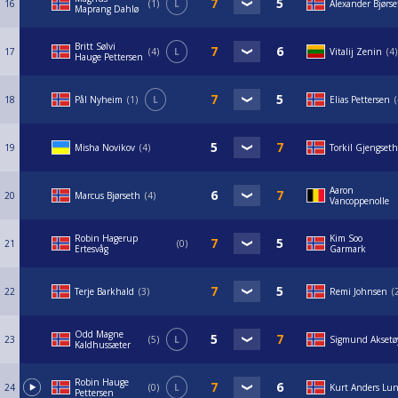
16
1
L
Alexander Bjørs
Maprang Dahlø
Britt Sølvi
17
4
L
Vitalij Zenin
4
Hauge Pettersen
18
Pål Nyheim
1
L
Elias Pettersen
19
Misha Novikov
4
Torkil Gjengseth
Aaron
20
Marcus Bjørseth
4
Vancoppenolle
Robin Hagerup
Kim Soo
21
0
Ertesvåg
Garmark
22
Terje Barkhald
3
Remi Johnsen
Odd Magne
23
5
L
Sigmund Aksetø
Kaldhussæter
Robin Hauge
24
0
L
Kurt Anders Lu
Pettersen