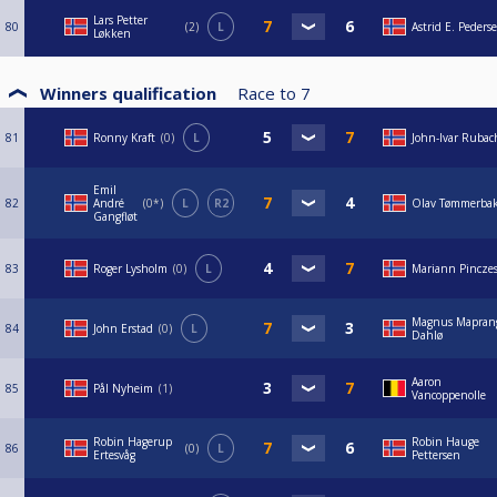
Lars Petter
80
2
L
Astrid E. Peders
Løkken
Winners qualification
Race to
7
81
Ronny Kraft
0
L
John-Ivar Rubac
Emil
82
André
0*
L
R2
Olav Tømmerba
Gangfløt
83
Roger Lysholm
0
L
Mariann Pinczes
Magnus Mapran
84
John Erstad
0
L
Dahlø
Aaron
85
Pål Nyheim
1
Vancoppenolle
Robin Hagerup
Robin Hauge
86
0
L
Ertesvåg
Pettersen