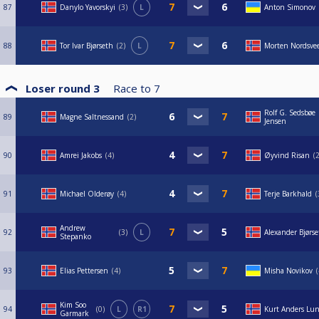
87
Danylo Yavorskyi
3
L
Anton Simonov
88
Tor Ivar Bjørseth
2
L
Morten Nordsve
Loser round 3
Race to
7
Rolf G. Sedsbøe
89
Magne Saltnessand
2
Jensen
90
Amrei Jakobs
4
Øyvind Risan
91
Michael Olderøy
4
Terje Barkhald
Andrew
92
3
L
Alexander Bjørs
Stepanko
93
Elias Pettersen
4
Misha Novikov
Kim Soo
94
0
L
R1
Kurt Anders Lu
Garmark