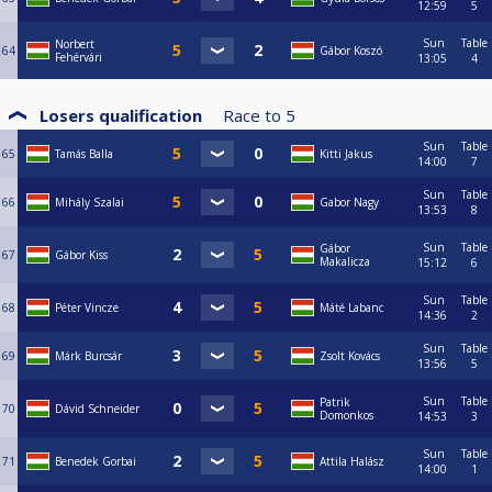
12:59
5
Sun
Table
Norbert
64
Gábor Koszó
Fehérvári
13:05
4
Losers qualification
Race to
5
Sun
Table
65
Tamás Balla
Kitti Jakus
14:00
7
Sun
Table
66
Mihály Szalai
Gabor Nagy
13:53
8
Sun
Table
Gábor
67
Gábor Kiss
Makalicza
15:12
6
Sun
Table
68
Péter Vincze
Máté Labanc
14:36
2
Sun
Table
69
Márk Burcsár
Zsolt Kovács
13:56
5
Sun
Table
Patrik
70
Dávid Schneider
Domonkos
14:53
3
Sun
Table
71
Benedek Gorbai
Attila Halász
14:00
1