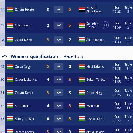
Sun
Table
Youssef
44
Zoltán Fekete
Abdelkader
12:23
3
Sun
Table
Benedek
45
Ádám Simon
R1
Gorbai
11:59
5
Sun
Table
48
Gábor Koszó
Ádám Regős
11:33
2
Winners qualification
Race to
5
Sun
Table
49
Csaba Nagy
Máté Labanc
11:35
11
Sun
Table
50
Gábor Makalicza
Zoltán Törőcsik
11:55
4
Sun
Table
51
Zoltán Derék
Gabor Nagy
12:23
13
Sun
Table
52
Kitti Jakus
Zsolt Süli
12:02
14
Sun
Table
53
Károly Tulkán
Laszlo Lucza
12:27
7
Sun
Table
54
Róbert Kovács
Attila Halász