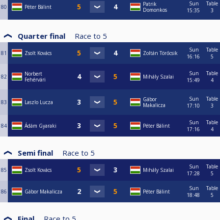
Sun
Table
Patrik
80
Péter Bálint
Domonkos
15:35
3
Quarter final
Race to
5
Sun
Table
81
Zsolt Kovács
Zoltán Törőcsik
16:16
5
Sun
Table
Norbert
82
Mihály Szalai
Fehérvári
15:49
4
Sun
Table
Gábor
83
Laszlo Lucza
Makalicza
17:10
3
Sun
Table
84
Ádám Gyaraki
Péter Bálint
17:16
4
Semi final
Race to
5
Sun
Table
85
Zsolt Kovács
Mihály Szalai
17:28
5
Sun
Table
86
Gábor Makalicza
Péter Bálint
18:48
5
Final
Race to
5