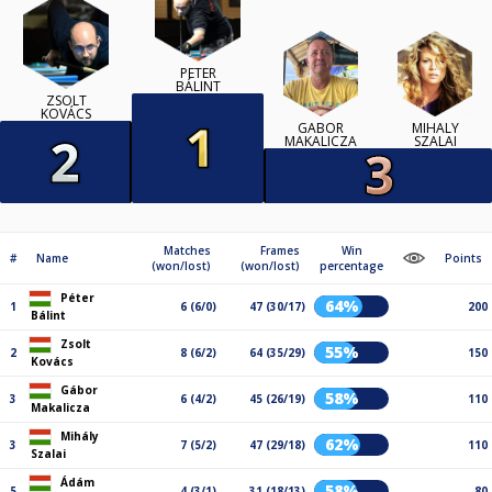
PÉTER
BÁLINT
ZSOLT
KOVÁCS
GÁBOR
MIHÁLY
MAKALICZA
SZALAI
Matches
Frames
Win
#
Name
Points
(won/lost)
(won/lost)
percentage
Péter
64%
1
6 (6/0)
47 (30/17)
200
Bálint
Zsolt
55%
2
8 (6/2)
64 (35/29)
150
Kovács
Gábor
58%
3
6 (4/2)
45 (26/19)
110
Makalicza
Mihály
62%
3
7 (5/2)
47 (29/18)
110
Szalai
Ádám
58%
5
4 (3/1)
31 (18/13)
80