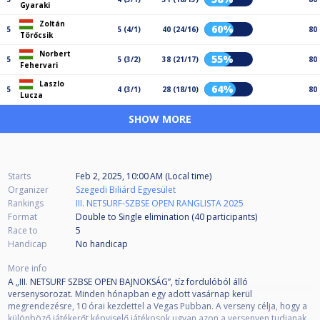
Gyaraki
Zoltán
60%
5
5 (4/1)
40 (24/16)
80
Törőcsik
Norbert
55%
5
5 (3/2)
38 (21/17)
80
Fehervari
Laszlo
64%
5
4 (3/1)
28 (18/10)
80
Lucza
SHOW MORE
Starts
Feb 2, 2025, 10:00 AM (Local time)
Organizer
Szegedi Biliárd Egyesület
Rankings
III. NETSURF-SZBSE OPEN RANGLISTA 2025
Format
Double to Single elimination (40
participants
)
Race to
5
Handicap
No handicap
More info
A „III. NETSURF SZBSE OPEN BAJNOKSÁG”, tíz fordulóból álló
versenysorozat. Minden hónapban egy adott vasárnap kerül
megrendezésre, 10 órai kezdettel a Vegas Pubban. A verseny célja, hogy a
különböző játékerőt képviselő játékosok ugyan azon a versenyen tudjanak