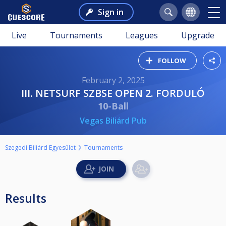
Sign in
Live
Tournaments
Leagues
Upgrade
FOLLOW
February 2, 2025
III. NETSURF SZBSE OPEN 2. FORDULÓ
10-Ball
Vegas Biliárd Pub
Szegedi Biliárd Egyesület
Tournaments
Results