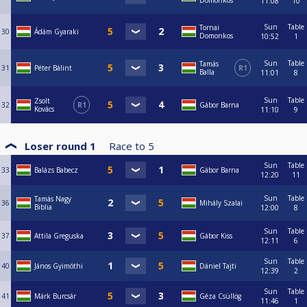
Domonkos
11:08
10
Sun
Table
Tornai
30
Ádám Gyaraki
Domonkos
10:52
1
Sun
Table
Tamás
31
Péter Bálint
R1
Balla
11:01
8
Sun
Table
Zsolt
32
R1
Gábor Barna
Kovács
11:10
9
Loser round 1
Race to
5
Sun
Table
33
Balázs Babecz
Gábor Barna
12:20
11
Sun
Table
Tamás Nagy
36
Mihály Szalai
Biblia
12:00
8
Sun
Table
37
Attila Greguska
Gábor Kiss
12:11
6
Sun
Table
40
János Gyimóthi
Dániel Tajti
12:39
2
Sun
Table
41
Márk Burcsár
Géza Csüllög
11:46
1