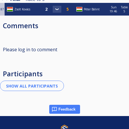
Sun
Table
87
Zsolt Kovács
Péter Bálint
19:46
5
Comments
Please log in to comment
Participants
Feedback