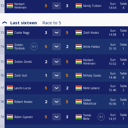
Sun
Table
Norbert
72
Károly Tulkán
Fehérvári
14:04
4
Last sixteen
Race to
5
Sun
Table
73
Csaba Nagy
Zsolt Kovács
14:58
5
Sun
Table
Zoltán
74
R1
Attila Halász
Törőcsik
15:10
1
Sun
Table
Norbert
75
Zoltán Derék
Fehérvári
15:02
4
Sun
Table
76
Zsolt Süli
Mihály Szalai
14:40
8
Sun
Table
77
Laszlo Lucza
Máté Labanc
15:46
2
Sun
Table
Gábor
78
Róbert Kovács
Makalicza
16:06
1
Sun
Table
Tamás
79
Ádám Gyaraki
R1
Balla
14:37
7