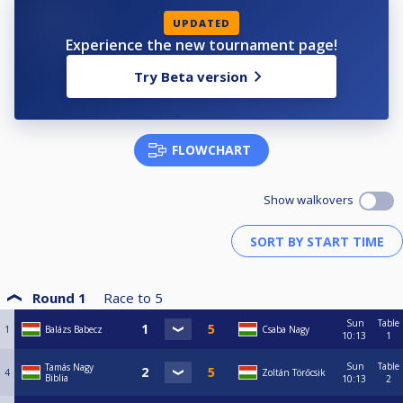
Csoport harmadik: 10.000.- + tárgynyeremény
Egyéni különdíj:
UPDATED
Experience the new tournament page!
Az a játékos, aki legalább 6 fordulón részt vesz, a saját csoportján belüli
többi játékossal együtt egy sorsoláson vesz részt, ahol az alábbi
Try Beta version
nyeremények kerülnek kiosztásra:
1. csoport különdíj: 140.000.-
2. csoport különdíj: 80.000.-
3. csoport különdíj: 50.000.-
FLOWCHART
4. csoport különdíj: 30.000.-
Nevezési díjak:
Show walkovers
1. csoport játékosainak: 5.000.- / forduló
2. csoport játékosainak: 4.500.- / forduló
3. csoport játékosainak: 3.500.- / forduló
4. csoport játékosainak: 2.500.- / forduló
Round 1
Race to
5
Nevezni minden forduló előtt 9:50-ig lehet a helyszínen. Utána már
nevezést nem tudunk fogadni.
Sun
Table
1
Balázs Babecz
Csaba Nagy
10:13
1
Fordulók lebonyolítása:
Sun
Table
Tamás Nagy
4
Zoltán Törőcsik
A fordulókon 9-es és 10-es játékban zajlanak a mérkőzések, váltott
Biblia
10:13
2
kezdéssel, az EPBF versenyszabálya alapján.