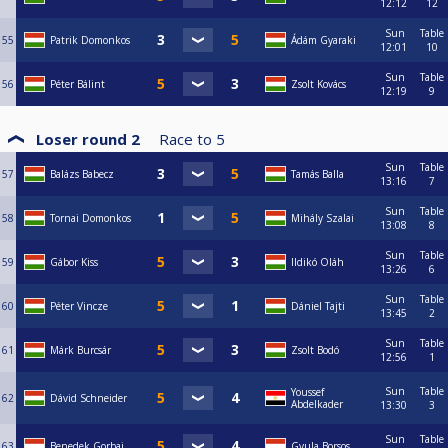
12:12
12
Sun
Table
55
Patrik Domonkos
Ádám Gyaraki
12:01
10
Sun
Table
56
Péter Bálint
Zsolt Kovács
12:19
9
Loser round 2
Race to
5
Sun
Table
57
Balázs Babecz
Tamás Balla
13:16
7
Sun
Table
58
Tornai Domonkos
Mihály Szalai
13:08
8
Sun
Table
59
Gábor Kiss
Ildikó Oláh
13:26
6
Sun
Table
60
Péter Vincze
Dániel Tajti
13:45
2
Sun
Table
61
Márk Burcsár
Zsolt Bodó
12:56
1
Sun
Table
Youssef
62
Dávid Schneider
Abdelkader
13:30
3
Sun
Table
63
Benedek Gorbai
Gyula Borsos