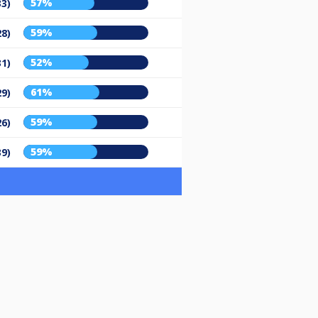
57%
33)
59%
28)
52%
31)
61%
29)
59%
26)
59%
39)