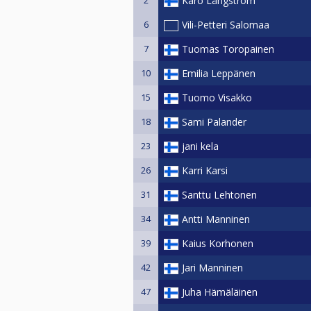
Karo Långström
6
Vili-Petteri Salomaa
7
Tuomas Toropainen
10
Emilia Leppänen
15
Tuomo Visakko
18
Sami Palander
23
jani kela
26
Karri Karsi
31
Santtu Lehtonen
34
Antti Manninen
39
Kaius Korhonen
42
Jari Manninen
47
Juha Hämäläinen