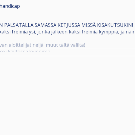
handicap
N PALSATALLA SAMASSA KETJUSSA MISSÄ KISAKUTSUKIN!
kaksi freimiä ysi, jonka jälkeen kaksi freimiä kymppiä, ja näi
van aloittelijat neljä, muut tältä väliltä)
iboxi käytössä kympissä
 sunnuntaina
cup tai 16 cup, raja 64 osallistujan kohdalla)
 rahan lisäksi tuotepalkintoja!
lo 10.00 (ovet auki 9.30 mennessä)
 3 pöydällä, verat pari kk vanhat, duramithpallot
n salille.
ukseen, cuescore aukeaa lähempänä.
siutunut, tervetuloa tsekkaamaan uudet mestat ja viihtymää