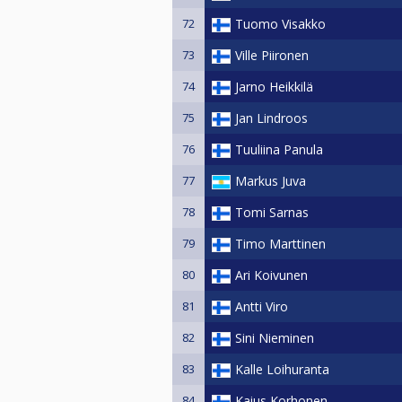
72
Tuomo Visakko
73
Ville Piironen
74
Jarno Heikkilä
75
Jan Lindroos
76
Tuuliina Panula
77
Markus Juva
78
Tomi Sarnas
79
Timo Marttinen
80
Ari Koivunen
81
Antti Viro
82
Sini Nieminen
83
Kalle Loihuranta
84
Kaius Korhonen