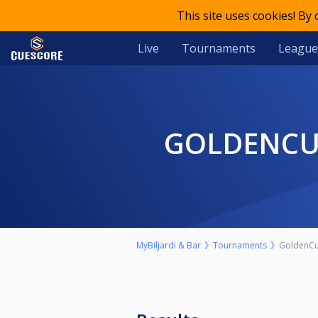
This site uses cookies! By
Live
Tournaments
League
GOLDENCU
MyBiljardi & Bar
Tournaments
GoldenCue