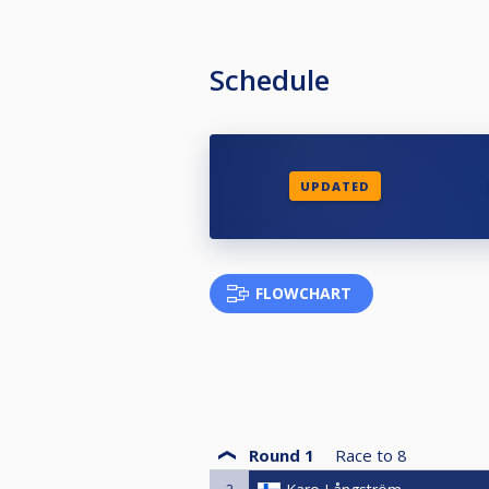
MyBiljardi & Bar, Liesikuja 4, 0
Schedule
UPDATED
FLOWCHART
Round 1
Race to
8
2