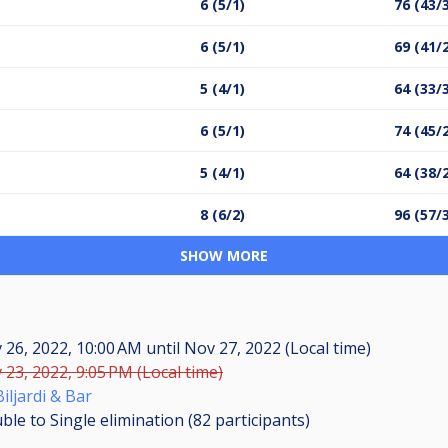
6 (5/1)
76 (43/
6 (5/1)
69 (41/
5 (4/1)
64 (33/
6 (5/1)
74 (45/
5 (4/1)
64 (38/
8 (6/2)
96 (57/
SHOW MORE
 26, 2022, 10:00 AM
until
Nov 27, 2022 (Local time)
 23, 2022, 9:05 PM (Local time)
iljardi & Bar
ble to Single elimination (82
participants
)