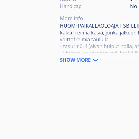
Handicap
No 
More info
HUOM! PAIKALLAOLOAJAT SBILLI
kaksi freimiä kasia, jonka jälkeen 
voittofreimiä taululla
- tasurit 0-4 (aivan huiput nolla, ai
- kitchen käytössä ysissä, breikk
- vuoroaloitukset
SHOW MORE
- turnaus on kaksipäiväinen, cup
- max 96 pelaajaa (sunnuntaina 32 
- 30€ per pelaaja
- palkinnot kahdeksalle parhaalle,
- kisat alkaa molempina päivinä k
- pelaamme kahdellatoista Dynamic
- ilmoittautuminen tänne tai suoraa
lisätietoa täydentyy tähän ilnoit
Ilmoittautuminen voi alkaa.
Tuolloin MyBiljardi on hieman uu