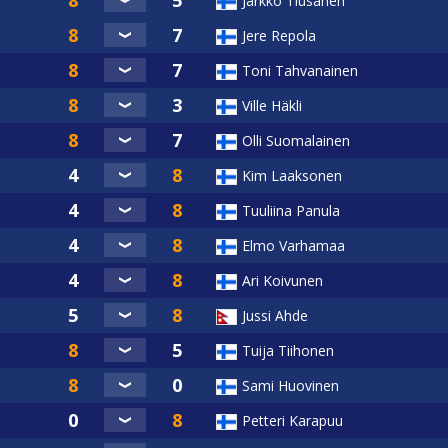
Jarkko Tiusanen
Jere Repola
Toni Tahvanainen
Ville Häkli
Olli Suomalainen
Kim Laaksonen
Tuuliina Panula
Elmo Varhamaa
Ari Koivunen
Jussi Ahde
Tuija Tiihonen
Sami Huovinen
Petteri Karapuu