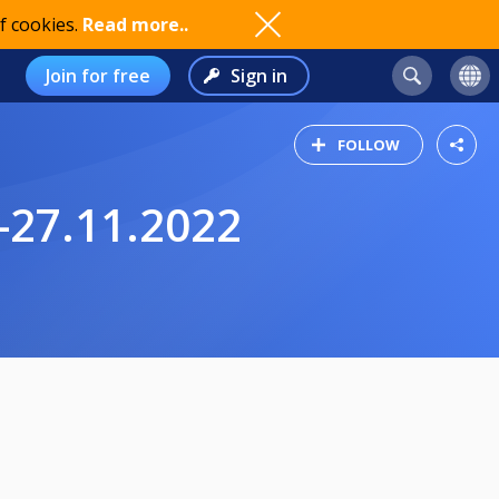
f cookies.
Read more..
Join for free
Sign in
FOLLOW
27.11.2022