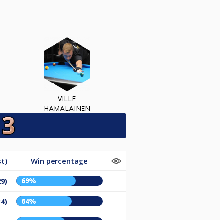
VILLE
HÄMÄLÄINEN
t)
Win percentage
69%
29)
64%
34)