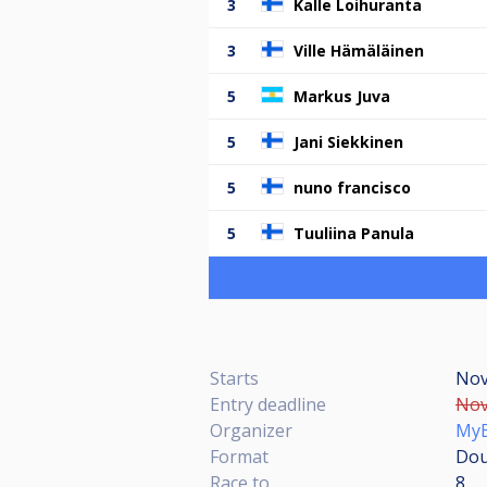
3
Kalle Loihuranta
3
Ville Hämäläinen
5
Markus Juva
5
Jani Siekkinen
5
nuno francisco
5
Tuuliina Panula
Starts
Nov
Entry deadline
Nov
Organizer
MyB
Format
Dou
Race to
8