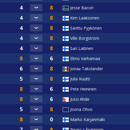
Jesse Bacon
Kim Laaksonen
Santtu Pyykönen
Ville Borgström
Sari Laitinen
Elmo Varhamaa
Jonaƨ Takolander
Julia Kuutti
Pete Heininen
Jussi Ahde
Joona Ohvo
Marko Karjanmäki
Bruno Långström