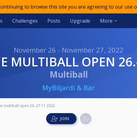
 continuing to browse this site you are agreeing to our use o
s
Challenges
Posts
Upgrade
More
November 26 - November 27, 2022
E MULTIBALL OPEN 26.-
Multiball
MyBiljardi & Bar
 multiball open 26.-27.11.2022