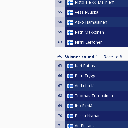
50
Risto-Heikki Maliniemi
55
Vesa Ruuska
58
Asko Hämäläinen
59
Petri Makkonen
63
Ninni Leinonen
Winner round 1
Race to
8
65
Kari Patjas
66
Petri Trygg
67
Ari Lehtelä
68
Tuomas Toropainen
69
Iiro Pimiä
70
Pekka Nyman
71
Ari Pietarila