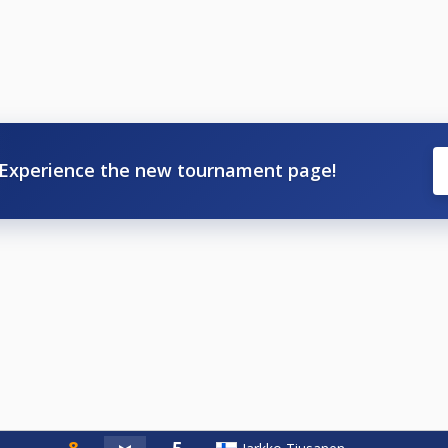
1600 Vantaa (Myyrmäen juna-aseman vieressä)
Experience the new tournament page!