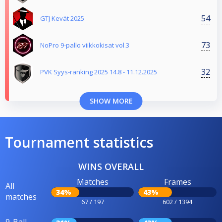
54
GTJ Kevät 2025
73
NoPro 9-pallo viikkokisat vol.3
32
PVK Syys-ranking 2025 14.8 - 11.12.2025
SHOW MORE
Tournament statistics
WINS OVERALL
Matches
Frames
All
34%
43%
matches
67 / 197
602 / 1394