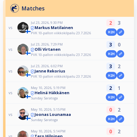
Matches
2
3
Jul 23, 2026, 9:30 PM
Markus Matilainen
vs
H2H
PVK 10-pallon viikkokilpailu 23.7.2026
3
0
Jul 23, 2026, 7:29 PM
Olli Virtanen
vs
H2H
PVK 10-pallon viikkokilpailu 23.7.2026
3
2
Jul 23, 2026, 6:02 PM
Janne Rekorius
vs
H2H
PVK 10-pallon viikkokilpailu 23.7.2026
2
1
May 10, 2026, 5:19 PM
Helinä Häkkänen
vs
H2H
Sunday Saratoga
0
2
May 10, 2026, 5:15 PM
Joonas Lounamaa
vs
H2H
Sunday Saratoga
0
2
May 10, 2026, 5:14 PM
Tero Hilpinen
vs