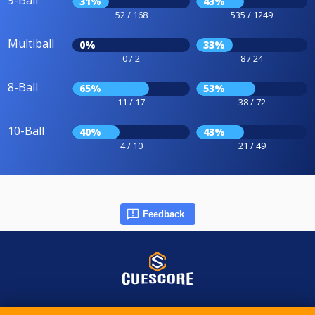
9-Ball
31%
43%
52 / 168
535 / 1249
Multiball
0%
33%
0 / 2
8 / 24
8-Ball
65%
53%
11 / 17
38 / 72
10-Ball
40%
43%
4 / 10
21 / 49
Feedback