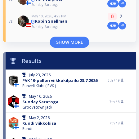
H2H
Sunday Saratoga
0
2
May 10, 2026, 4:29 PM
Robin Snellman
vs
H2H
Sunday Saratoga
SHOW MORE
Results
July 23, 2026
PVK 10-pallon viikkokilpailu 23.7.2026
5th /
19
Puhveli Klubi ( PVK )
May 10, 2026
Sunday Saratoga
7th /
8
Groovetown Jack
May 2, 2026
Rundi viikkokisa
7th /
8
Rundi