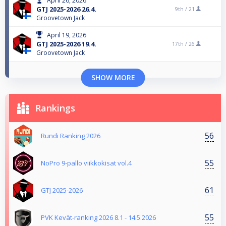
April 26, 2026
GTJ 2025-2026 26.4.
9th /
21
Groovetown Jack
April 19, 2026
GTJ 2025-2026 19.4.
17th /
26
Groovetown Jack
SHOW MORE
Rankings
56
Rundi Ranking 2026
55
NoPro 9-pallo viikkokisat vol.4
61
GTJ 2025-2026
55
PVK Kevät-ranking 2026 8.1 - 14.5.2026