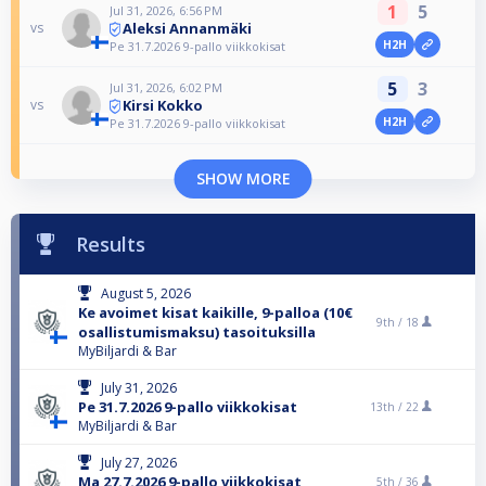
1
5
Jul 31, 2026, 6:56 PM
Aleksi Annanmäki
vs
H2H
Pe 31.7.2026 9-pallo viikkokisat
5
3
Jul 31, 2026, 6:02 PM
Kirsi Kokko
vs
H2H
Pe 31.7.2026 9-pallo viikkokisat
SHOW MORE
Results
August 5, 2026
Ke avoimet kisat kaikille, 9-palloa (10€
9th /
18
osallistumismaksu) tasoituksilla
MyBiljardi & Bar
July 31, 2026
Pe 31.7.2026 9-pallo viikkokisat
13th /
22
MyBiljardi & Bar
July 27, 2026
Ma 27.7.2026 9-pallo viikkokisat
5th /
36