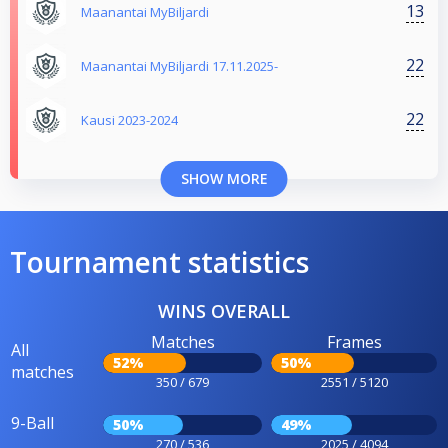
13
Maanantai MyBiljardi
22
Maanantai MyBiljardi 17.11.2025-
22
Kausi 2023-2024
SHOW MORE
Tournament statistics
WINS OVERALL
Matches
Frames
All
52%
50%
matches
350 / 679
2551 / 5120
9-Ball
50%
49%
270 / 536
2025 / 4094