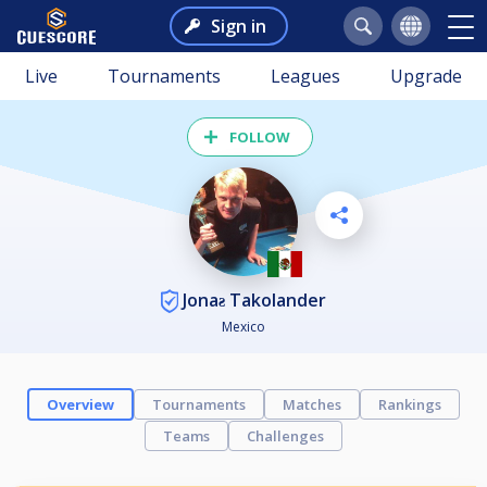
Sign in
Live
Tournaments
Leagues
Upgrade
FOLLOW
Jonaƨ Takolander
Mexico
Overview
Tournaments
Matches
Rankings
Teams
Challenges