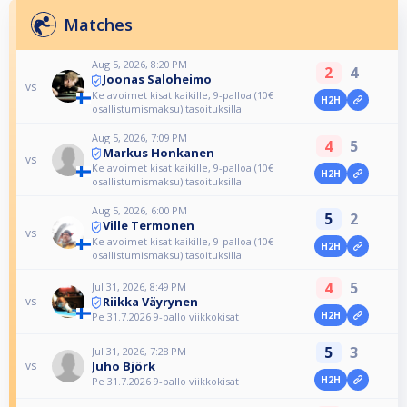
Matches
Aug 5, 2026, 8:20 PM
2
4
Joonas Saloheimo
vs
Ke avoimet kisat kaikille, 9-palloa (10€
H2H
osallistumismaksu) tasoituksilla
Aug 5, 2026, 7:09 PM
4
5
Markus Honkanen
vs
Ke avoimet kisat kaikille, 9-palloa (10€
H2H
osallistumismaksu) tasoituksilla
Aug 5, 2026, 6:00 PM
5
2
Ville Termonen
vs
Ke avoimet kisat kaikille, 9-palloa (10€
H2H
osallistumismaksu) tasoituksilla
4
5
Jul 31, 2026, 8:49 PM
Riikka Väyrynen
vs
H2H
Pe 31.7.2026 9-pallo viikkokisat
5
3
Jul 31, 2026, 7:28 PM
Juho Björk
vs
H2H
Pe 31.7.2026 9-pallo viikkokisat