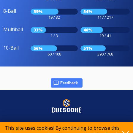
8-Ball
59%
54%
19 / 32
117 / 217
Multiball
33%
46%
1 / 3
19 / 41
10-Ball
56%
51%
60 / 108
390 / 768
Feedback
© 2015-2026 CueScore International
This site uses cookies! By continuing to browse this